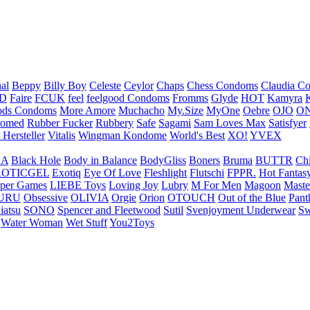
nal
Beppy
Billy Boy
Celeste
Ceylor
Chaps
Chess Condoms
Claudia C
ED
Faire
FCUK
feel
feelgood Condoms
Fromms
Glyde
HOT
Kamyra
ds Condoms
More Amore
Muchacho
My.Size
MyOne
Oebre
OJO
ON
omed
Rubber Fucker
Rubbery
Safe
Sagami
Sam Loves Max
Satisfyer
 Hersteller
Vitalis
Wingman Kondome
World's Best
XO!
YVEX
UA
Black Hole
Body in Balance
BodyGliss
Boners
Bruma
BUTTR
Ch
ROTICGEL
Exotiq
Eye Of Love
Fleshlight
Flutschi
FPPR.
Hot Fantas
per Games
LIEBE Toys
Loving Joy
Lubry
M For Men
Magoon
Maste
URU
Obsessive
OLIVIA
Orgie
Orion
OTOUCH
Out of the Blue
Pant
iatsu
SONO
Spencer and Fleetwood
Sutil
Svenjoyment Underwear
Sw
Water Woman
Wet Stuff
You2Toys