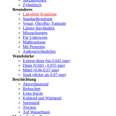
Spezialformen
Zylindrisch
Besonderes
Latexfreie Kondome
Standardkondome
Vegan, Öko/Bio, Fairtrade
Länger durchhalten
Mixpackungen
Für Unterwegs
Maßkondome
Mit Penisring
Außergewöhnliches
Wandstärke
Extrem dünn (bis 0.045 mm)
Dünn (0.045 - 0.055 mm)
Mittel (0.06-0.07 mm)
Stark (dicker als 0.07 mm)
Beschichtung
Aktverlängernd
Befeuchtet
Extra feucht
Kühlend und Wärmend
Spermizid
Trocken
Auf Wasserbasis