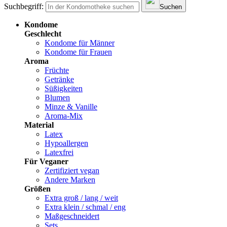
Suchbegriff:
Suchen
Kondome
Geschlecht
Kondome für Männer
Kondome für Frauen
Aroma
Früchte
Getränke
Süßigkeiten
Blumen
Minze & Vanille
Aroma-Mix
Material
Latex
Hypoallergen
Latexfrei
Für Veganer
Zertifiziert vegan
Andere Marken
Größen
Extra groß / lang / weit
Extra klein / schmal / eng
Maßgeschneidert
Sets