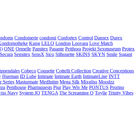
ondoms
Condomerie
condomi
Confortex
Control
Dansex
Durex
Kondomotheke
Kung
LELO
London
Loovara
Love Match
)
ONE
Ormelle
Pamitex
Pasante
Peithora
Projekt Sexmuseum
Protex
Secura
Sensitex
SensX
Sico
Silhouette
SKINS
SKYN
Smile
Sugant
ippendales
Cobeco
Coquette
Cottelli Collection
Creative Conceptions
y
Hueman
ID Lube
Intimate
Intimate Earth
IntimateLine
INTT
r Series
Masturmate
MedIntim
Mega Silk
Mixgliss
Moodzz
hra
Penthouse
Pharmquests
Pjur
Play Wiv Me
PONTUS
Prorino
iss Navy
System JO
TENGA
The Screaming O
Toylie
Trinity Vibes