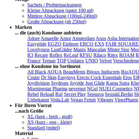
Sachets / Probierpackungen
Kleine Abpackung (unter 100 ml)
Mittlere Abpackung (100ml-249ml)
Große Abpackung (ab 250ml)
Marken
... die (auch) Kondome anbieten
Adore
Amarelle
Amor
Amsterdam
Anos
Asha Internatio
Easyglide
EGZO
Einhorn
ERCO
EXS
FAIR SQUAR
Lovelyness
LustGlider
Manix
Masculan
Mister Size
Moo
R3
Recare
Reflex
ReLeaf
RFSU
Rilaco
Ritex
ROAM
R
France
Terpan
TOP
Unilatex
UNIQ
Velvet
Verschiedene
... ohne Kondome im Sortiment
All Black
AQUA
BeauMents
Bijoux Indiscrets
BioAQ
Cruizr
Dr Skin
Easytoys
Erecto Cock Essentials
Eros
E
Joydivision
Joydrops
Joyride
Just Glide
Kama Sutra
Khe
Morningstar Pharma
nevernot
NGel
NUEI Cosmetics
N
Rebel
Reload
Ruf
Secret Play
Sensuva
Sexpäd.Berlin
Sh
Unbekannt
Veda.Lab
Vegan Fetish
Vibeggs
ViperPharm
Für Ihren Vorrat
...nach Größe
XL (lang - breit - groß)
XS (kurz - eng - klein)
Standard (mittel)
Material
Latex