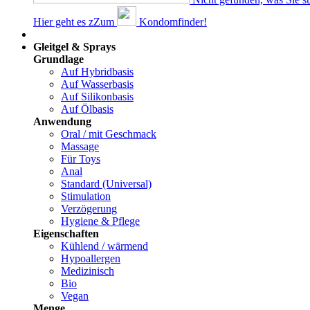
Hier geht es z
Z
um
Kondomfinder!
Dams
Gleitgel & Sprays
Grundlage
Auf Hybridbasis
Auf Wasserbasis
Auf Silikonbasis
Auf Ölbasis
Anwendung
Oral / mit Geschmack
Massage
Für Toys
Anal
Standard (Universal)
Stimulation
Verzögerung
Hygiene & Pflege
Eigenschaften
Kühlend / wärmend
Hypoallergen
Medizinisch
Bio
Vegan
Menge