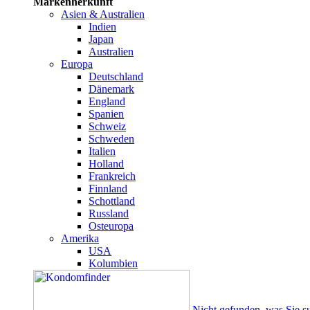
Markenherkunft
Asien & Australien
Indien
Japan
Australien
Europa
Deutschland
Dänemark
England
Spanien
Schweiz
Schweden
Italien
Holland
Frankreich
Finnland
Schottland
Russland
Osteuropa
Amerika
USA
Kolumbien
Nicht gefunden, was Sie s