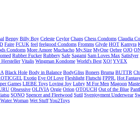
nal
Beppy
Billy Boy
Celeste
Ceylor
Chaps
Chess Condoms
Claudia C
ED
Faire
FCUK
feel
feelgood Condoms
Fromms
Glyde
HOT
Kamyra
ds Condoms
More Amore
Muchacho
My.Size
MyOne
Oebre
OJO
ON
omed
Rubber Fucker
Rubbery
Safe
Sagami
Sam Loves Max
Satisfyer
 Hersteller
Vitalis
Wingman Kondome
World's Best
XO!
YVEX
UA
Black Hole
Body in Balance
BodyGliss
Boners
Bruma
BUTTR
Ch
ROTICGEL
Exotiq
Eye Of Love
Fleshlight
Flutschi
FPPR.
Hot Fantas
per Games
LIEBE Toys
Loving Joy
Lubry
M For Men
Magoon
Maste
URU
Obsessive
OLIVIA
Orgie
Orion
OTOUCH
Out of the Blue
Pant
iatsu
SONO
Spencer and Fleetwood
Sutil
Svenjoyment Underwear
Sw
Water Woman
Wet Stuff
You2Toys