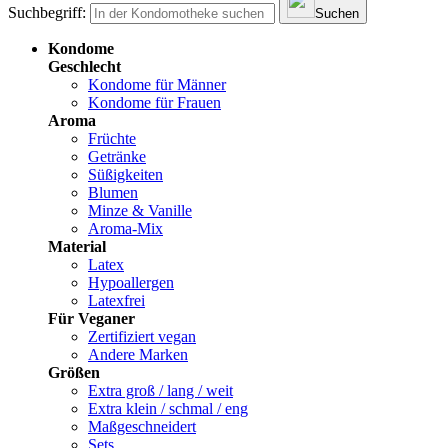
Suchbegriff:
Suchen
Kondome
Geschlecht
Kondome für Männer
Kondome für Frauen
Aroma
Früchte
Getränke
Süßigkeiten
Blumen
Minze & Vanille
Aroma-Mix
Material
Latex
Hypoallergen
Latexfrei
Für Veganer
Zertifiziert vegan
Andere Marken
Größen
Extra groß / lang / weit
Extra klein / schmal / eng
Maßgeschneidert
Sets