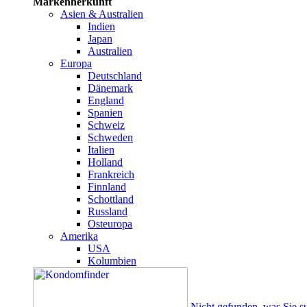
Markenherkunft
Asien & Australien
Indien
Japan
Australien
Europa
Deutschland
Dänemark
England
Spanien
Schweiz
Schweden
Italien
Holland
Frankreich
Finnland
Schottland
Russland
Osteuropa
Amerika
USA
Kolumbien
Nicht gefunden, was Sie s