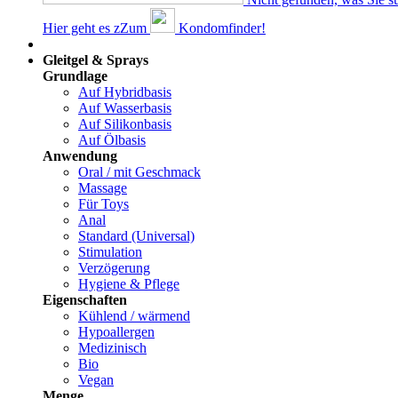
Hier geht es z
Z
um
Kondomfinder!
Dams
Gleitgel & Sprays
Grundlage
Auf Hybridbasis
Auf Wasserbasis
Auf Silikonbasis
Auf Ölbasis
Anwendung
Oral / mit Geschmack
Massage
Für Toys
Anal
Standard (Universal)
Stimulation
Verzögerung
Hygiene & Pflege
Eigenschaften
Kühlend / wärmend
Hypoallergen
Medizinisch
Bio
Vegan
Menge