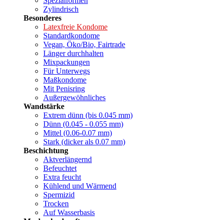
Spezialformen
Zylindrisch
Besonderes
Latexfreie Kondome
Standardkondome
Vegan, Öko/Bio, Fairtrade
Länger durchhalten
Mixpackungen
Für Unterwegs
Maßkondome
Mit Penisring
Außergewöhnliches
Wandstärke
Extrem dünn (bis 0.045 mm)
Dünn (0.045 - 0.055 mm)
Mittel (0.06-0.07 mm)
Stark (dicker als 0.07 mm)
Beschichtung
Aktverlängernd
Befeuchtet
Extra feucht
Kühlend und Wärmend
Spermizid
Trocken
Auf Wasserbasis