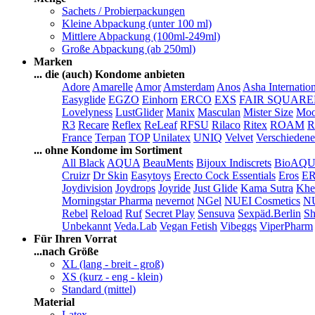
Sachets / Probierpackungen
Kleine Abpackung (unter 100 ml)
Mittlere Abpackung (100ml-249ml)
Große Abpackung (ab 250ml)
Marken
... die (auch) Kondome anbieten
Adore
Amarelle
Amor
Amsterdam
Anos
Asha Internatio
Easyglide
EGZO
Einhorn
ERCO
EXS
FAIR SQUAR
Lovelyness
LustGlider
Manix
Masculan
Mister Size
Moo
R3
Recare
Reflex
ReLeaf
RFSU
Rilaco
Ritex
ROAM
R
France
Terpan
TOP
Unilatex
UNIQ
Velvet
Verschiedene
... ohne Kondome im Sortiment
All Black
AQUA
BeauMents
Bijoux Indiscrets
BioAQ
Cruizr
Dr Skin
Easytoys
Erecto Cock Essentials
Eros
E
Joydivision
Joydrops
Joyride
Just Glide
Kama Sutra
Khe
Morningstar Pharma
nevernot
NGel
NUEI Cosmetics
N
Rebel
Reload
Ruf
Secret Play
Sensuva
Sexpäd.Berlin
Sh
Unbekannt
Veda.Lab
Vegan Fetish
Vibeggs
ViperPharm
Für Ihren Vorrat
...nach Größe
XL (lang - breit - groß)
XS (kurz - eng - klein)
Standard (mittel)
Material
Latex