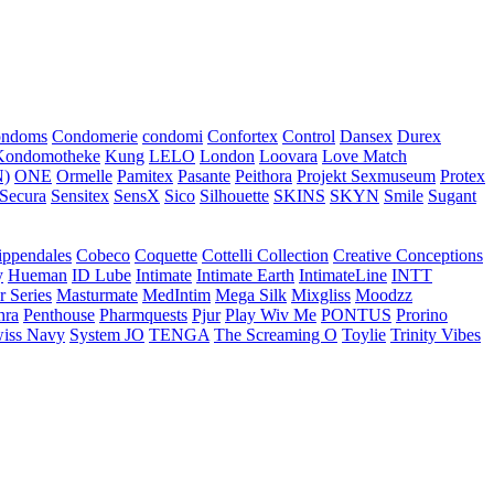
ondoms
Condomerie
condomi
Confortex
Control
Dansex
Durex
Kondomotheke
Kung
LELO
London
Loovara
Love Match
)
ONE
Ormelle
Pamitex
Pasante
Peithora
Projekt Sexmuseum
Protex
Secura
Sensitex
SensX
Sico
Silhouette
SKINS
SKYN
Smile
Sugant
ippendales
Cobeco
Coquette
Cottelli Collection
Creative Conceptions
y
Hueman
ID Lube
Intimate
Intimate Earth
IntimateLine
INTT
r Series
Masturmate
MedIntim
Mega Silk
Mixgliss
Moodzz
hra
Penthouse
Pharmquests
Pjur
Play Wiv Me
PONTUS
Prorino
iss Navy
System JO
TENGA
The Screaming O
Toylie
Trinity Vibes