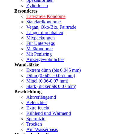
Spezialformen
Zylindrisch
Besonderes
Latexfreie Kondome
Standardkondome
Vegan, Öko/Bio, Fairtrade
Länger durchhalten
Mixpackungen
Für Unterwegs
Maßkondome
Mit Penisring
Außergewöhnliches
Wandstärke
Extrem dünn (bis 0.045 mm)
Dünn (0.045 - 0.055 mm)
Mittel (0.06-0.07 mm)
Stark (dicker als 0.07 mm)
Beschichtung
Aktverlängernd
Befeuchtet
Extra feucht
Kühlend und Wärmend
Spermizid
Trocken
Auf Wasserbasis