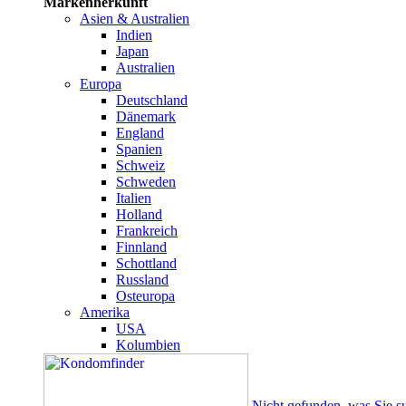
Markenherkunft
Asien & Australien
Indien
Japan
Australien
Europa
Deutschland
Dänemark
England
Spanien
Schweiz
Schweden
Italien
Holland
Frankreich
Finnland
Schottland
Russland
Osteuropa
Amerika
USA
Kolumbien
Nicht gefunden, was Sie s