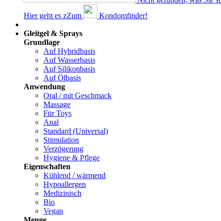
Hier geht es z
Z
um
Kondomfinder!
Dams
Gleitgel & Sprays
Grundlage
Auf Hybridbasis
Auf Wasserbasis
Auf Silikonbasis
Auf Ölbasis
Anwendung
Oral / mit Geschmack
Massage
Für Toys
Anal
Standard (Universal)
Stimulation
Verzögerung
Hygiene & Pflege
Eigenschaften
Kühlend / wärmend
Hypoallergen
Medizinisch
Bio
Vegan
Menge