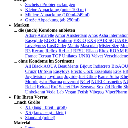
Sachets / Probierpackungen
Kleine Abpackung (unter 100 ml)
Mittlere Abpackung (100ml-249ml)
Große Abpackung (ab 250ml)
Marken
... die (auch) Kondome anbieten
Adore
Amarelle
Amor
Amsterdam
Anos
Asha Internatio
Easyglide
EGZO
Einhorn
ERCO
EXS
FAIR SQUAR
Lovelyness
LustGlider
Manix
Masculan
Mister Size
Moo
R3
Recare
Reflex
ReLeaf
RFSU
Rilaco
Ritex
ROAM
R
France
Terpan
TOP
Unilatex
UNIQ
Velvet
Verschiedene
... ohne Kondome im Sortiment
All Black
AQUA
BeauMents
Bijoux Indiscrets
BioAQ
Cruizr
Dr Skin
Easytoys
Erecto Cock Essentials
Eros
E
Joydivision
Joydrops
Joyride
Just Glide
Kama Sutra
Khe
Morningstar Pharma
nevernot
NGel
NUEI Cosmetics
N
Rebel
Reload
Ruf
Secret Play
Sensuva
Sexpäd.Berlin
Sh
Unbekannt
Veda.Lab
Vegan Fetish
Vibeggs
ViperPharm
Für Ihren Vorrat
...nach Größe
XL (lang - breit - groß)
XS (kurz - eng - klein)
Standard (mittel)
Material
Latex