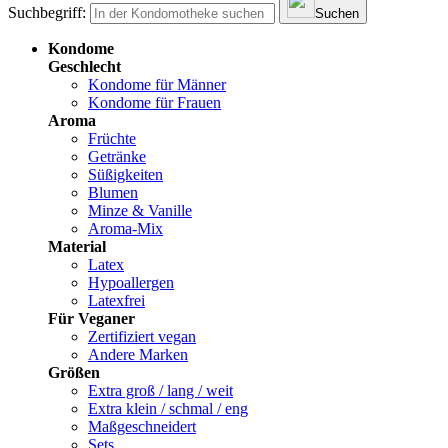
Suchbegriff:
Suchen
Kondome
Geschlecht
Kondome für Männer
Kondome für Frauen
Aroma
Früchte
Getränke
Süßigkeiten
Blumen
Minze & Vanille
Aroma-Mix
Material
Latex
Hypoallergen
Latexfrei
Für Veganer
Zertifiziert vegan
Andere Marken
Größen
Extra groß / lang / weit
Extra klein / schmal / eng
Maßgeschneidert
Sets