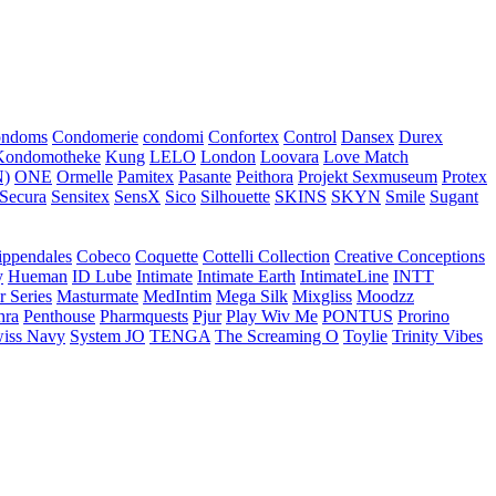
ondoms
Condomerie
condomi
Confortex
Control
Dansex
Durex
Kondomotheke
Kung
LELO
London
Loovara
Love Match
)
ONE
Ormelle
Pamitex
Pasante
Peithora
Projekt Sexmuseum
Protex
Secura
Sensitex
SensX
Sico
Silhouette
SKINS
SKYN
Smile
Sugant
ippendales
Cobeco
Coquette
Cottelli Collection
Creative Conceptions
y
Hueman
ID Lube
Intimate
Intimate Earth
IntimateLine
INTT
r Series
Masturmate
MedIntim
Mega Silk
Mixgliss
Moodzz
hra
Penthouse
Pharmquests
Pjur
Play Wiv Me
PONTUS
Prorino
iss Navy
System JO
TENGA
The Screaming O
Toylie
Trinity Vibes