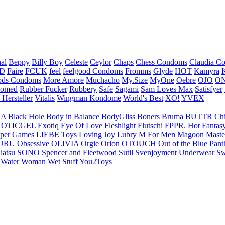
nal
Beppy
Billy Boy
Celeste
Ceylor
Chaps
Chess Condoms
Claudia C
ED
Faire
FCUK
feel
feelgood Condoms
Fromms
Glyde
HOT
Kamyra
ds Condoms
More Amore
Muchacho
My.Size
MyOne
Oebre
OJO
ON
omed
Rubber Fucker
Rubbery
Safe
Sagami
Sam Loves Max
Satisfyer
 Hersteller
Vitalis
Wingman Kondome
World's Best
XO!
YVEX
UA
Black Hole
Body in Balance
BodyGliss
Boners
Bruma
BUTTR
Ch
ROTICGEL
Exotiq
Eye Of Love
Fleshlight
Flutschi
FPPR.
Hot Fantas
per Games
LIEBE Toys
Loving Joy
Lubry
M For Men
Magoon
Maste
URU
Obsessive
OLIVIA
Orgie
Orion
OTOUCH
Out of the Blue
Pant
iatsu
SONO
Spencer and Fleetwood
Sutil
Svenjoyment Underwear
Sw
Water Woman
Wet Stuff
You2Toys