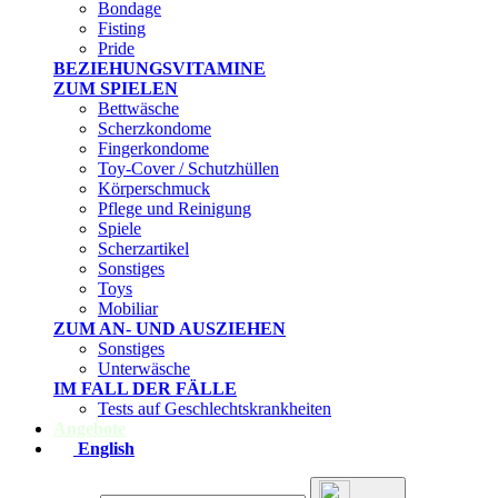
Bondage
Fisting
Pride
BEZIEHUNGSVITAMINE
ZUM SPIELEN
Bettwäsche
Scherzkondome
Fingerkondome
Toy-Cover / Schutzhüllen
Körperschmuck
Pflege und Reinigung
Spiele
Scherzartikel
Sonstiges
Toys
Mobiliar
ZUM AN- UND AUSZIEHEN
Sonstiges
Unterwäsche
IM FALL DER FÄLLE
Tests auf Geschlechtskrankheiten
Angebote
English