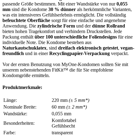
passende Größe bestimmen. Mit einer Wandstärke von nur
0,055
mm
sind die Kondome
30 % dünner
als herkömmliche Varianten,
was ein intensiveres Gefühlserlebnis ermöglicht. Die vollständig
befeuchtete Oberfläche
sorgt für eine einfache und angenehme
Anwendung. Die
zylindrische Form
und der
dünne Rollrand
bieten hohen Tragekomfort und verhindern Druckstellen. Jede
Packung enthält
über 100 unterschiedliche Foliendesigns
für eine
individuelle Note. Die Kondome bestehen aus
Naturkautschuklatex
, sind
dreifach elektronisch getestet
,
vegan-
freundlich
und in einer
Recyclingpapier-Verpackung
verpackt.
Vor der ersten Benutzung von MyOne-Kondomen sollten Sie mit
unserem nebenstehenden FitKit™ die für Sie empfohlene
Kondomgröße ermitteln.
Produktmerkmale:
Länge:
220 mm
(± 5 mm*)
Nominale Breite:
60 mm
(± 2 mm*)
Wandstärke:
0,055 mm
Komfortabel
Besonderheiten:
Gefühlsecht
Farbe:
transparent