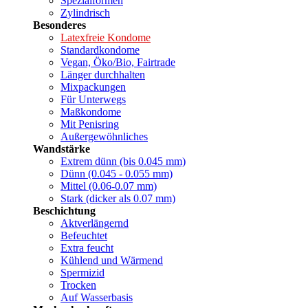
Spezialformen
Zylindrisch
Besonderes
Latexfreie Kondome
Standardkondome
Vegan, Öko/Bio, Fairtrade
Länger durchhalten
Mixpackungen
Für Unterwegs
Maßkondome
Mit Penisring
Außergewöhnliches
Wandstärke
Extrem dünn (bis 0.045 mm)
Dünn (0.045 - 0.055 mm)
Mittel (0.06-0.07 mm)
Stark (dicker als 0.07 mm)
Beschichtung
Aktverlängernd
Befeuchtet
Extra feucht
Kühlend und Wärmend
Spermizid
Trocken
Auf Wasserbasis