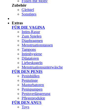
Folien mit Motiv
Zubehör
Gleitgel
Sonstiges
Test Sets
Extras
FÜR DIE VAGINA
Intim-Rasur
Zum Spielen
Diaphragmen
Menstruationstassen
Tampons
Intimhygiene
Dilatatoren
Liebeskugeln
Menstruationsunterwäsche
FÜR DEN PENIS
Penishüllen
Penisringe
Masturbatoren
Penispumpen
Penisverlängerung
Pflegeprodukte
FÜR DEN ANUS
Toys