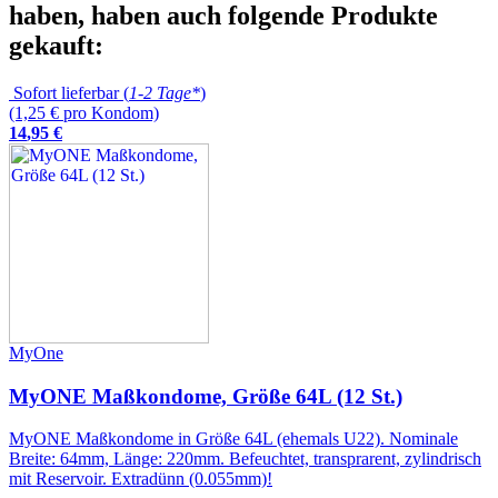
haben, haben auch folgende Produkte
gekauft:
Sofort lieferbar (
1-2 Tage*
)
(1,25 € pro Kondom)
14
,
95
€
MyOne
MyONE Maßkondome, Größe 64L (12 St.)
MyONE Maßkondome in Größe 64L (ehemals U22). Nominale
Breite: 64mm, Länge: 220mm. Befeuchtet, transprarent, zylindrisch
mit Reservoir. Extradünn (0.055mm)!