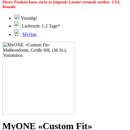
Dieses Produkt kann nicht in folgende Länder versandt werden: USA,
49F
Kanada
49G
51C
51D
Vorrätig!
51E
Lieferzeit: 1-2 Tage*
51F
51G
MyOne
51H
53C
53D
53E
53F
53G
53H
55D
55E
55F
55G
55H
55J
57D
57E
57F
57G
MyONE «Custom Fit»
57H