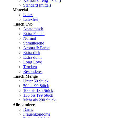
XS (kurz - eng - klein)
Standard (mittel)
Material
Latex
Latexfrei
...nach Typ
Anatomisch
Extra Feucht
Normal
Stimulierend
Aroma & Farbe
Extra dick
Extra dünn
Long Love
Trocken
Besonderes
...nach Menge
Unter 50 Stück
50 bis 99 Stück
100 bis 135 Stück
136 bis 199 Stück
Mehr als 200 Stück
Alles andere
Dams
Frauenkondome