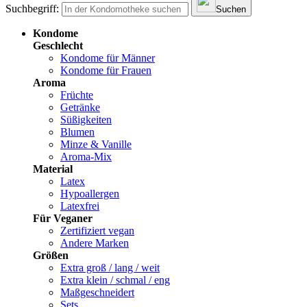
Suchbegriff:
Suchen
Kondome
Geschlecht
Kondome für Männer
Kondome für Frauen
Aroma
Früchte
Getränke
Süßigkeiten
Blumen
Minze & Vanille
Aroma-Mix
Material
Latex
Hypoallergen
Latexfrei
Für Veganer
Zertifiziert vegan
Andere Marken
Größen
Extra groß / lang / weit
Extra klein / schmal / eng
Maßgeschneidert
Sets