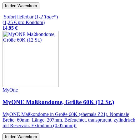
In den Warenkorb
Sofort lieferbar (
1-2 Tage*
)
(1,25 € pro Kondom)
14
,
95
€
MyOne
MyONE Maßkondome, Größe 60K (12 St.)
MyONE Maßkondome in Größe 60K (ehemals Z21). Nominale
Breite: 60mm, Länge: 207mm. Befeuchtet, transprarent, zylindrisch
mit Reservoir. Extradünn (0.055mm)!
In den Warenkorb