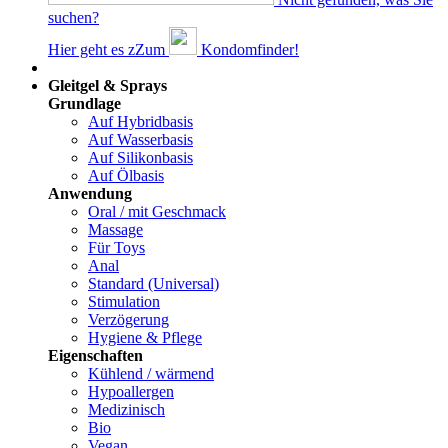
suchen?
Hier geht es z
Z
um
Kondomfinder!
Dams
Gleitgel & Sprays
Grundlage
Auf Hybridbasis
Auf Wasserbasis
Auf Silikonbasis
Auf Ölbasis
Anwendung
Oral / mit Geschmack
Massage
Für Toys
Anal
Standard (Universal)
Stimulation
Verzögerung
Hygiene & Pflege
Eigenschaften
Kühlend / wärmend
Hypoallergen
Medizinisch
Bio
Vegan