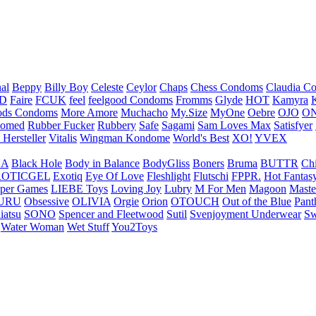
nal
Beppy
Billy Boy
Celeste
Ceylor
Chaps
Chess Condoms
Claudia C
ED
Faire
FCUK
feel
feelgood Condoms
Fromms
Glyde
HOT
Kamyra
ds Condoms
More Amore
Muchacho
My.Size
MyOne
Oebre
OJO
ON
omed
Rubber Fucker
Rubbery
Safe
Sagami
Sam Loves Max
Satisfyer
 Hersteller
Vitalis
Wingman Kondome
World's Best
XO!
YVEX
UA
Black Hole
Body in Balance
BodyGliss
Boners
Bruma
BUTTR
Ch
ROTICGEL
Exotiq
Eye Of Love
Fleshlight
Flutschi
FPPR.
Hot Fantas
per Games
LIEBE Toys
Loving Joy
Lubry
M For Men
Magoon
Maste
URU
Obsessive
OLIVIA
Orgie
Orion
OTOUCH
Out of the Blue
Pant
iatsu
SONO
Spencer and Fleetwood
Sutil
Svenjoyment Underwear
Sw
Water Woman
Wet Stuff
You2Toys