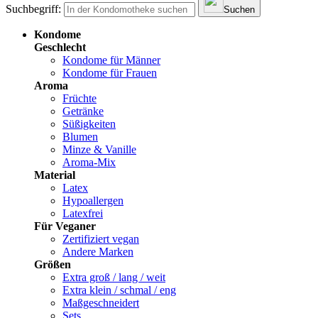
Suchbegriff:
Suchen
Kondome
Geschlecht
Kondome für Männer
Kondome für Frauen
Aroma
Früchte
Getränke
Süßigkeiten
Blumen
Minze & Vanille
Aroma-Mix
Material
Latex
Hypoallergen
Latexfrei
Für Veganer
Zertifiziert vegan
Andere Marken
Größen
Extra groß / lang / weit
Extra klein / schmal / eng
Maßgeschneidert
Sets