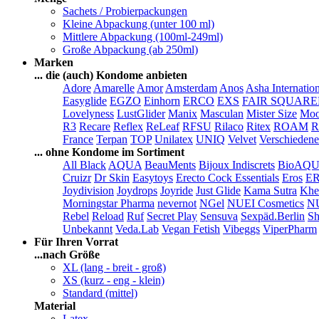
Sachets / Probierpackungen
Kleine Abpackung (unter 100 ml)
Mittlere Abpackung (100ml-249ml)
Große Abpackung (ab 250ml)
Marken
... die (auch) Kondome anbieten
Adore
Amarelle
Amor
Amsterdam
Anos
Asha Internatio
Easyglide
EGZO
Einhorn
ERCO
EXS
FAIR SQUAR
Lovelyness
LustGlider
Manix
Masculan
Mister Size
Moo
R3
Recare
Reflex
ReLeaf
RFSU
Rilaco
Ritex
ROAM
R
France
Terpan
TOP
Unilatex
UNIQ
Velvet
Verschiedene
... ohne Kondome im Sortiment
All Black
AQUA
BeauMents
Bijoux Indiscrets
BioAQ
Cruizr
Dr Skin
Easytoys
Erecto Cock Essentials
Eros
E
Joydivision
Joydrops
Joyride
Just Glide
Kama Sutra
Khe
Morningstar Pharma
nevernot
NGel
NUEI Cosmetics
N
Rebel
Reload
Ruf
Secret Play
Sensuva
Sexpäd.Berlin
Sh
Unbekannt
Veda.Lab
Vegan Fetish
Vibeggs
ViperPharm
Für Ihren Vorrat
...nach Größe
XL (lang - breit - groß)
XS (kurz - eng - klein)
Standard (mittel)
Material
Latex