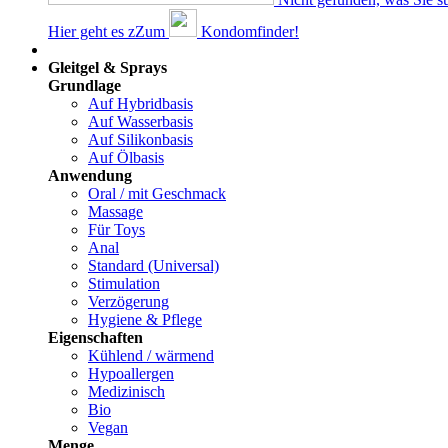
Hier geht es z
Z
um
Kondomfinder!
Dams
Gleitgel & Sprays
Grundlage
Auf Hybridbasis
Auf Wasserbasis
Auf Silikonbasis
Auf Ölbasis
Anwendung
Oral / mit Geschmack
Massage
Für Toys
Anal
Standard (Universal)
Stimulation
Verzögerung
Hygiene & Pflege
Eigenschaften
Kühlend / wärmend
Hypoallergen
Medizinisch
Bio
Vegan
Menge