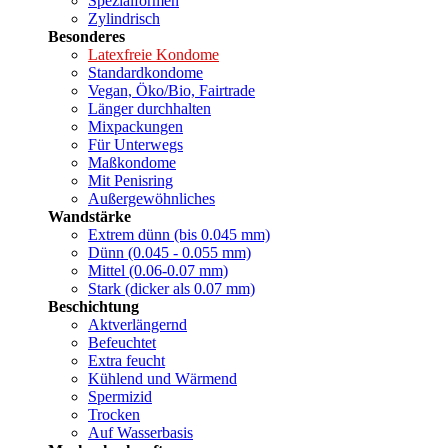
Spezialformen
Zylindrisch
Besonderes
Latexfreie Kondome
Standardkondome
Vegan, Öko/Bio, Fairtrade
Länger durchhalten
Mixpackungen
Für Unterwegs
Maßkondome
Mit Penisring
Außergewöhnliches
Wandstärke
Extrem dünn (bis 0.045 mm)
Dünn (0.045 - 0.055 mm)
Mittel (0.06-0.07 mm)
Stark (dicker als 0.07 mm)
Beschichtung
Aktverlängernd
Befeuchtet
Extra feucht
Kühlend und Wärmend
Spermizid
Trocken
Auf Wasserbasis