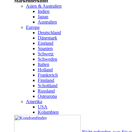
Markenherkunft
Asien & Australien
Indien
Japan
Australien
Europa
Deutschland
Dänemark
England
Spanien
Schweiz
Schweden
Italien
Holland
Frankreich
Finnland
Schottland
Russland
Osteuropa
Amerika
USA
Kolumbien
Nicht gefunden, was Sie s