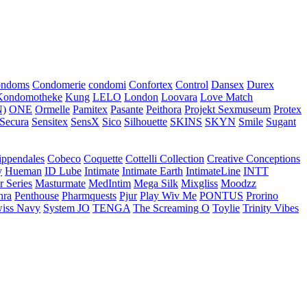
ondoms
Condomerie
condomi
Confortex
Control
Dansex
Durex
Kondomotheke
Kung
LELO
London
Loovara
Love Match
)
ONE
Ormelle
Pamitex
Pasante
Peithora
Projekt Sexmuseum
Protex
Secura
Sensitex
SensX
Sico
Silhouette
SKINS
SKYN
Smile
Sugant
ippendales
Cobeco
Coquette
Cottelli Collection
Creative Conceptions
y
Hueman
ID Lube
Intimate
Intimate Earth
IntimateLine
INTT
r Series
Masturmate
MedIntim
Mega Silk
Mixgliss
Moodzz
hra
Penthouse
Pharmquests
Pjur
Play Wiv Me
PONTUS
Prorino
iss Navy
System JO
TENGA
The Screaming O
Toylie
Trinity Vibes