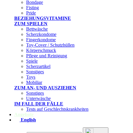
Bondage
Fisting
Pride
BEZIEHUNGSVITAMINE
ZUM SPIELEN
Bettwäsche
Scherzkondome
Fingerkondome
Toy-Cover / Schutzhüllen
Körperschmuck
Pflege und Reinigung
Spiele
Scherzartikel
Sonstiges
Toys
Mobiliar
ZUM AN- UND AUSZIEHEN
Sonstiges
Unterwäsche
IM FALL DER FÄLLE
Tests auf Geschlechtskrankheiten
Angebote
English