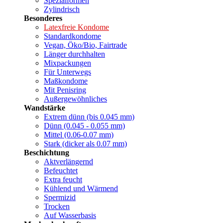
Spezialformen
Zylindrisch
Besonderes
Latexfreie Kondome
Standardkondome
Vegan, Öko/Bio, Fairtrade
Länger durchhalten
Mixpackungen
Für Unterwegs
Maßkondome
Mit Penisring
Außergewöhnliches
Wandstärke
Extrem dünn (bis 0.045 mm)
Dünn (0.045 - 0.055 mm)
Mittel (0.06-0.07 mm)
Stark (dicker als 0.07 mm)
Beschichtung
Aktverlängernd
Befeuchtet
Extra feucht
Kühlend und Wärmend
Spermizid
Trocken
Auf Wasserbasis