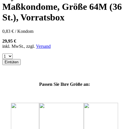
57K
Maßkondome, Größe 64M (36
60E
60F
St.), Vorratsbox
60G
60H
60J
0,83 € / Kondom
60K
60L
29,95 €
64E
inkl. MwSt., zzgl.
Versand
64F
64G
64K
Eintüten
64L
69G
69H
69J
Passen Sie Ihre Größe an:
69K
69L
69M