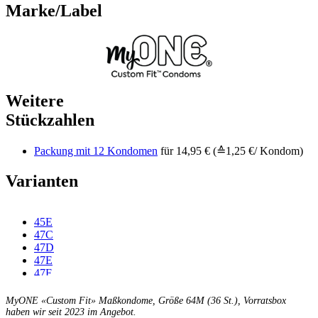
Marke/Label
Weitere
Stückzahlen
Packung mit 12 Kondomen
für 14,95 € (≙1,25 €/ Kondom)
Varianten
45E
47C
47D
47E
47F
49C
49D
MyONE «Custom Fit» Maßkondome, Größe 64M (36 St.), Vorratsbox
49E
haben wir seit 2023 im Angebot.