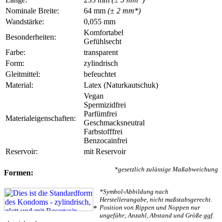
Nominale Breite:
64 mm
(± 2 mm*)
Wandstärke:
0,055 mm
Komfortabel
Besonderheiten:
Gefühlsecht
Farbe:
transparent
Form:
zylindrisch
Gleitmittel:
befeuchtet
Material:
Latex (Naturkautschuk)
Vegan
Spermizidfrei
Parfümfrei
Materialeigenschaften:
Geschmacksneutral
Farbstofffrei
Benzocainfrei
Reservoir:
mit Reservoir
*gesetzlich zulässige Maßabweichung
Formen:
*Symbol-Abbildung nach
Herstellerangabe, nicht maßstabsgerecht.
Position von Rippen und Noppen nur
*
ungefähr; Anzahl, Abstand und Größe ggf.