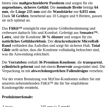
bieten eine
maßgeschneiderte Passform
und sorgen für ein
angenehmes, sicheres Gefühl
. Die
nominale Breite
beträgt
64
mm
, die
Länge
235 mm
und die
Wandstärke
nur
0,055 mm
.
Dank
58 Größen
, bestehend aus 10 Längen und 9 Breiten, passen
sie sich optimal an.
Das
FitKit™
ermöglicht eine präzise Größenbestimmung und
verbessert dadurch Sitz und Komfort. Gefertigt aus
Sensatex™-
Latex
, sind die Kondome
30 % dünner
und sorgen für ein
natürliches Gefühlserlebnis
. Der
druckreduzierte MicroRoll-
Rand
verhindert das Aufrollen und sorgt für sicheren Halt.
Total
Glide
stellt sicher, dass die Kondome vollständig befeuchtet sind,
was die Anwendung erleichtert.
Die
Vorratsbox
enthält
36 Premium-Kondome
, die
transparent
,
zylindrisch geformt
und mit einem
Reservoir
ausgestattet sind. Die
Verpackung ist mit
abwechslungsreichen Foliendesigns
versehen.
Vor der ersten Benutzung von MyOne-Kondomen sollten Sie mit
unserem nebenstehenden FitKit™ die für Sie empfohlene
Kondomgröße ermitteln.
Produktmerkmale:
Länge:
235 mm
(± 5 mm*)