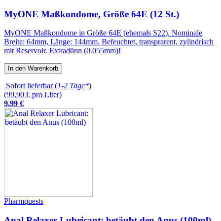
MyONE Maßkondome, Größe 64E (12 St.)
MyONE Maßkondome in Größe 64E (ehemals S22). Nominale
Breite: 64mm, Länge: 144mm. Befeuchtet, transprarent, zylindrisch
mit Reservoir. Extradünn (0.055mm)!
In den Warenkorb
Sofort lieferbar (
1-2 Tage*
)
(99,90 € pro Liter)
9
,
99
€
Pharmquests
Anal Relaxer Lubricant: betäubt den Anus (100ml)