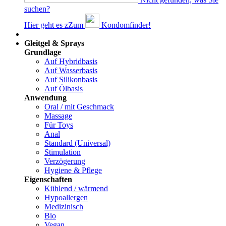
suchen?
Hier geht es z
Z
um
Kondomfinder!
Dams
Gleitgel & Sprays
Grundlage
Auf Hybridbasis
Auf Wasserbasis
Auf Silikonbasis
Auf Ölbasis
Anwendung
Oral / mit Geschmack
Massage
Für Toys
Anal
Standard (Universal)
Stimulation
Verzögerung
Hygiene & Pflege
Eigenschaften
Kühlend / wärmend
Hypoallergen
Medizinisch
Bio
Vegan