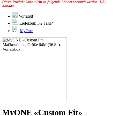
Dieses Produkt kann nicht in folgende Länder versandt werden: USA,
49F
Kanada
49G
51C
51D
Vorrätig!
51E
Lieferzeit: 1-2 Tage*
51F
51G
MyOne
51H
53C
53D
53E
53F
53G
53H
55D
55E
55F
55G
55H
55J
57D
57E
57F
57G
MyONE «Custom Fit»
57H