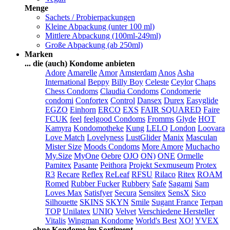
Menge
Sachets / Probierpackungen
Kleine Abpackung (unter 100 ml)
Mittlere Abpackung (100ml-249ml)
Große Abpackung (ab 250ml)
Marken
... die (auch) Kondome anbieten
Adore
Amarelle
Amor
Amsterdam
Anos
Asha
International
Beppy
Billy Boy
Celeste
Ceylor
Chaps
Chess Condoms
Claudia Condoms
Condomerie
condomi
Confortex
Control
Dansex
Durex
Easyglide
EGZO
Einhorn
ERCO
EXS
FAIR SQUARED
Faire
FCUK
feel
feelgood Condoms
Fromms
Glyde
HOT
Kamyra
Kondomotheke
Kung
LELO
London
Loovara
Love Match
Lovelyness
LustGlider
Manix
Masculan
Mister Size
Moods Condoms
More Amore
Muchacho
My.Size
MyOne
Oebre
OJO
ON)
ONE
Ormelle
Pamitex
Pasante
Peithora
Projekt Sexmuseum
Protex
R3
Recare
Reflex
ReLeaf
RFSU
Rilaco
Ritex
ROAM
Romed
Rubber Fucker
Rubbery
Safe
Sagami
Sam
Loves Max
Satisfyer
Secura
Sensitex
SensX
Sico
Silhouette
SKINS
SKYN
Smile
Sugant France
Terpan
TOP
Unilatex
UNIQ
Velvet
Verschiedene Hersteller
Vitalis
Wingman Kondome
World's Best
XO!
YVEX
... ohne Kondome im Sortiment