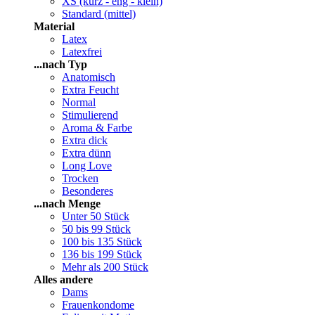
XS (kurz - eng - klein)
Standard (mittel)
Material
Latex
Latexfrei
...nach Typ
Anatomisch
Extra Feucht
Normal
Stimulierend
Aroma & Farbe
Extra dick
Extra dünn
Long Love
Trocken
Besonderes
...nach Menge
Unter 50 Stück
50 bis 99 Stück
100 bis 135 Stück
136 bis 199 Stück
Mehr als 200 Stück
Alles andere
Dams
Frauenkondome