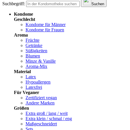
Suchbegriff:
Suchen
Kondome
Geschlecht
Kondome für Männer
Kondome für Frauen
Aroma
Früchte
Getränke
Süßigkeiten
Blumen
Minze & Vanille
Aroma-Mix
Material
Latex
Hypoallergen
Latexfrei
Für Veganer
Zertifiziert vegan
Andere Marken
Größen
Extra groß / lang / weit
Extra klein / schmal / eng
Maßgeschneidert
Sets