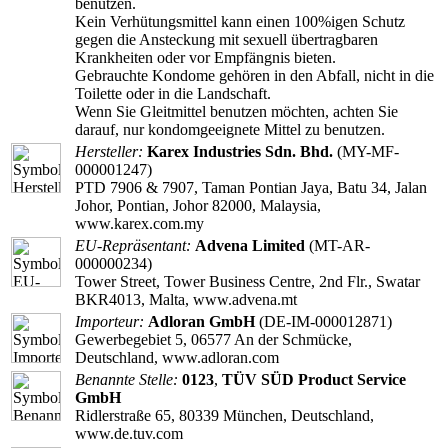
benutzen.
Kein Verhütungsmittel kann einen 100%igen Schutz
gegen die Ansteckung mit sexuell übertragbaren
Krankheiten oder vor Empfängnis bieten.
Gebrauchte Kondome gehören in den Abfall, nicht in die
Toilette oder in die Landschaft.
Wenn Sie Gleitmittel benutzen möchten, achten Sie
darauf, nur kondomgeeignete Mittel zu benutzen.
Hersteller:
Karex Industries Sdn. Bhd.
(MY-MF-
000001247)
PTD 7906 & 7907, Taman Pontian Jaya, Batu 34, Jalan
Johor, Pontian, Johor 82000, Malaysia,
www.karex.com.my
EU-Repräsentant:
Advena Limited
(MT-AR-
000000234)
Tower Street, Tower Business Centre, 2nd Flr., Swatar
BKR4013, Malta, www.advena.mt
Importeur:
Adloran GmbH
(DE-IM-000012871)
Gewerbegebiet 5, 06577 An der Schmücke,
Deutschland, www.adloran.com
Benannte Stelle:
0123
,
TÜV SÜD Product Service
GmbH
Ridlerstraße 65, 80339 München, Deutschland,
www.de.tuv.com