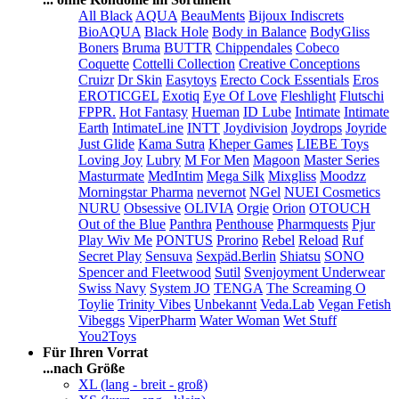
All Black
AQUA
BeauMents
Bijoux Indiscrets
BioAQUA
Black Hole
Body in Balance
BodyGliss
Boners
Bruma
BUTTR
Chippendales
Cobeco
Coquette
Cottelli Collection
Creative Conceptions
Cruizr
Dr Skin
Easytoys
Erecto Cock Essentials
Eros
EROTICGEL
Exotiq
Eye Of Love
Fleshlight
Flutschi
FPPR.
Hot Fantasy
Hueman
ID Lube
Intimate
Intimate
Earth
IntimateLine
INTT
Joydivision
Joydrops
Joyride
Just Glide
Kama Sutra
Kheper Games
LIEBE Toys
Loving Joy
Lubry
M For Men
Magoon
Master Series
Masturmate
MedIntim
Mega Silk
Mixgliss
Moodzz
Morningstar Pharma
nevernot
NGel
NUEI Cosmetics
NURU
Obsessive
OLIVIA
Orgie
Orion
OTOUCH
Out of the Blue
Panthra
Penthouse
Pharmquests
Pjur
Play Wiv Me
PONTUS
Prorino
Rebel
Reload
Ruf
Secret Play
Sensuva
Sexpäd.Berlin
Shiatsu
SONO
Spencer and Fleetwood
Sutil
Svenjoyment Underwear
Swiss Navy
System JO
TENGA
The Screaming O
Toylie
Trinity Vibes
Unbekannt
Veda.Lab
Vegan Fetish
Vibeggs
ViperPharm
Water Woman
Wet Stuff
You2Toys
Für Ihren Vorrat
...nach Größe
XL (lang - breit - groß)