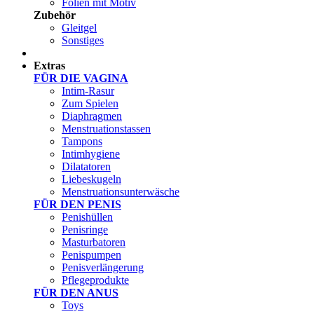
Folien mit Motiv
Zubehör
Gleitgel
Sonstiges
Test Sets
Extras
FÜR DIE VAGINA
Intim-Rasur
Zum Spielen
Diaphragmen
Menstruationstassen
Tampons
Intimhygiene
Dilatatoren
Liebeskugeln
Menstruationsunterwäsche
FÜR DEN PENIS
Penishüllen
Penisringe
Masturbatoren
Penispumpen
Penisverlängerung
Pflegeprodukte
FÜR DEN ANUS
Toys