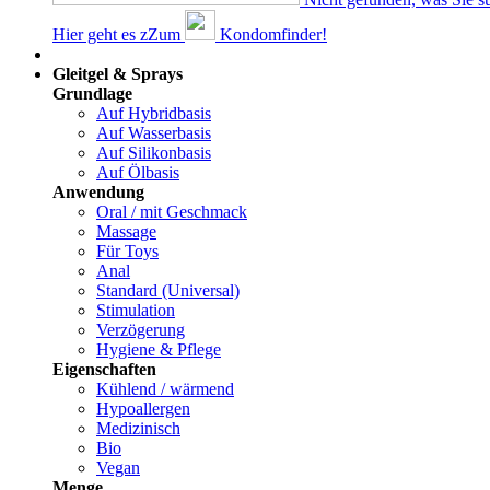
Hier geht es z
Z
um
Kondomfinder!
Dams
Gleitgel & Sprays
Grundlage
Auf Hybridbasis
Auf Wasserbasis
Auf Silikonbasis
Auf Ölbasis
Anwendung
Oral / mit Geschmack
Massage
Für Toys
Anal
Standard (Universal)
Stimulation
Verzögerung
Hygiene & Pflege
Eigenschaften
Kühlend / wärmend
Hypoallergen
Medizinisch
Bio
Vegan
Menge