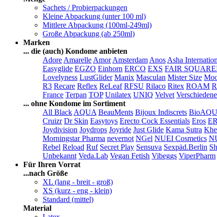
Sachets / Probierpackungen
Kleine Abpackung (unter 100 ml)
Mittlere Abpackung (100ml-249ml)
Große Abpackung (ab 250ml)
Marken
... die (auch) Kondome anbieten
Adore
Amarelle
Amor
Amsterdam
Anos
Asha Internatio
Easyglide
EGZO
Einhorn
ERCO
EXS
FAIR SQUAR
Lovelyness
LustGlider
Manix
Masculan
Mister Size
Moo
R3
Recare
Reflex
ReLeaf
RFSU
Rilaco
Ritex
ROAM
R
France
Terpan
TOP
Unilatex
UNIQ
Velvet
Verschiedene
... ohne Kondome im Sortiment
All Black
AQUA
BeauMents
Bijoux Indiscrets
BioAQ
Cruizr
Dr Skin
Easytoys
Erecto Cock Essentials
Eros
E
Joydivision
Joydrops
Joyride
Just Glide
Kama Sutra
Khe
Morningstar Pharma
nevernot
NGel
NUEI Cosmetics
N
Rebel
Reload
Ruf
Secret Play
Sensuva
Sexpäd.Berlin
Sh
Unbekannt
Veda.Lab
Vegan Fetish
Vibeggs
ViperPharm
Für Ihren Vorrat
...nach Größe
XL (lang - breit - groß)
XS (kurz - eng - klein)
Standard (mittel)
Material
Latex