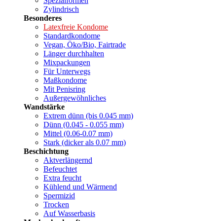
Spezialformen
Zylindrisch
Besonderes
Latexfreie Kondome
Standardkondome
Vegan, Öko/Bio, Fairtrade
Länger durchhalten
Mixpackungen
Für Unterwegs
Maßkondome
Mit Penisring
Außergewöhnliches
Wandstärke
Extrem dünn (bis 0.045 mm)
Dünn (0.045 - 0.055 mm)
Mittel (0.06-0.07 mm)
Stark (dicker als 0.07 mm)
Beschichtung
Aktverlängernd
Befeuchtet
Extra feucht
Kühlend und Wärmend
Spermizid
Trocken
Auf Wasserbasis