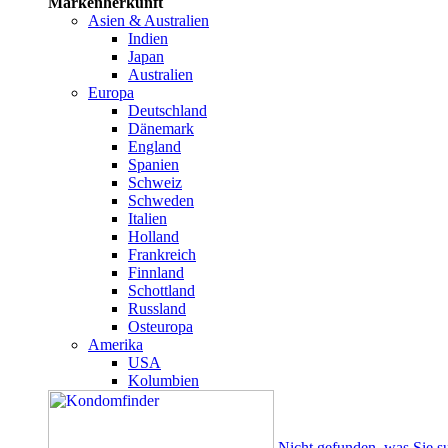
Markenherkunft
Asien & Australien
Indien
Japan
Australien
Europa
Deutschland
Dänemark
England
Spanien
Schweiz
Schweden
Italien
Holland
Frankreich
Finnland
Schottland
Russland
Osteuropa
Amerika
USA
Kolumbien
Nicht gefunden, was Sie s