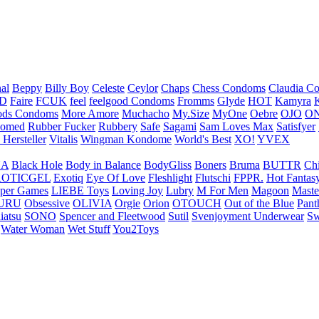
nal
Beppy
Billy Boy
Celeste
Ceylor
Chaps
Chess Condoms
Claudia C
ED
Faire
FCUK
feel
feelgood Condoms
Fromms
Glyde
HOT
Kamyra
ds Condoms
More Amore
Muchacho
My.Size
MyOne
Oebre
OJO
ON
omed
Rubber Fucker
Rubbery
Safe
Sagami
Sam Loves Max
Satisfyer
 Hersteller
Vitalis
Wingman Kondome
World's Best
XO!
YVEX
UA
Black Hole
Body in Balance
BodyGliss
Boners
Bruma
BUTTR
Ch
ROTICGEL
Exotiq
Eye Of Love
Fleshlight
Flutschi
FPPR.
Hot Fantas
per Games
LIEBE Toys
Loving Joy
Lubry
M For Men
Magoon
Maste
URU
Obsessive
OLIVIA
Orgie
Orion
OTOUCH
Out of the Blue
Pant
iatsu
SONO
Spencer and Fleetwood
Sutil
Svenjoyment Underwear
Sw
Water Woman
Wet Stuff
You2Toys