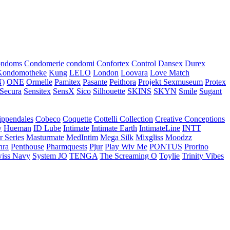
ondoms
Condomerie
condomi
Confortex
Control
Dansex
Durex
Kondomotheke
Kung
LELO
London
Loovara
Love Match
)
ONE
Ormelle
Pamitex
Pasante
Peithora
Projekt Sexmuseum
Protex
Secura
Sensitex
SensX
Sico
Silhouette
SKINS
SKYN
Smile
Sugant
ippendales
Cobeco
Coquette
Cottelli Collection
Creative Conceptions
y
Hueman
ID Lube
Intimate
Intimate Earth
IntimateLine
INTT
r Series
Masturmate
MedIntim
Mega Silk
Mixgliss
Moodzz
hra
Penthouse
Pharmquests
Pjur
Play Wiv Me
PONTUS
Prorino
iss Navy
System JO
TENGA
The Screaming O
Toylie
Trinity Vibes