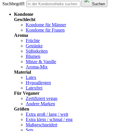
Suchbegriff:
Suchen
Kondome
Geschlecht
Kondome für Männer
Kondome für Frauen
Aroma
Früchte
Getränke
Süßigkeiten
Blumen
Minze & Vanille
Aroma-Mix
Material
Latex
Hypoallergen
Latexfrei
Für Veganer
Zertifiziert vegan
Andere Marken
Größen
Extra groß / lang / weit
Extra klein / schmal / eng
Maßgeschneidert
Sets