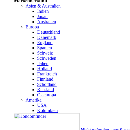
Markenherkunft
Asien & Australien
Indien
Japan
Australien
Europa
Deutschland
Dänemark
England
Spanien
Schweiz
Schweden
Italien
Holland
Frankreich
Finnland
Schottland
Russland
Osteuropa
Amerika
USA
Kolumbien
Nicht gefunden, was Sie s