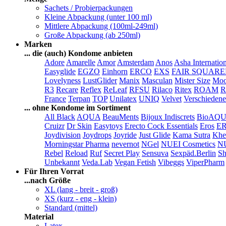
Sachets / Probierpackungen
Kleine Abpackung (unter 100 ml)
Mittlere Abpackung (100ml-249ml)
Große Abpackung (ab 250ml)
Marken
... die (auch) Kondome anbieten
Adore
Amarelle
Amor
Amsterdam
Anos
Asha Internatio
Easyglide
EGZO
Einhorn
ERCO
EXS
FAIR SQUAR
Lovelyness
LustGlider
Manix
Masculan
Mister Size
Moo
R3
Recare
Reflex
ReLeaf
RFSU
Rilaco
Ritex
ROAM
R
France
Terpan
TOP
Unilatex
UNIQ
Velvet
Verschiedene
... ohne Kondome im Sortiment
All Black
AQUA
BeauMents
Bijoux Indiscrets
BioAQ
Cruizr
Dr Skin
Easytoys
Erecto Cock Essentials
Eros
E
Joydivision
Joydrops
Joyride
Just Glide
Kama Sutra
Khe
Morningstar Pharma
nevernot
NGel
NUEI Cosmetics
N
Rebel
Reload
Ruf
Secret Play
Sensuva
Sexpäd.Berlin
Sh
Unbekannt
Veda.Lab
Vegan Fetish
Vibeggs
ViperPharm
Für Ihren Vorrat
...nach Größe
XL (lang - breit - groß)
XS (kurz - eng - klein)
Standard (mittel)
Material
Latex