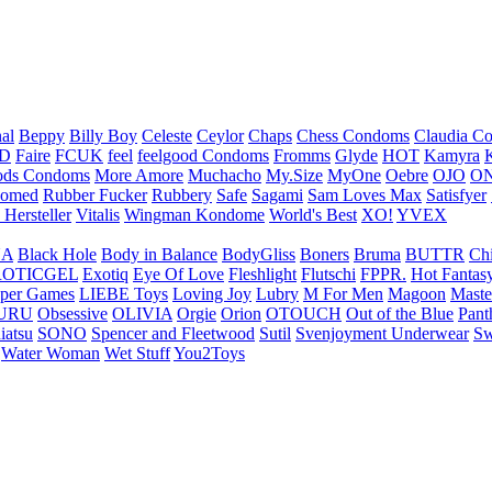
nal
Beppy
Billy Boy
Celeste
Ceylor
Chaps
Chess Condoms
Claudia C
ED
Faire
FCUK
feel
feelgood Condoms
Fromms
Glyde
HOT
Kamyra
ds Condoms
More Amore
Muchacho
My.Size
MyOne
Oebre
OJO
ON
omed
Rubber Fucker
Rubbery
Safe
Sagami
Sam Loves Max
Satisfyer
 Hersteller
Vitalis
Wingman Kondome
World's Best
XO!
YVEX
UA
Black Hole
Body in Balance
BodyGliss
Boners
Bruma
BUTTR
Ch
ROTICGEL
Exotiq
Eye Of Love
Fleshlight
Flutschi
FPPR.
Hot Fantas
per Games
LIEBE Toys
Loving Joy
Lubry
M For Men
Magoon
Maste
URU
Obsessive
OLIVIA
Orgie
Orion
OTOUCH
Out of the Blue
Pant
iatsu
SONO
Spencer and Fleetwood
Sutil
Svenjoyment Underwear
Sw
Water Woman
Wet Stuff
You2Toys