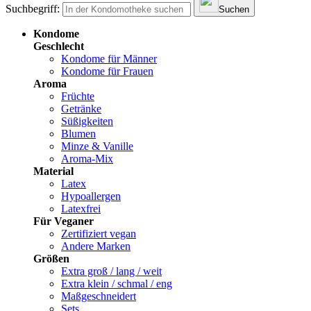
Suchbegriff:
Suchen
Kondome
Geschlecht
Kondome für Männer
Kondome für Frauen
Aroma
Früchte
Getränke
Süßigkeiten
Blumen
Minze & Vanille
Aroma-Mix
Material
Latex
Hypoallergen
Latexfrei
Für Veganer
Zertifiziert vegan
Andere Marken
Größen
Extra groß / lang / weit
Extra klein / schmal / eng
Maßgeschneidert
Sets