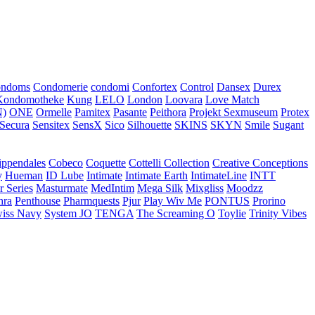
ondoms
Condomerie
condomi
Confortex
Control
Dansex
Durex
Kondomotheke
Kung
LELO
London
Loovara
Love Match
)
ONE
Ormelle
Pamitex
Pasante
Peithora
Projekt Sexmuseum
Protex
Secura
Sensitex
SensX
Sico
Silhouette
SKINS
SKYN
Smile
Sugant
ippendales
Cobeco
Coquette
Cottelli Collection
Creative Conceptions
y
Hueman
ID Lube
Intimate
Intimate Earth
IntimateLine
INTT
r Series
Masturmate
MedIntim
Mega Silk
Mixgliss
Moodzz
hra
Penthouse
Pharmquests
Pjur
Play Wiv Me
PONTUS
Prorino
iss Navy
System JO
TENGA
The Screaming O
Toylie
Trinity Vibes