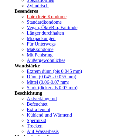
Spezialformen
Zylindrisch
Besonderes
Latexfreie Kondome
Standardkondome
Vegan, Öko/Bio, Fairtrade
Länger durchhalten
Mixpackungen
Für Unterwegs
Maßkondome
Mit Penisring
Außergewöhnliches
Wandstärke
Extrem dünn (bis 0.045 mm)
Dünn (0.045 - 0.055 mm)
Mittel (0.06-0.07 mm)
Stark (dicker als 0.07 mm)
Beschichtung
Aktverlängernd
Befeuchtet
Extra feucht
Kühlend und Wärmend
Spermizid
Trocken
Auf Wasserbasis