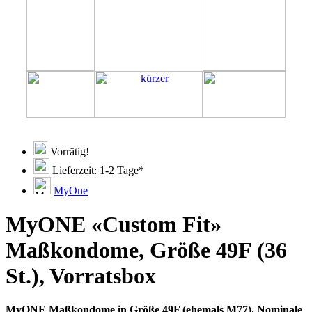
Vorrätig!
Lieferzeit: 1-2 Tage*
MyOne
MyONE «Custom Fit»
Maßkondome, Größe 49F (36
St.), Vorratsbox
MyONE Maßkondome in Größe 49F (ehemals M77). Nominale