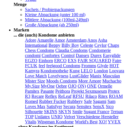
Menge
Sachets / Probierpackungen
Kleine Abpackung (unter 100 ml)
Mittlere Abpackung (100ml-249ml)
Große Abpackung (ab 250ml)
Marken
... die (auch) Kondome anbieten
Adore
Amarelle
Amor
Amsterdam
Anos
Asha
International
Beppy
Billy Boy
Celeste
Ceylor
Chaps
Chess Condoms
Claudia Condoms
Condomerie
condomi
Confortex
Control
Dansex
Durex
Easyglide
EGZO
Einhorn
ERCO
EXS
FAIR SQUARED
Faire
FCUK
feel
feelgood Condoms
Fromms
Glyde
HOT
Kamyra
Kondomotheke
Kung
LELO
London
Loovara
Love Match
Lovelyness
LustGlider
Manix
Masculan
Mister Size
Moods Condoms
More Amore
Muchacho
My.Size
MyOne
Oebre
OJO
ON)
ONE
Ormelle
Pamitex
Pasante
Peithora
Projekt Sexmuseum
Protex
R3
Recare
Reflex
ReLeaf
RFSU
Rilaco
Ritex
ROAM
Romed
Rubber Fucker
Rubbery
Safe
Sagami
Sam
Loves Max
Satisfyer
Secura
Sensitex
SensX
Sico
Silhouette
SKINS
SKYN
Smile
Sugant France
Terpan
TOP
Unilatex
UNIQ
Velvet
Verschiedene Hersteller
Vitalis
Wingman Kondome
World's Best
XO!
YVEX
... ohne Kondome im Sortiment