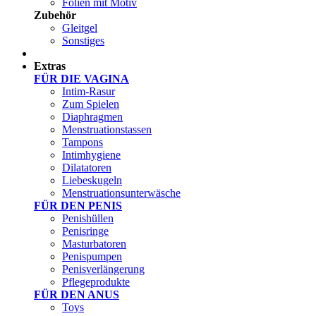
Folien mit Motiv
Zubehör
Gleitgel
Sonstiges
Test Sets
Extras
FÜR DIE VAGINA
Intim-Rasur
Zum Spielen
Diaphragmen
Menstruationstassen
Tampons
Intimhygiene
Dilatatoren
Liebeskugeln
Menstruationsunterwäsche
FÜR DEN PENIS
Penishüllen
Penisringe
Masturbatoren
Penispumpen
Penisverlängerung
Pflegeprodukte
FÜR DEN ANUS
Toys