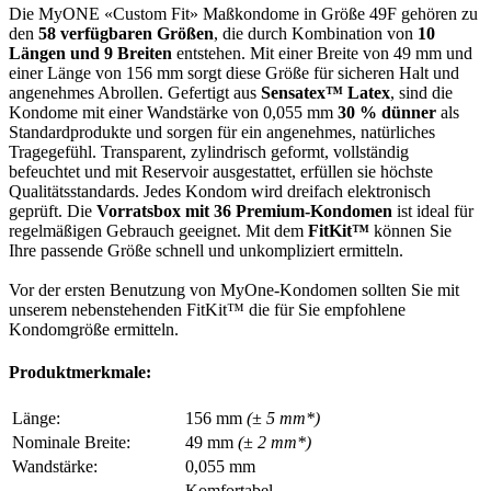
Die MyONE «Custom Fit» Maßkondome in Größe 49F gehören zu
den
58 verfügbaren Größen
, die durch Kombination von
10
Längen und 9 Breiten
entstehen. Mit einer Breite von 49 mm und
einer Länge von 156 mm sorgt diese Größe für sicheren Halt und
angenehmes Abrollen. Gefertigt aus
Sensatex™ Latex
, sind die
Kondome mit einer Wandstärke von 0,055 mm
30 % dünner
als
Standardprodukte und sorgen für ein angenehmes, natürliches
Tragegefühl. Transparent, zylindrisch geformt, vollständig
befeuchtet und mit Reservoir ausgestattet, erfüllen sie höchste
Qualitätsstandards. Jedes Kondom wird dreifach elektronisch
geprüft. Die
Vorratsbox mit 36 Premium-Kondomen
ist ideal für
regelmäßigen Gebrauch geeignet. Mit dem
FitKit™
können Sie
Ihre passende Größe schnell und unkompliziert ermitteln.
Vor der ersten Benutzung von MyOne-Kondomen sollten Sie mit
unserem nebenstehenden FitKit™ die für Sie empfohlene
Kondomgröße ermitteln.
Produktmerkmale:
Länge:
156 mm
(± 5 mm*)
Nominale Breite:
49 mm
(± 2 mm*)
Wandstärke:
0,055 mm
Komfortabel