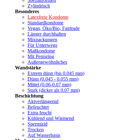
Spezialformen
Zylindrisch
Besonderes
Latexfreie Kondome
Standardkondome
Vegan, Öko/Bio, Fairtrade
Länger durchhalten
Mixpackungen
Für Unterwegs
Maßkondome
Mit Penisring
Außergewöhnliches
Wandstärke
Extrem dünn (bis 0.045 mm)
Dünn (0.045 - 0.055 mm)
Mittel (0.06-0.07 mm)
Stark (dicker als 0.07 mm)
Beschichtung
Aktverlängernd
Befeuchtet
Extra feucht
Kühlend und Wärmend
Spermizid
Trocken
Auf Wasserbasis