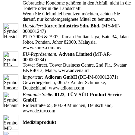
Gebrauchte Kondome gehören in den Abfall, nicht in die
Toilette oder in die Landschaft.
Wenn Sie Gleitmittel benutzen möchten, achten Sie
darauf, nur kondomgeeignete Mittel zu benutzen.
Hersteller:
Karex Industries Sdn. Bhd.
(MY-MF-
000001247)
PTD 7906 & 7907, Taman Pontian Jaya, Batu 34, Jalan
Johor, Pontian, Johor 82000, Malaysia,
www.karex.com.my
EU-Repräsentant:
Advena Limited
(MT-AR-
000000234)
Tower Street, Tower Business Centre, 2nd Flr., Swatar
BKR4013, Malta, www.advena.mt
Importeur:
Adloran GmbH
(DE-IM-000012871)
Gewerbegebiet 5, 06577 An der Schmücke,
Deutschland, www.adloran.com
Benannte Stelle:
0123
,
TÜV SÜD Product Service
GmbH
Ridlerstraße 65, 80339 München, Deutschland,
www.de.tuv.com
Medizinprodukt