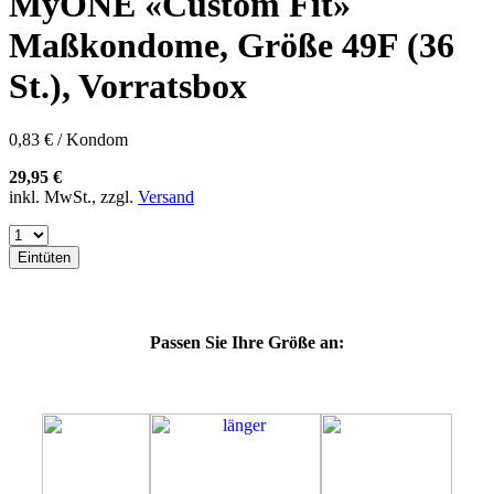
MyONE «Custom Fit»
57K
60E
Maßkondome, Größe 49F (36
60F
60G
St.), Vorratsbox
60H
60J
60K
0,83 € / Kondom
60L
64E
29,95 €
64F
inkl. MwSt., zzgl.
Versand
64G
64K
64L
Eintüten
64M
69G
69H
69J
Passen Sie Ihre Größe an:
69K
69L
69M