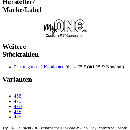
Hersteller/
Marke/Label
Weitere
Stückzahlen
Packung mit 12 Kondomen
für 14,95 € (≙1,25 €/ Kondom)
Varianten
45E
47C
47D
47E
47F
49C
49D
MyONE «Custom Fit» Maßkondome, Größe 49F (36 St.), Vorratsbox haben