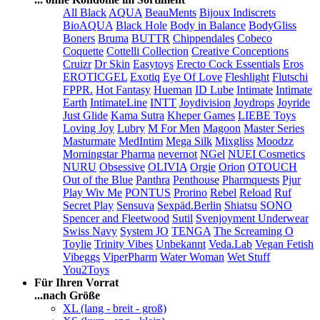
All Black
AQUA
BeauMents
Bijoux Indiscrets
BioAQUA
Black Hole
Body in Balance
BodyGliss
Boners
Bruma
BUTTR
Chippendales
Cobeco
Coquette
Cottelli Collection
Creative Conceptions
Cruizr
Dr Skin
Easytoys
Erecto Cock Essentials
Eros
EROTICGEL
Exotiq
Eye Of Love
Fleshlight
Flutschi
FPPR.
Hot Fantasy
Hueman
ID Lube
Intimate
Intimate
Earth
IntimateLine
INTT
Joydivision
Joydrops
Joyride
Just Glide
Kama Sutra
Kheper Games
LIEBE Toys
Loving Joy
Lubry
M For Men
Magoon
Master Series
Masturmate
MedIntim
Mega Silk
Mixgliss
Moodzz
Morningstar Pharma
nevernot
NGel
NUEI Cosmetics
NURU
Obsessive
OLIVIA
Orgie
Orion
OTOUCH
Out of the Blue
Panthra
Penthouse
Pharmquests
Pjur
Play Wiv Me
PONTUS
Prorino
Rebel
Reload
Ruf
Secret Play
Sensuva
Sexpäd.Berlin
Shiatsu
SONO
Spencer and Fleetwood
Sutil
Svenjoyment Underwear
Swiss Navy
System JO
TENGA
The Screaming O
Toylie
Trinity Vibes
Unbekannt
Veda.Lab
Vegan Fetish
Vibeggs
ViperPharm
Water Woman
Wet Stuff
You2Toys
Für Ihren Vorrat
...nach Größe
XL (lang - breit - groß)