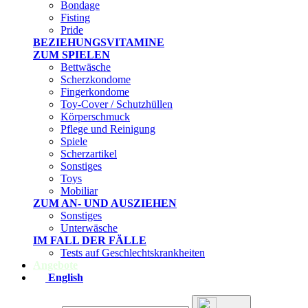
Bondage
Fisting
Pride
BEZIEHUNGSVITAMINE
ZUM SPIELEN
Bettwäsche
Scherzkondome
Fingerkondome
Toy-Cover / Schutzhüllen
Körperschmuck
Pflege und Reinigung
Spiele
Scherzartikel
Sonstiges
Toys
Mobiliar
ZUM AN- UND AUSZIEHEN
Sonstiges
Unterwäsche
IM FALL DER FÄLLE
Tests auf Geschlechtskrankheiten
Angebote
English