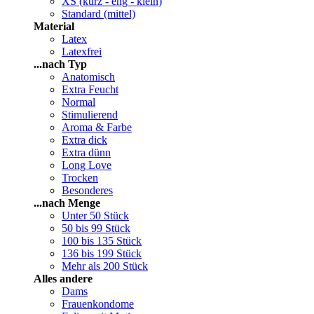
XS (kurz - eng - klein)
Standard (mittel)
Material
Latex
Latexfrei
...nach Typ
Anatomisch
Extra Feucht
Normal
Stimulierend
Aroma & Farbe
Extra dick
Extra dünn
Long Love
Trocken
Besonderes
...nach Menge
Unter 50 Stück
50 bis 99 Stück
100 bis 135 Stück
136 bis 199 Stück
Mehr als 200 Stück
Alles andere
Dams
Frauenkondome