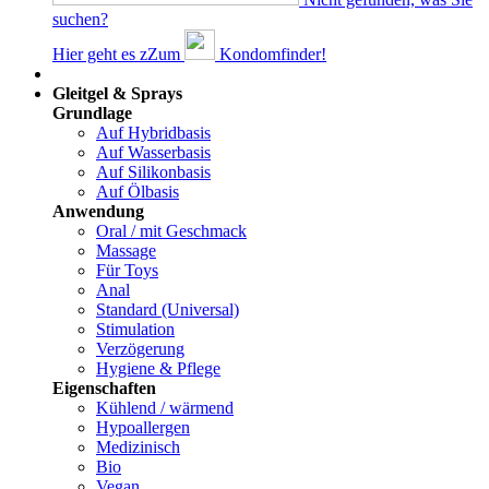
suchen?
Hier geht es z
Z
um
Kondomfinder!
Dams
Gleitgel & Sprays
Grundlage
Auf Hybridbasis
Auf Wasserbasis
Auf Silikonbasis
Auf Ölbasis
Anwendung
Oral / mit Geschmack
Massage
Für Toys
Anal
Standard (Universal)
Stimulation
Verzögerung
Hygiene & Pflege
Eigenschaften
Kühlend / wärmend
Hypoallergen
Medizinisch
Bio
Vegan