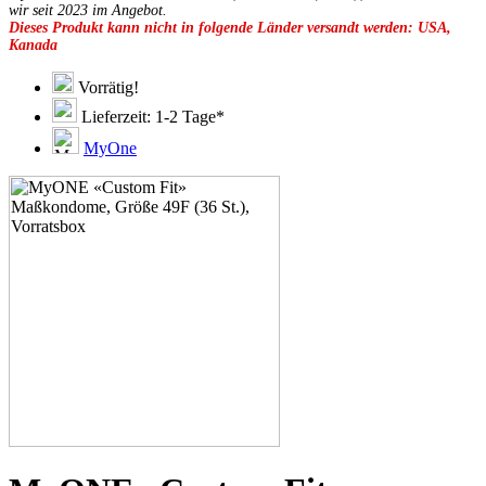
49E
wir seit 2023 im Angebot.
Dieses Produkt kann nicht in folgende Länder versandt werden: USA,
49G
Kanada
51C
51D
51E
Vorrätig!
51F
Lieferzeit: 1-2 Tage*
51G
51H
MyOne
53C
53D
53E
53F
53G
53H
55D
55E
55F
55G
55H
55J
57D
57E
57F
57G
57H