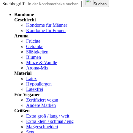
Suchbegriff:
Suchen
Kondome
Geschlecht
Kondome für Männer
Kondome für Frauen
Aroma
Früchte
Getränke
Süßigkeiten
Blumen
Minze & Vanille
Aroma-Mix
Material
Latex
Hypoallergen
Latexfrei
Für Veganer
Zertifiziert vegan
Andere Marken
Größen
Extra groß / lang / weit
Extra klein / schmal / eng
Maßgeschneidert
Sets