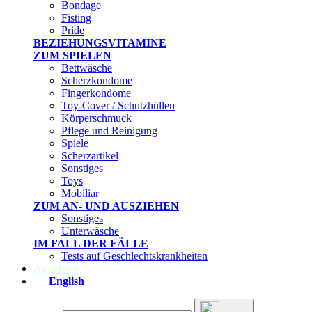
Bondage
Fisting
Pride
BEZIEHUNGSVITAMINE
ZUM SPIELEN
Bettwäsche
Scherzkondome
Fingerkondome
Toy-Cover / Schutzhüllen
Körperschmuck
Pflege und Reinigung
Spiele
Scherzartikel
Sonstiges
Toys
Mobiliar
ZUM AN- UND AUSZIEHEN
Sonstiges
Unterwäsche
IM FALL DER FÄLLE
Tests auf Geschlechtskrankheiten
Angebote
English