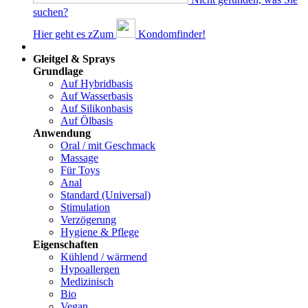
suchen?
Hier geht es z
Z
um
Kondomfinder!
Dams
Gleitgel & Sprays
Grundlage
Auf Hybridbasis
Auf Wasserbasis
Auf Silikonbasis
Auf Ölbasis
Anwendung
Oral / mit Geschmack
Massage
Für Toys
Anal
Standard (Universal)
Stimulation
Verzögerung
Hygiene & Pflege
Eigenschaften
Kühlend / wärmend
Hypoallergen
Medizinisch
Bio
Vegan