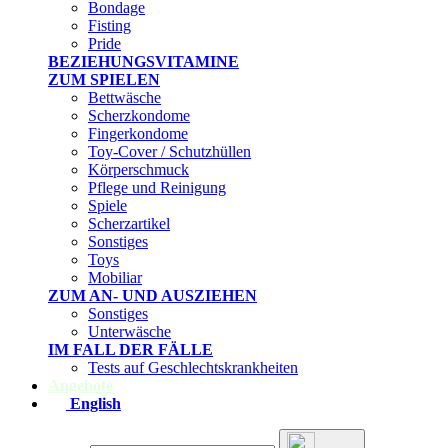
Bondage
Fisting
Pride
BEZIEHUNGSVITAMINE
ZUM SPIELEN
Bettwäsche
Scherzkondome
Fingerkondome
Toy-Cover / Schutzhüllen
Körperschmuck
Pflege und Reinigung
Spiele
Scherzartikel
Sonstiges
Toys
Mobiliar
ZUM AN- UND AUSZIEHEN
Sonstiges
Unterwäsche
IM FALL DER FÄLLE
Tests auf Geschlechtskrankheiten
Angebote
English