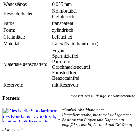
Wandstärke:
0,055 mm
Komfortabel
Besonderheiten:
Gefühlsecht
Farbe:
transparent
Form:
zylindrisch
Gleitmittel:
befeuchtet
Material:
Latex (Naturkautschuk)
Vegan
Spermizidfrei
Parfümfrei
Materialeigenschaften:
Geschmacksneutral
Farbstofffrei
Benzocainfrei
Reservoir:
mit Reservoir
*gesetzlich zulässige Maßabweichung
Formen:
*Symbol-Abbildung nach
Herstellerangabe, nicht maßstabsgerecht.
Position von Rippen und Noppen nur
*
ungefähr; Anzahl, Abstand und Größe ggf.
abweichend.