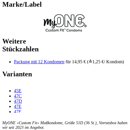
Marke/Label
Weitere
Stückzahlen
Packung mit 12 Kondomen
für 14,95 € (≙1,25 €/ Kondom)
Varianten
45E
47C
47D
47E
47F
49C
49D
MyONE «Custom Fit» Maßkondome, Größe 51D (36 St.), Vorratsbox haben
49E
wir seit 2023 im Angebot.