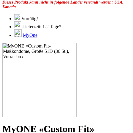
Dieses Produkt kann nicht in folgende Länder versandt werden: USA,
49F
Kanada
49G
51C
51E
Vorrätig!
51F
Lieferzeit: 1-2 Tage*
51G
51H
MyOne
53C
53D
53E
53F
53G
53H
55D
55E
55F
55G
55H
55J
57D
57E
57F
57G
57H
MyONE «Custom Fit»
57K