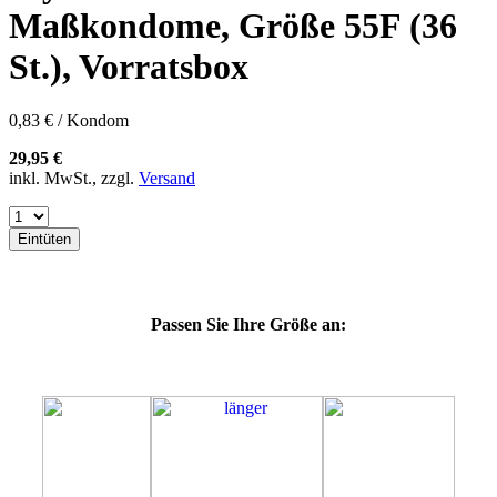
60E
Maßkondome, Größe 55F (36
60F
60G
St.), Vorratsbox
60H
60J
60K
0,83 € / Kondom
60L
64E
29,95 €
64F
inkl. MwSt., zzgl.
Versand
64G
64K
64L
Eintüten
64M
69G
69H
69J
Passen Sie Ihre Größe an:
69K
69L
69M