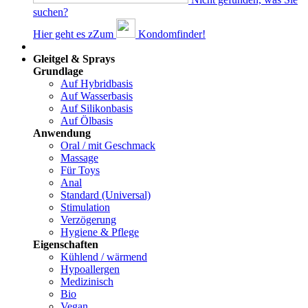
suchen?
Hier geht es z
Z
um
Kondomfinder!
Dams
Gleitgel & Sprays
Grundlage
Auf Hybridbasis
Auf Wasserbasis
Auf Silikonbasis
Auf Ölbasis
Anwendung
Oral / mit Geschmack
Massage
Für Toys
Anal
Standard (Universal)
Stimulation
Verzögerung
Hygiene & Pflege
Eigenschaften
Kühlend / wärmend
Hypoallergen
Medizinisch
Bio
Vegan