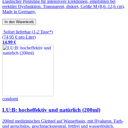
Elastischer Penisring für intensivere Erektionen, empfohlen bei
erektiler Dysfunktion. Transparent, diskret, Größe M (8,6–12,6 cm),
Made in Germany.
In den Warenkorb
Sofort lieferbar (
1-2 Tage*
)
(74,95 € pro Liter)
14
,
99
€
condomi
LU:B: hocheffektiv und natürlich (200ml)
200ml medizinisches Gleitgel auf Wasserbasis, mit Hyaluron. Farb-
und geruchslos, geschmacksneutral, fettfrei und wasserlöslich,