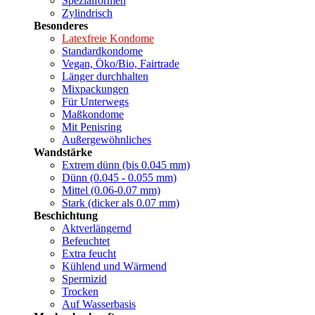
Spezialformen
Zylindrisch
Besonderes
Latexfreie Kondome
Standardkondome
Vegan, Öko/Bio, Fairtrade
Länger durchhalten
Mixpackungen
Für Unterwegs
Maßkondome
Mit Penisring
Außergewöhnliches
Wandstärke
Extrem dünn (bis 0.045 mm)
Dünn (0.045 - 0.055 mm)
Mittel (0.06-0.07 mm)
Stark (dicker als 0.07 mm)
Beschichtung
Aktverlängernd
Befeuchtet
Extra feucht
Kühlend und Wärmend
Spermizid
Trocken
Auf Wasserbasis