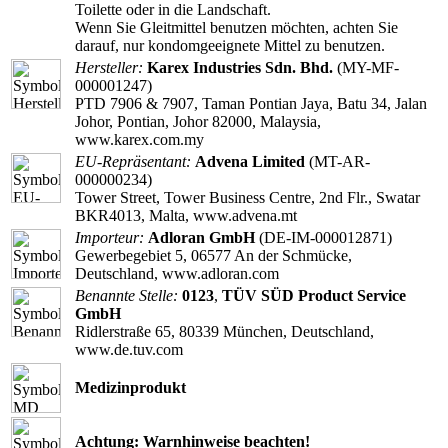
Toilette oder in die Landschaft.
Wenn Sie Gleitmittel benutzen möchten, achten Sie
darauf, nur kondomgeeignete Mittel zu benutzen.
Hersteller:
Karex Industries Sdn. Bhd.
(MY-MF-
000001247)
PTD 7906 & 7907, Taman Pontian Jaya, Batu 34, Jalan
Johor, Pontian, Johor 82000, Malaysia,
www.karex.com.my
EU-Repräsentant:
Advena Limited
(MT-AR-
000000234)
Tower Street, Tower Business Centre, 2nd Flr., Swatar
BKR4013, Malta, www.advena.mt
Importeur:
Adloran GmbH
(DE-IM-000012871)
Gewerbegebiet 5, 06577 An der Schmücke,
Deutschland, www.adloran.com
Benannte Stelle:
0123
,
TÜV SÜD Product Service
GmbH
Ridlerstraße 65, 80339 München, Deutschland,
www.de.tuv.com
Medizinprodukt
Achtung: Warnhinweise beachten!