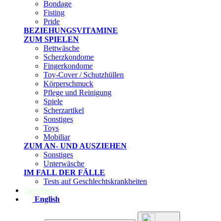
Bondage
Fisting
Pride
BEZIEHUNGSVITAMINE
ZUM SPIELEN
Bettwäsche
Scherzkondome
Fingerkondome
Toy-Cover / Schutzhüllen
Körperschmuck
Pflege und Reinigung
Spiele
Scherzartikel
Sonstiges
Toys
Mobiliar
ZUM AN- UND AUSZIEHEN
Sonstiges
Unterwäsche
IM FALL DER FÄLLE
Tests auf Geschlechtskrankheiten
Angebote
English