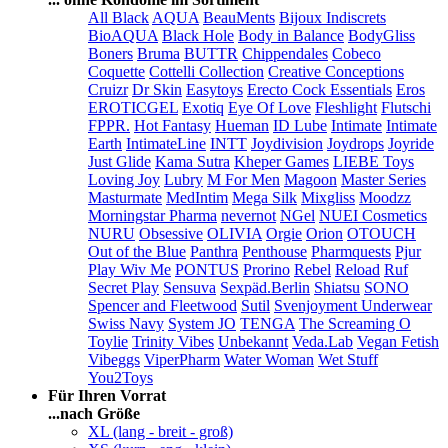
All Black
AQUA
BeauMents
Bijoux Indiscrets
BioAQUA
Black Hole
Body in Balance
BodyGliss
Boners
Bruma
BUTTR
Chippendales
Cobeco
Coquette
Cottelli Collection
Creative Conceptions
Cruizr
Dr Skin
Easytoys
Erecto Cock Essentials
Eros
EROTICGEL
Exotiq
Eye Of Love
Fleshlight
Flutschi
FPPR.
Hot Fantasy
Hueman
ID Lube
Intimate
Intimate
Earth
IntimateLine
INTT
Joydivision
Joydrops
Joyride
Just Glide
Kama Sutra
Kheper Games
LIEBE Toys
Loving Joy
Lubry
M For Men
Magoon
Master Series
Masturmate
MedIntim
Mega Silk
Mixgliss
Moodzz
Morningstar Pharma
nevernot
NGel
NUEI Cosmetics
NURU
Obsessive
OLIVIA
Orgie
Orion
OTOUCH
Out of the Blue
Panthra
Penthouse
Pharmquests
Pjur
Play Wiv Me
PONTUS
Prorino
Rebel
Reload
Ruf
Secret Play
Sensuva
Sexpäd.Berlin
Shiatsu
SONO
Spencer and Fleetwood
Sutil
Svenjoyment Underwear
Swiss Navy
System JO
TENGA
The Screaming O
Toylie
Trinity Vibes
Unbekannt
Veda.Lab
Vegan Fetish
Vibeggs
ViperPharm
Water Woman
Wet Stuff
You2Toys
Für Ihren Vorrat
...nach Größe
XL (lang - breit - groß)