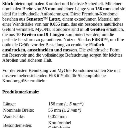
Stück
bieten optimalen Komfort und höchste Sicherheit. Mit einer
nominalen Breite von
55 mm
und einer Länge von
156 mm
sind sie
ideal für individuelle Anforderungen. Diese Premium-Kondome
bestehen aus
Sensatex™ Latex
, einem extradünnen Material mit
einer Wandstärke von nur
0,055 mm
, das ein besonders natürliches
Gefühl vermittelt. MyONE Kondome sind in
58 Größen
erhältlich,
die aus
10 Breiten und 9 Längen
kombiniert werden, um die
perfekte Passform zu garantieren. Nutzen Sie das
FitKit™
, um Ihre
optimale Größe vor der Bestellung zu ermitteln:
Einfach
ausdrucken, ausschneiden und messen
. Die zylindrische Form
mit Reservoir und die vollständige Befeuchtung sorgen für leichtes
Abrollen und sicheren Halt.
Vor der ersten Benutzung von MyOne-Kondomen sollten Sie mit
unserem nebenstehenden FitKit™ die für Sie empfohlene
Kondomgröße ermitteln.
Produktmerkmale:
Länge:
156 mm
(± 5 mm*)
Nominale Breite:
55 mm
(± 2 mm*)
Wandstärke:
0,055 mm
Komfortabel
Besonderheiten:
Gefühlsecht