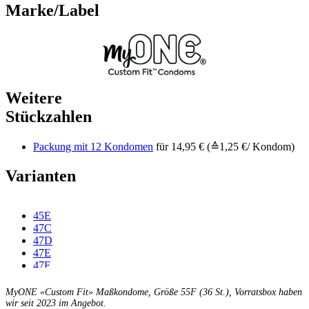
Marke/Label
Weitere
Stückzahlen
Packung mit 12 Kondomen
für 14,95 € (≙1,25 €/ Kondom)
Varianten
45E
47C
47D
47E
47F
49C
49D
MyONE «Custom Fit» Maßkondome, Größe 55F (36 St.), Vorratsbox haben
49E
wir seit 2023 im Angebot.