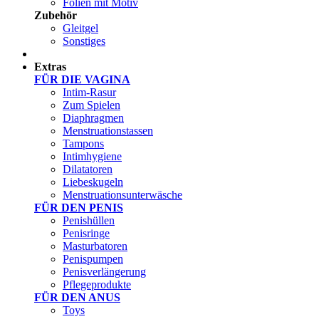
Folien mit Motiv
Zubehör
Gleitgel
Sonstiges
Test Sets
Extras
FÜR DIE VAGINA
Intim-Rasur
Zum Spielen
Diaphragmen
Menstruationstassen
Tampons
Intimhygiene
Dilatatoren
Liebeskugeln
Menstruationsunterwäsche
FÜR DEN PENIS
Penishüllen
Penisringe
Masturbatoren
Penispumpen
Penisverlängerung
Pflegeprodukte
FÜR DEN ANUS
Toys