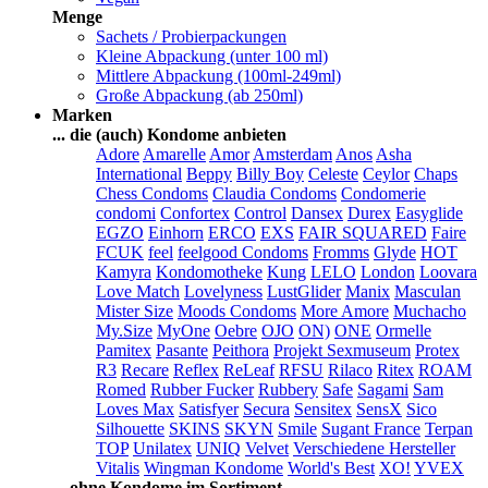
Menge
Sachets / Probierpackungen
Kleine Abpackung (unter 100 ml)
Mittlere Abpackung (100ml-249ml)
Große Abpackung (ab 250ml)
Marken
... die (auch) Kondome anbieten
Adore
Amarelle
Amor
Amsterdam
Anos
Asha
International
Beppy
Billy Boy
Celeste
Ceylor
Chaps
Chess Condoms
Claudia Condoms
Condomerie
condomi
Confortex
Control
Dansex
Durex
Easyglide
EGZO
Einhorn
ERCO
EXS
FAIR SQUARED
Faire
FCUK
feel
feelgood Condoms
Fromms
Glyde
HOT
Kamyra
Kondomotheke
Kung
LELO
London
Loovara
Love Match
Lovelyness
LustGlider
Manix
Masculan
Mister Size
Moods Condoms
More Amore
Muchacho
My.Size
MyOne
Oebre
OJO
ON)
ONE
Ormelle
Pamitex
Pasante
Peithora
Projekt Sexmuseum
Protex
R3
Recare
Reflex
ReLeaf
RFSU
Rilaco
Ritex
ROAM
Romed
Rubber Fucker
Rubbery
Safe
Sagami
Sam
Loves Max
Satisfyer
Secura
Sensitex
SensX
Sico
Silhouette
SKINS
SKYN
Smile
Sugant France
Terpan
TOP
Unilatex
UNIQ
Velvet
Verschiedene Hersteller
Vitalis
Wingman Kondome
World's Best
XO!
YVEX
... ohne Kondome im Sortiment