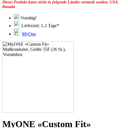
Dieses Produkt kann nicht in folgende Länder versandt werden: USA,
49F
Kanada
49G
51C
51D
Vorrätig!
51E
Lieferzeit: 1-2 Tage*
51F
51G
MyOne
51H
53C
53D
53E
53F
53G
53H
55D
55E
55G
55H
55J
57D
57E
57F
57G
57H
MyONE «Custom Fit»
57K