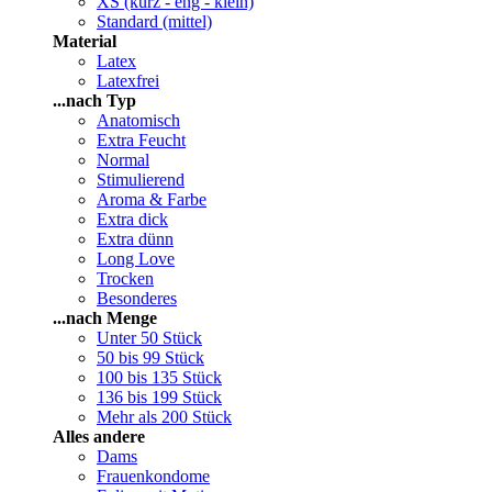
XS (kurz - eng - klein)
Standard (mittel)
Material
Latex
Latexfrei
...nach Typ
Anatomisch
Extra Feucht
Normal
Stimulierend
Aroma & Farbe
Extra dick
Extra dünn
Long Love
Trocken
Besonderes
...nach Menge
Unter 50 Stück
50 bis 99 Stück
100 bis 135 Stück
136 bis 199 Stück
Mehr als 200 Stück
Alles andere
Dams
Frauenkondome