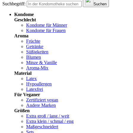
Suchbegriff:
Suchen
Kondome
Geschlecht
Kondome für Männer
Kondome für Frauen
Aroma
Früchte
Getränke
Süßigkeiten
Blumen
Minze & Vanille
Aroma-Mix
Material
Latex
Hypoallergen
Latexfrei
Für Veganer
Zertifiziert vegan
Andere Marken
Größen
Extra groß / lang / weit
Extra klein / schmal / eng
Maßgeschneidert
Sets