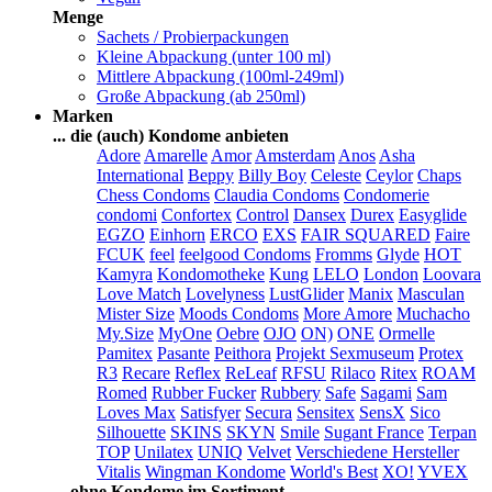
Menge
Sachets / Probierpackungen
Kleine Abpackung (unter 100 ml)
Mittlere Abpackung (100ml-249ml)
Große Abpackung (ab 250ml)
Marken
... die (auch) Kondome anbieten
Adore
Amarelle
Amor
Amsterdam
Anos
Asha
International
Beppy
Billy Boy
Celeste
Ceylor
Chaps
Chess Condoms
Claudia Condoms
Condomerie
condomi
Confortex
Control
Dansex
Durex
Easyglide
EGZO
Einhorn
ERCO
EXS
FAIR SQUARED
Faire
FCUK
feel
feelgood Condoms
Fromms
Glyde
HOT
Kamyra
Kondomotheke
Kung
LELO
London
Loovara
Love Match
Lovelyness
LustGlider
Manix
Masculan
Mister Size
Moods Condoms
More Amore
Muchacho
My.Size
MyOne
Oebre
OJO
ON)
ONE
Ormelle
Pamitex
Pasante
Peithora
Projekt Sexmuseum
Protex
R3
Recare
Reflex
ReLeaf
RFSU
Rilaco
Ritex
ROAM
Romed
Rubber Fucker
Rubbery
Safe
Sagami
Sam
Loves Max
Satisfyer
Secura
Sensitex
SensX
Sico
Silhouette
SKINS
SKYN
Smile
Sugant France
Terpan
TOP
Unilatex
UNIQ
Velvet
Verschiedene Hersteller
Vitalis
Wingman Kondome
World's Best
XO!
YVEX
... ohne Kondome im Sortiment