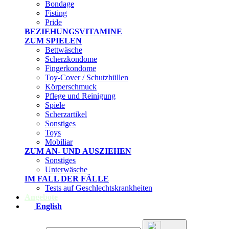
Bondage
Fisting
Pride
BEZIEHUNGSVITAMINE
ZUM SPIELEN
Bettwäsche
Scherzkondome
Fingerkondome
Toy-Cover / Schutzhüllen
Körperschmuck
Pflege und Reinigung
Spiele
Scherzartikel
Sonstiges
Toys
Mobiliar
ZUM AN- UND AUSZIEHEN
Sonstiges
Unterwäsche
IM FALL DER FÄLLE
Tests auf Geschlechtskrankheiten
Angebote
English