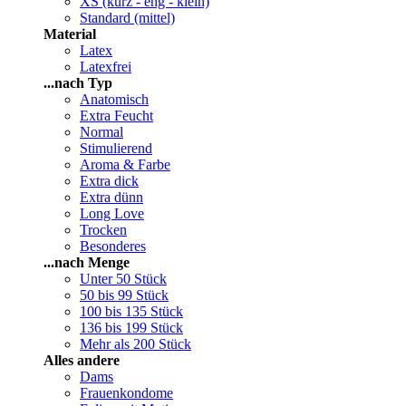
XS (kurz - eng - klein)
Standard (mittel)
Material
Latex
Latexfrei
...nach Typ
Anatomisch
Extra Feucht
Normal
Stimulierend
Aroma & Farbe
Extra dick
Extra dünn
Long Love
Trocken
Besonderes
...nach Menge
Unter 50 Stück
50 bis 99 Stück
100 bis 135 Stück
136 bis 199 Stück
Mehr als 200 Stück
Alles andere
Dams
Frauenkondome