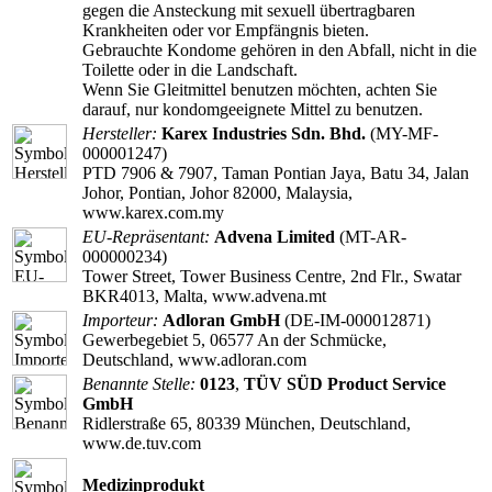
gegen die Ansteckung mit sexuell übertragbaren
Krankheiten oder vor Empfängnis bieten.
Gebrauchte Kondome gehören in den Abfall, nicht in die
Toilette oder in die Landschaft.
Wenn Sie Gleitmittel benutzen möchten, achten Sie
darauf, nur kondomgeeignete Mittel zu benutzen.
Hersteller:
Karex Industries Sdn. Bhd.
(MY-MF-
000001247)
PTD 7906 & 7907, Taman Pontian Jaya, Batu 34, Jalan
Johor, Pontian, Johor 82000, Malaysia,
www.karex.com.my
EU-Repräsentant:
Advena Limited
(MT-AR-
000000234)
Tower Street, Tower Business Centre, 2nd Flr., Swatar
BKR4013, Malta, www.advena.mt
Importeur:
Adloran GmbH
(DE-IM-000012871)
Gewerbegebiet 5, 06577 An der Schmücke,
Deutschland, www.adloran.com
Benannte Stelle:
0123
,
TÜV SÜD Product Service
GmbH
Ridlerstraße 65, 80339 München, Deutschland,
www.de.tuv.com
Medizinprodukt