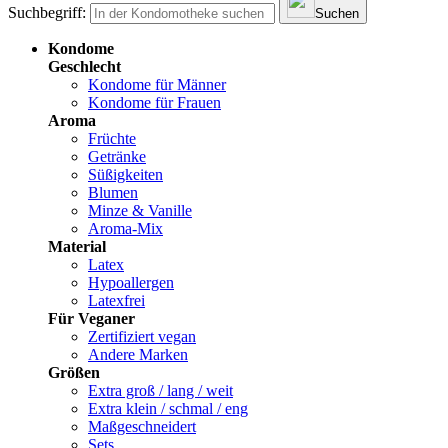
Suchbegriff:
Suchen
Kondome
Geschlecht
Kondome für Männer
Kondome für Frauen
Aroma
Früchte
Getränke
Süßigkeiten
Blumen
Minze & Vanille
Aroma-Mix
Material
Latex
Hypoallergen
Latexfrei
Für Veganer
Zertifiziert vegan
Andere Marken
Größen
Extra groß / lang / weit
Extra klein / schmal / eng
Maßgeschneidert
Sets