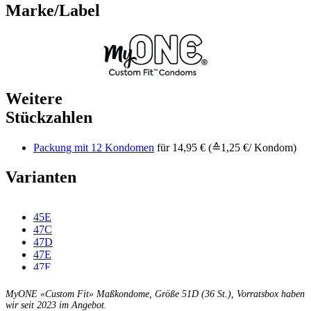
Marke/Label
Weitere
Stückzahlen
Packung mit 12 Kondomen
für 14,95 € (≙1,25 €/ Kondom)
Varianten
45E
47C
47D
47E
47F
49C
49D
MyONE «Custom Fit» Maßkondome, Größe 51D (36 St.), Vorratsbox haben
49E
wir seit 2023 im Angebot.