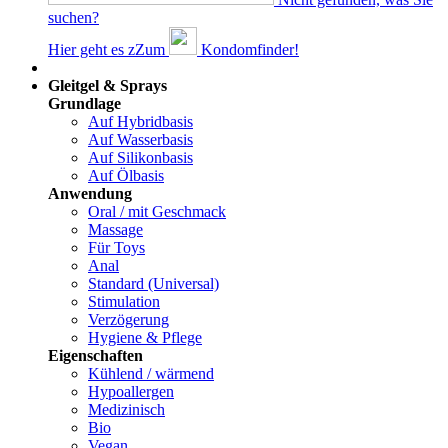
suchen?
Hier geht es z
Z
um
Kondomfinder!
Dams
Gleitgel & Sprays
Grundlage
Auf Hybridbasis
Auf Wasserbasis
Auf Silikonbasis
Auf Ölbasis
Anwendung
Oral / mit Geschmack
Massage
Für Toys
Anal
Standard (Universal)
Stimulation
Verzögerung
Hygiene & Pflege
Eigenschaften
Kühlend / wärmend
Hypoallergen
Medizinisch
Bio
Vegan