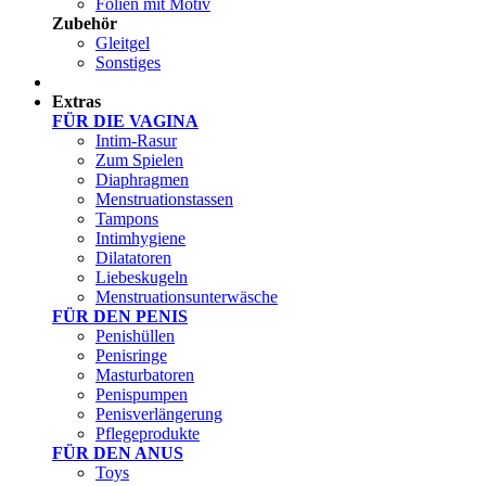
Folien mit Motiv
Zubehör
Gleitgel
Sonstiges
Test Sets
Extras
FÜR DIE VAGINA
Intim-Rasur
Zum Spielen
Diaphragmen
Menstruationstassen
Tampons
Intimhygiene
Dilatatoren
Liebeskugeln
Menstruationsunterwäsche
FÜR DEN PENIS
Penishüllen
Penisringe
Masturbatoren
Penispumpen
Penisverlängerung
Pflegeprodukte
FÜR DEN ANUS
Toys