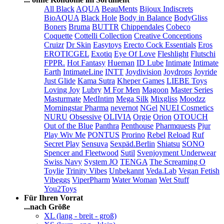
All Black
AQUA
BeauMents
Bijoux Indiscrets
BioAQUA
Black Hole
Body in Balance
BodyGliss
Boners
Bruma
BUTTR
Chippendales
Cobeco
Coquette
Cottelli Collection
Creative Conceptions
Cruizr
Dr Skin
Easytoys
Erecto Cock Essentials
Eros
EROTICGEL
Exotiq
Eye Of Love
Fleshlight
Flutschi
FPPR.
Hot Fantasy
Hueman
ID Lube
Intimate
Intimate
Earth
IntimateLine
INTT
Joydivision
Joydrops
Joyride
Just Glide
Kama Sutra
Kheper Games
LIEBE Toys
Loving Joy
Lubry
M For Men
Magoon
Master Series
Masturmate
MedIntim
Mega Silk
Mixgliss
Moodzz
Morningstar Pharma
nevernot
NGel
NUEI Cosmetics
NURU
Obsessive
OLIVIA
Orgie
Orion
OTOUCH
Out of the Blue
Panthra
Penthouse
Pharmquests
Pjur
Play Wiv Me
PONTUS
Prorino
Rebel
Reload
Ruf
Secret Play
Sensuva
Sexpäd.Berlin
Shiatsu
SONO
Spencer and Fleetwood
Sutil
Svenjoyment Underwear
Swiss Navy
System JO
TENGA
The Screaming O
Toylie
Trinity Vibes
Unbekannt
Veda.Lab
Vegan Fetish
Vibeggs
ViperPharm
Water Woman
Wet Stuff
You2Toys
Für Ihren Vorrat
...nach Größe
XL (lang - breit - groß)