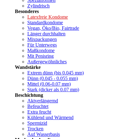
Spezialformen
Zylindrisch
Besonderes
Latexfreie Kondome
Standardkondome
Vegan, Öko/Bio, Fairtrade
Länger durchhalten
Mixpackungen
Für Unterwegs
Maßkondome
Mit Penisring
Außergewöhnliches
Wandstärke
Extrem dünn (bis 0.045 mm)
Dünn (0.045 - 0.055 mm)
Mittel (0.06-0.07 mm)
Stark (dicker als 0.07 mm)
Beschichtung
Aktverlängernd
Befeuchtet
Extra feucht
Kühlend und Wärmend
Spermizid
Trocken
Auf Wasserbasis