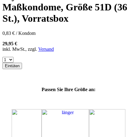
60E
Maßkondome, Größe 51D (36
60F
60G
St.), Vorratsbox
60H
60J
60K
0,83 € / Kondom
60L
64E
29,95 €
64F
inkl. MwSt., zzgl.
Versand
64G
64K
64L
Eintüten
64M
69G
69H
69J
Passen Sie Ihre Größe an:
69K
69L
69M