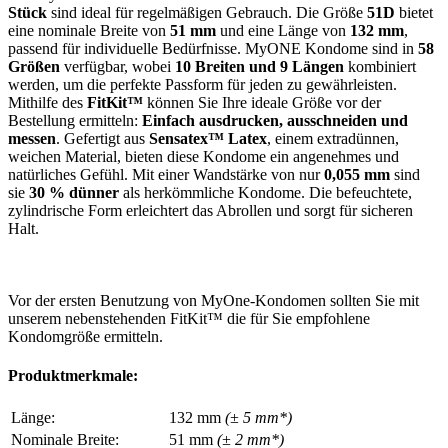
Stück
sind ideal für regelmäßigen Gebrauch. Die Größe
51D
bietet
eine nominale Breite von
51 mm
und eine Länge von
132 mm
,
passend für individuelle Bedürfnisse. MyONE Kondome sind in
58
Größen
verfügbar, wobei
10 Breiten und 9 Längen
kombiniert
werden, um die perfekte Passform für jeden zu gewährleisten.
Mithilfe des
FitKit™
können Sie Ihre ideale Größe vor der
Bestellung ermitteln:
Einfach ausdrucken, ausschneiden und
messen
. Gefertigt aus
Sensatex™ Latex
, einem extradünnen,
weichen Material, bieten diese Kondome ein angenehmes und
natürliches Gefühl. Mit einer Wandstärke von nur
0,055 mm
sind
sie
30 % dünner
als herkömmliche Kondome. Die befeuchtete,
zylindrische Form erleichtert das Abrollen und sorgt für sicheren
Halt.
Vor der ersten Benutzung von MyOne-Kondomen sollten Sie mit
unserem nebenstehenden FitKit™ die für Sie empfohlene
Kondomgröße ermitteln.
Produktmerkmale:
Länge:
132 mm
(± 5 mm*)
Nominale Breite:
51 mm
(± 2 mm*)