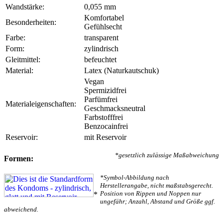
Wandstärke:
0,055 mm
Komfortabel
Besonderheiten:
Gefühlsecht
Farbe:
transparent
Form:
zylindrisch
Gleitmittel:
befeuchtet
Material:
Latex (Naturkautschuk)
Vegan
Spermizidfrei
Parfümfrei
Materialeigenschaften:
Geschmacksneutral
Farbstofffrei
Benzocainfrei
Reservoir:
mit Reservoir
*gesetzlich zulässige Maßabweichung
Formen:
*Symbol-Abbildung nach
Herstellerangabe, nicht maßstabsgerecht.
Position von Rippen und Noppen nur
*
ungefähr; Anzahl, Abstand und Größe ggf.
abweichend.