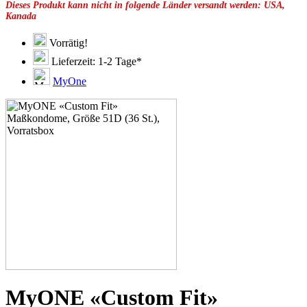
Dieses Produkt kann nicht in folgende Länder versandt werden: USA,
49F
Kanada
49G
51C
51E
Vorrätig!
51F
Lieferzeit: 1-2 Tage*
51G
51H
MyOne
53C
53D
53E
53F
53G
53H
55D
55E
55F
55G
55H
55J
57D
57E
57F
57G
57H
MyONE «Custom Fit»
57K