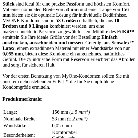
Stück
sind ideal für eine präzise Passform und höchsten Komfort.
Mit einer nominalen Breite von
53 mm
und einer Länge von
156
mm
bieten sie die optimale Lösung für individuelle Bedürfnisse.
MyONE Kondome sind in
58 Größen
erhältlich, die aus
10
Breiten und 9 Längen
kombiniert werden, um eine
maßgeschneiderte Passform zu gewährleisten. Mithilfe des
FitKit™
ermitteln Sie Ihre ideale Größe vor der Bestellung:
Einfach
ausdrucken, ausschneiden und messen
. Gefertigt aus
Sensatex™
Latex
, einem extradünnen Material mit einer Wandstärke von nur
0,055 mm
, bieten diese Kondome ein angenehmes, natürliches
Gefühl. Die zylindrische Form mit Reservoir erleichtert das Abrollen
und sorgt für sicheren Halt.
Vor der ersten Benutzung von MyOne-Kondomen sollten Sie mit
unserem nebenstehenden FitKit™ die für Sie empfohlene
Kondomgröße ermitteln.
Produktmerkmale:
Länge:
156 mm
(± 5 mm*)
Nominale Breite:
53 mm
(± 2 mm*)
Wandstärke:
0,055 mm
Komfortabel
Besonderheiten:
Gefühlsecht