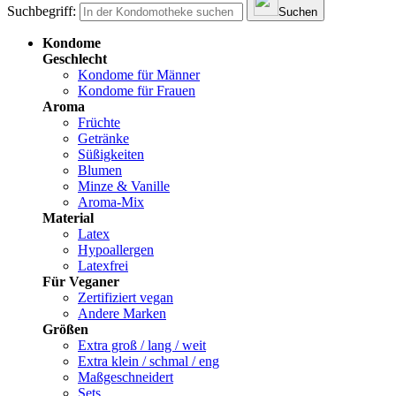
Suchbegriff:
Suchen
Kondome
Geschlecht
Kondome für Männer
Kondome für Frauen
Aroma
Früchte
Getränke
Süßigkeiten
Blumen
Minze & Vanille
Aroma-Mix
Material
Latex
Hypoallergen
Latexfrei
Für Veganer
Zertifiziert vegan
Andere Marken
Größen
Extra groß / lang / weit
Extra klein / schmal / eng
Maßgeschneidert
Sets