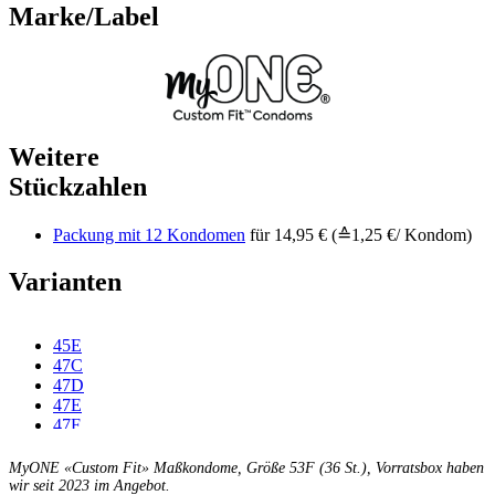
Marke/Label
Weitere
Stückzahlen
Packung mit 12 Kondomen
für 14,95 € (≙1,25 €/ Kondom)
Varianten
45E
47C
47D
47E
47F
49C
49D
MyONE «Custom Fit» Maßkondome, Größe 53F (36 St.), Vorratsbox haben
49E
wir seit 2023 im Angebot.