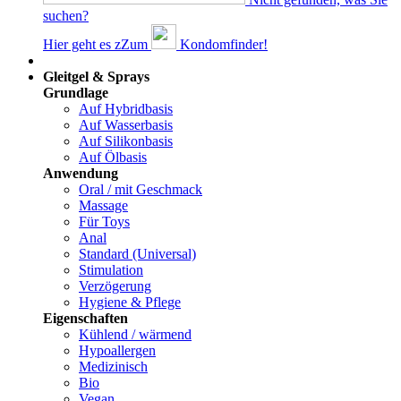
suchen?
Hier geht es z
Z
um
Kondomfinder!
Dams
Gleitgel & Sprays
Grundlage
Auf Hybridbasis
Auf Wasserbasis
Auf Silikonbasis
Auf Ölbasis
Anwendung
Oral / mit Geschmack
Massage
Für Toys
Anal
Standard (Universal)
Stimulation
Verzögerung
Hygiene & Pflege
Eigenschaften
Kühlend / wärmend
Hypoallergen
Medizinisch
Bio
Vegan