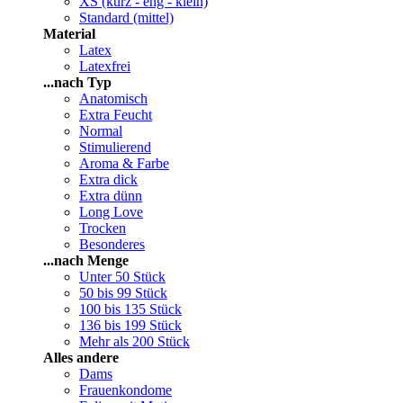
XS (kurz - eng - klein)
Standard (mittel)
Material
Latex
Latexfrei
...nach Typ
Anatomisch
Extra Feucht
Normal
Stimulierend
Aroma & Farbe
Extra dick
Extra dünn
Long Love
Trocken
Besonderes
...nach Menge
Unter 50 Stück
50 bis 99 Stück
100 bis 135 Stück
136 bis 199 Stück
Mehr als 200 Stück
Alles andere
Dams
Frauenkondome