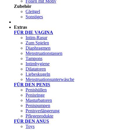
Folien mit Motiv
Zubehör
Gleitgel
Sonstiges
Test Sets
Extras
FÜR DIE VAGINA
Intim-Rasur
Zum Spielen
Diaphragmen
Menstruationstassen
Tampons
Intimhygiene
Dilatatoren
Liebeskugeln
Menstruationsunterwäsche
FÜR DEN PENIS
Penishüllen
Penisringe
Masturbatoren
Penispumpen
Penisverlängerung
Pflegeprodukte
FÜR DEN ANUS
Toys