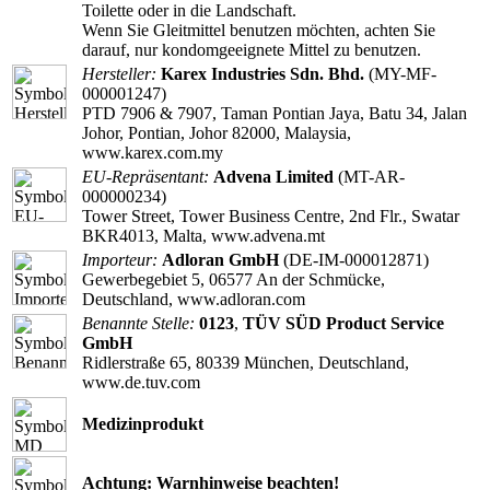
Toilette oder in die Landschaft.
Wenn Sie Gleitmittel benutzen möchten, achten Sie
darauf, nur kondomgeeignete Mittel zu benutzen.
Hersteller:
Karex Industries Sdn. Bhd.
(MY-MF-
000001247)
PTD 7906 & 7907, Taman Pontian Jaya, Batu 34, Jalan
Johor, Pontian, Johor 82000, Malaysia,
www.karex.com.my
EU-Repräsentant:
Advena Limited
(MT-AR-
000000234)
Tower Street, Tower Business Centre, 2nd Flr., Swatar
BKR4013, Malta, www.advena.mt
Importeur:
Adloran GmbH
(DE-IM-000012871)
Gewerbegebiet 5, 06577 An der Schmücke,
Deutschland, www.adloran.com
Benannte Stelle:
0123
,
TÜV SÜD Product Service
GmbH
Ridlerstraße 65, 80339 München, Deutschland,
www.de.tuv.com
Medizinprodukt
Achtung: Warnhinweise beachten!