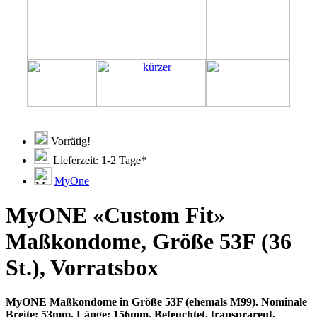
Vorrätig!
Lieferzeit: 1-2 Tage*
MyOne
MyONE «Custom Fit»
Maßkondome, Größe 53F (36
St.), Vorratsbox
MyONE Maßkondome in Größe 53F (ehemals M99). Nominale
Breite: 53mm, Länge: 156mm. Befeuchtet, transprarent,