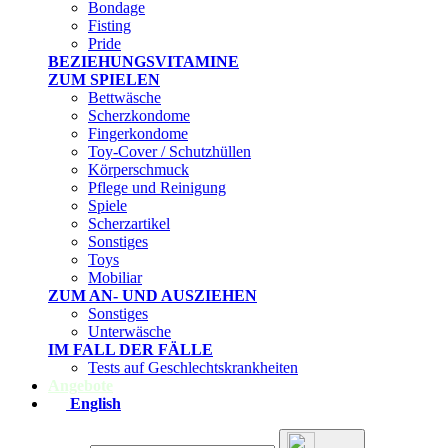
Bondage
Fisting
Pride
BEZIEHUNGSVITAMINE
ZUM SPIELEN
Bettwäsche
Scherzkondome
Fingerkondome
Toy-Cover / Schutzhüllen
Körperschmuck
Pflege und Reinigung
Spiele
Scherzartikel
Sonstiges
Toys
Mobiliar
ZUM AN- UND AUSZIEHEN
Sonstiges
Unterwäsche
IM FALL DER FÄLLE
Tests auf Geschlechtskrankheiten
Angebote
English