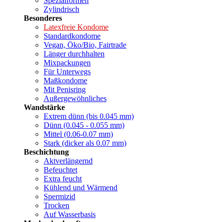
Spezialformen
Zylindrisch
Besonderes
Latexfreie Kondome
Standardkondome
Vegan, Öko/Bio, Fairtrade
Länger durchhalten
Mixpackungen
Für Unterwegs
Maßkondome
Mit Penisring
Außergewöhnliches
Wandstärke
Extrem dünn (bis 0.045 mm)
Dünn (0.045 - 0.055 mm)
Mittel (0.06-0.07 mm)
Stark (dicker als 0.07 mm)
Beschichtung
Aktverlängernd
Befeuchtet
Extra feucht
Kühlend und Wärmend
Spermizid
Trocken
Auf Wasserbasis