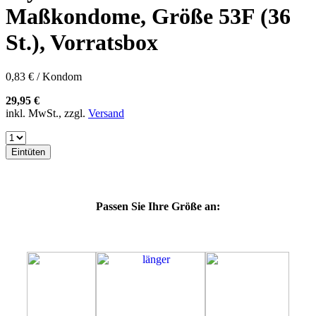
60E
Maßkondome, Größe 53F (36
60F
60G
St.), Vorratsbox
60H
60J
60K
0,83 € / Kondom
60L
64E
29,95 €
64F
inkl. MwSt., zzgl.
Versand
64G
64K
64L
Eintüten
64M
69G
69H
69J
Passen Sie Ihre Größe an:
69K
69L
69M