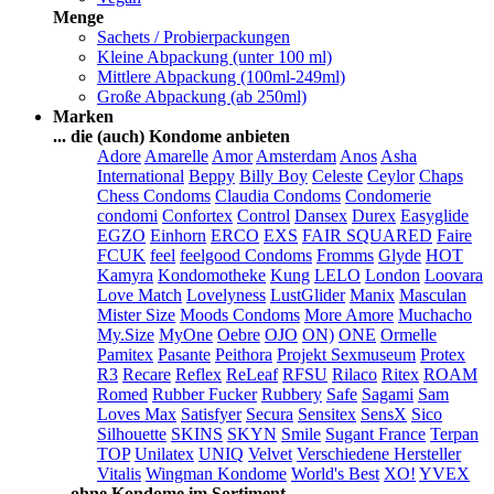
Menge
Sachets / Probierpackungen
Kleine Abpackung (unter 100 ml)
Mittlere Abpackung (100ml-249ml)
Große Abpackung (ab 250ml)
Marken
... die (auch) Kondome anbieten
Adore
Amarelle
Amor
Amsterdam
Anos
Asha
International
Beppy
Billy Boy
Celeste
Ceylor
Chaps
Chess Condoms
Claudia Condoms
Condomerie
condomi
Confortex
Control
Dansex
Durex
Easyglide
EGZO
Einhorn
ERCO
EXS
FAIR SQUARED
Faire
FCUK
feel
feelgood Condoms
Fromms
Glyde
HOT
Kamyra
Kondomotheke
Kung
LELO
London
Loovara
Love Match
Lovelyness
LustGlider
Manix
Masculan
Mister Size
Moods Condoms
More Amore
Muchacho
My.Size
MyOne
Oebre
OJO
ON)
ONE
Ormelle
Pamitex
Pasante
Peithora
Projekt Sexmuseum
Protex
R3
Recare
Reflex
ReLeaf
RFSU
Rilaco
Ritex
ROAM
Romed
Rubber Fucker
Rubbery
Safe
Sagami
Sam
Loves Max
Satisfyer
Secura
Sensitex
SensX
Sico
Silhouette
SKINS
SKYN
Smile
Sugant France
Terpan
TOP
Unilatex
UNIQ
Velvet
Verschiedene Hersteller
Vitalis
Wingman Kondome
World's Best
XO!
YVEX
... ohne Kondome im Sortiment