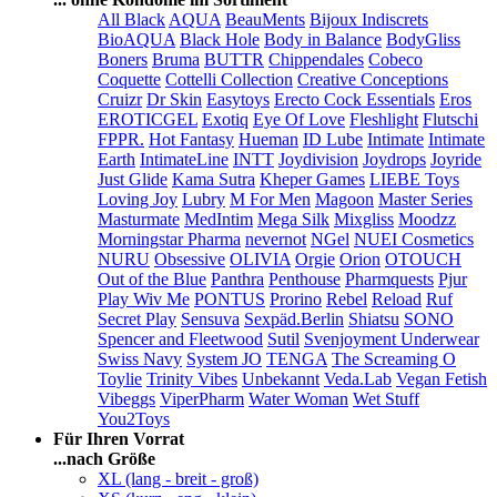
All Black
AQUA
BeauMents
Bijoux Indiscrets
BioAQUA
Black Hole
Body in Balance
BodyGliss
Boners
Bruma
BUTTR
Chippendales
Cobeco
Coquette
Cottelli Collection
Creative Conceptions
Cruizr
Dr Skin
Easytoys
Erecto Cock Essentials
Eros
EROTICGEL
Exotiq
Eye Of Love
Fleshlight
Flutschi
FPPR.
Hot Fantasy
Hueman
ID Lube
Intimate
Intimate
Earth
IntimateLine
INTT
Joydivision
Joydrops
Joyride
Just Glide
Kama Sutra
Kheper Games
LIEBE Toys
Loving Joy
Lubry
M For Men
Magoon
Master Series
Masturmate
MedIntim
Mega Silk
Mixgliss
Moodzz
Morningstar Pharma
nevernot
NGel
NUEI Cosmetics
NURU
Obsessive
OLIVIA
Orgie
Orion
OTOUCH
Out of the Blue
Panthra
Penthouse
Pharmquests
Pjur
Play Wiv Me
PONTUS
Prorino
Rebel
Reload
Ruf
Secret Play
Sensuva
Sexpäd.Berlin
Shiatsu
SONO
Spencer and Fleetwood
Sutil
Svenjoyment Underwear
Swiss Navy
System JO
TENGA
The Screaming O
Toylie
Trinity Vibes
Unbekannt
Veda.Lab
Vegan Fetish
Vibeggs
ViperPharm
Water Woman
Wet Stuff
You2Toys
Für Ihren Vorrat
...nach Größe
XL (lang - breit - groß)