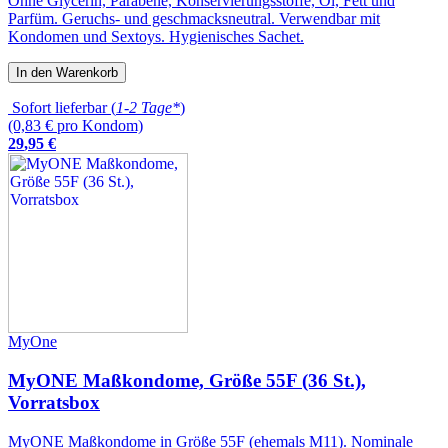
Ohne Glycerin, Parabene, Konservierungsstoffe, Öl, Fett und
Parfüm. Geruchs- und geschmacksneutral. Verwendbar mit
Kondomen und Sextoys. Hygienisches Sachet.
In den Warenkorb
Sofort lieferbar (
1-2 Tage*
)
(0,83 € pro Kondom)
29
,
95
€
MyOne
MyONE Maßkondome, Größe 55F (36 St.),
Vorratsbox
MyONE Maßkondome in Größe 55F (ehemals M11). Nominale