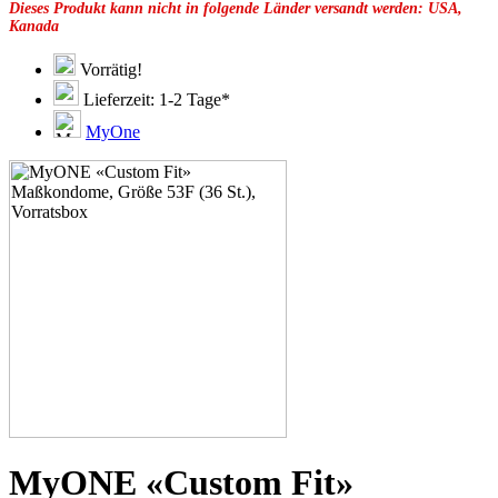
Dieses Produkt kann nicht in folgende Länder versandt werden: USA,
49F
Kanada
49G
51C
51D
Vorrätig!
51E
Lieferzeit: 1-2 Tage*
51F
51G
MyOne
51H
53C
53D
53E
53G
53H
55D
55E
55F
55G
55H
55J
57D
57E
57F
57G
57H
MyONE «Custom Fit»
57K