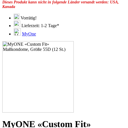
Dieses Produkt kann nicht in folgende Länder versandt werden: USA,
49E
Kanada
49F
49G
51C
Vorrätig!
51D
Lieferzeit: 1-2 Tage*
51E
51F
MyOne
51G
51H
53C
53D
53E
53F
53G
53H
55E
55F
55G
55H
55J
57D
57E
57F
57G
MyONE «Custom Fit»
57H