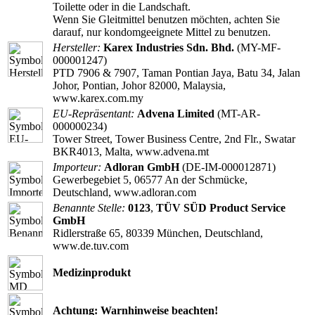
Toilette oder in die Landschaft.
Wenn Sie Gleitmittel benutzen möchten, achten Sie
darauf, nur kondomgeeignete Mittel zu benutzen.
Hersteller:
Karex Industries Sdn. Bhd.
(MY-MF-
000001247)
PTD 7906 & 7907, Taman Pontian Jaya, Batu 34, Jalan
Johor, Pontian, Johor 82000, Malaysia,
www.karex.com.my
EU-Repräsentant:
Advena Limited
(MT-AR-
000000234)
Tower Street, Tower Business Centre, 2nd Flr., Swatar
BKR4013, Malta, www.advena.mt
Importeur:
Adloran GmbH
(DE-IM-000012871)
Gewerbegebiet 5, 06577 An der Schmücke,
Deutschland, www.adloran.com
Benannte Stelle:
0123
,
TÜV SÜD Product Service
GmbH
Ridlerstraße 65, 80339 München, Deutschland,
www.de.tuv.com
Medizinprodukt
Achtung: Warnhinweise beachten!