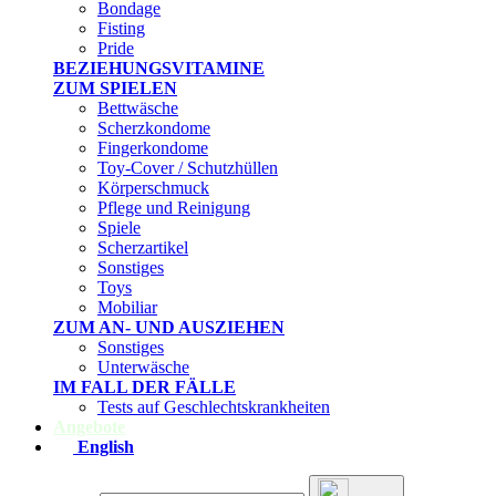
Bondage
Fisting
Pride
BEZIEHUNGSVITAMINE
ZUM SPIELEN
Bettwäsche
Scherzkondome
Fingerkondome
Toy-Cover / Schutzhüllen
Körperschmuck
Pflege und Reinigung
Spiele
Scherzartikel
Sonstiges
Toys
Mobiliar
ZUM AN- UND AUSZIEHEN
Sonstiges
Unterwäsche
IM FALL DER FÄLLE
Tests auf Geschlechtskrankheiten
Angebote
English