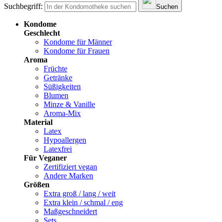
Suchbegriff:
Suchen
Kondome
Geschlecht
Kondome für Männer
Kondome für Frauen
Aroma
Früchte
Getränke
Süßigkeiten
Blumen
Minze & Vanille
Aroma-Mix
Material
Latex
Hypoallergen
Latexfrei
Für Veganer
Zertifiziert vegan
Andere Marken
Größen
Extra groß / lang / weit
Extra klein / schmal / eng
Maßgeschneidert
Sets