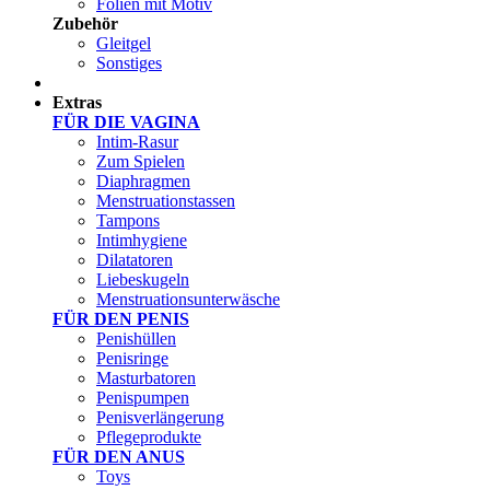
Folien mit Motiv
Zubehör
Gleitgel
Sonstiges
Test Sets
Extras
FÜR DIE VAGINA
Intim-Rasur
Zum Spielen
Diaphragmen
Menstruationstassen
Tampons
Intimhygiene
Dilatatoren
Liebeskugeln
Menstruationsunterwäsche
FÜR DEN PENIS
Penishüllen
Penisringe
Masturbatoren
Penispumpen
Penisverlängerung
Pflegeprodukte
FÜR DEN ANUS
Toys