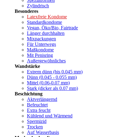
Spezialformen
Zylindrisch
Besonderes
Latexfreie Kondome
Standardkondome
Vegan, Öko/Bio, Fairtrade
Länger durchhalten
Mixpackungen
Für Unterwegs
Maßkondome
Mit Penisring
Außergewöhnliches
Wandstärke
Extrem dünn (bis 0.045 mm)
Dünn (0.045 - 0.055 mm)
Mittel (0.06-0.07 mm)
Stark (dicker als 0.07 mm)
Beschichtung
Aktverlängernd
Befeuchtet
Extra feucht
Kühlend und Wärmend
Spermizid
Trocken
Auf Wasserbasis