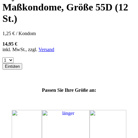
57K
Maßkondome, Größe 55D (12
60E
60F
St.)
60G
60H
60J
1,25 € / Kondom
60K
60L
14,95 €
64E
inkl. MwSt., zzgl.
Versand
64F
64G
64K
Eintüten
64L
64M
69H
69J
Passen Sie Ihre Größe an:
69K
69L
69M