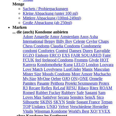
Menge
Sachets / Probierpackungen
Kleine Abpackung (unter 100 ml)
Mittlere Abpackung (100ml-249ml)
Große Abpackung (ab 250ml)
Marken
... die (auch) Kondome anbieten
Adore
Amarelle
Amor
Amsterdam
Anos
Asha
International
Beppy
Billy Boy
Celeste
Ceylor
Chaps
Chess Condoms
Claudia Condoms
Condomerie
condomi
Confortex
Control
Dansex
Durex
Easyglide
EGZO
Einhorn
ERCO
EXS
FAIR SQUARED
Faire
FCUK
feel
feelgood Condoms
Fromms
Glyde
HOT
Kamyra
Kondomotheke
Kung
LELO
London
Loovara
Love Match
Lovelyness
LustGlider
Manix
Masculan
Mister Size
Moods Condoms
More Amore
Muchacho
My.Size
MyOne
Oebre
OJO
ON)
ONE
Ormelle
Pamitex
Pasante
Peithora
Projekt Sexmuseum
Protex
R3
Recare
Reflex
ReLeaf
RFSU
Rilaco
Ritex
ROAM
Romed
Rubber Fucker
Rubbery
Safe
Sagami
Sam
Loves Max
Satisfyer
Secura
Sensitex
SensX
Sico
Silhouette
SKINS
SKYN
Smile
Sugant France
Terpan
TOP
Unilatex
UNIQ
Velvet
Verschiedene Hersteller
Vitalis
Wingman Kondome
World's Best
XO!
YVEX
... ohne Kondome im Sortiment