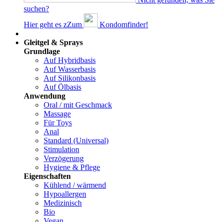
suchen?
Hier geht es z
Z
um
Kondomfinder!
Dams
Gleitgel & Sprays
Grundlage
Auf Hybridbasis
Auf Wasserbasis
Auf Silikonbasis
Auf Ölbasis
Anwendung
Oral / mit Geschmack
Massage
Für Toys
Anal
Standard (Universal)
Stimulation
Verzögerung
Hygiene & Pflege
Eigenschaften
Kühlend / wärmend
Hypoallergen
Medizinisch
Bio
Vegan