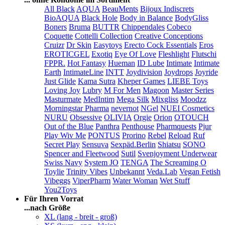
All Black
AQUA
BeauMents
Bijoux Indiscrets
BioAQUA
Black Hole
Body in Balance
BodyGliss
Boners
Bruma
BUTTR
Chippendales
Cobeco
Coquette
Cottelli Collection
Creative Conceptions
Cruizr
Dr Skin
Easytoys
Erecto Cock Essentials
Eros
EROTICGEL
Exotiq
Eye Of Love
Fleshlight
Flutschi
FPPR.
Hot Fantasy
Hueman
ID Lube
Intimate
Intimate
Earth
IntimateLine
INTT
Joydivision
Joydrops
Joyride
Just Glide
Kama Sutra
Kheper Games
LIEBE Toys
Loving Joy
Lubry
M For Men
Magoon
Master Series
Masturmate
MedIntim
Mega Silk
Mixgliss
Moodzz
Morningstar Pharma
nevernot
NGel
NUEI Cosmetics
NURU
Obsessive
OLIVIA
Orgie
Orion
OTOUCH
Out of the Blue
Panthra
Penthouse
Pharmquests
Pjur
Play Wiv Me
PONTUS
Prorino
Rebel
Reload
Ruf
Secret Play
Sensuva
Sexpäd.Berlin
Shiatsu
SONO
Spencer and Fleetwood
Sutil
Svenjoyment Underwear
Swiss Navy
System JO
TENGA
The Screaming O
Toylie
Trinity Vibes
Unbekannt
Veda.Lab
Vegan Fetish
Vibeggs
ViperPharm
Water Woman
Wet Stuff
You2Toys
Für Ihren Vorrat
...nach Größe
XL (lang - breit - groß)