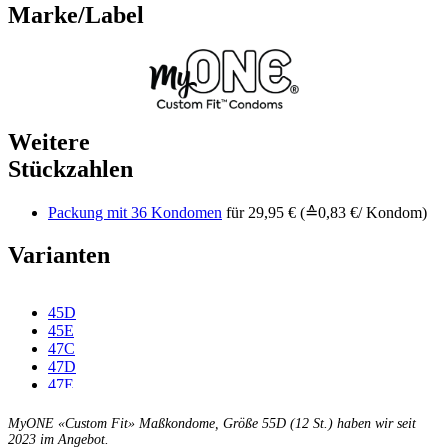
Marke/Label
Weitere
Stückzahlen
Packung mit 36 Kondomen
für 29,95 € (≙0,83 €/ Kondom)
Varianten
45D
45E
47C
47D
47E
47F
49C
MyONE «Custom Fit» Maßkondome, Größe 55D (12 St.) haben wir seit
49D
2023 im Angebot.