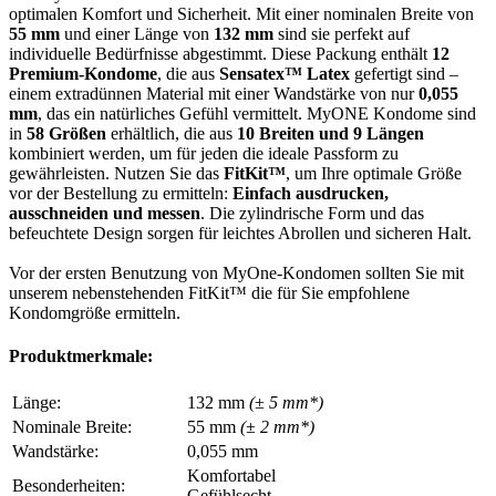
optimalen Komfort und Sicherheit. Mit einer nominalen Breite von
55 mm
und einer Länge von
132 mm
sind sie perfekt auf
individuelle Bedürfnisse abgestimmt. Diese Packung enthält
12
Premium-Kondome
, die aus
Sensatex™ Latex
gefertigt sind –
einem extradünnen Material mit einer Wandstärke von nur
0,055
mm
, das ein natürliches Gefühl vermittelt. MyONE Kondome sind
in
58 Größen
erhältlich, die aus
10 Breiten und 9 Längen
kombiniert werden, um für jeden die ideale Passform zu
gewährleisten. Nutzen Sie das
FitKit™
, um Ihre optimale Größe
vor der Bestellung zu ermitteln:
Einfach ausdrucken,
ausschneiden und messen
. Die zylindrische Form und das
befeuchtete Design sorgen für leichtes Abrollen und sicheren Halt.
Vor der ersten Benutzung von MyOne-Kondomen sollten Sie mit
unserem nebenstehenden FitKit™ die für Sie empfohlene
Kondomgröße ermitteln.
Produktmerkmale:
Länge:
132 mm
(± 5 mm*)
Nominale Breite:
55 mm
(± 2 mm*)
Wandstärke:
0,055 mm
Komfortabel
Besonderheiten:
Gefühlsecht