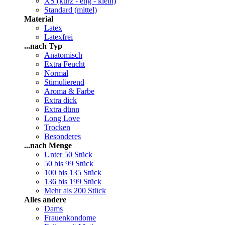
XS (kurz - eng - klein)
Standard (mittel)
Material
Latex
Latexfrei
...nach Typ
Anatomisch
Extra Feucht
Normal
Stimulierend
Aroma & Farbe
Extra dick
Extra dünn
Long Love
Trocken
Besonderes
...nach Menge
Unter 50 Stück
50 bis 99 Stück
100 bis 135 Stück
136 bis 199 Stück
Mehr als 200 Stück
Alles andere
Dams
Frauenkondome