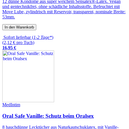
12 dünne Kondome aus super weichem Sensatex®-Latex. Vegan
und gentechnikfrei, ohne schädliche Inhaltsstoffe. Befeuchtet mit
Move Lube, zylindrisch mit Reservoir, transparent, nominale Breite:
53mm.
In den Warenkorb
Sofort lieferbar (
1-2 Tage*
)
(2,12 € pro Tuch)
16
,
95
€
MedIntim
Oral Safe Vanille: Schutz beim Oralsex
8 hauchdünne Lecktücher aus Naturkautschuklatex, mit Vanille-