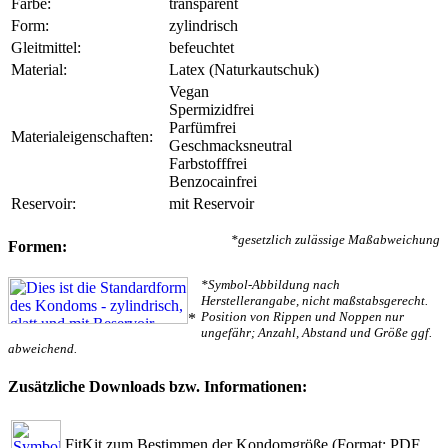
Farbe:
transparent
Form:
zylindrisch
Gleitmittel:
befeuchtet
Material:
Latex (Naturkautschuk)
Vegan
Spermizidfrei
Parfümfrei
Materialeigenschaften:
Geschmacksneutral
Farbstofffrei
Benzocainfrei
Reservoir:
mit Reservoir
*gesetzlich zulässige Maßabweichung
Formen:
*Symbol-Abbildung nach
Herstellerangabe, nicht maßstabsgerecht.
Position von Rippen und Noppen nur
*
ungefähr; Anzahl, Abstand und Größe ggf.
abweichend.
Zusätzliche Downloads bzw. Informationen:
FitKit zum Bestimmen der Kondomgröße
(Format: PDF,