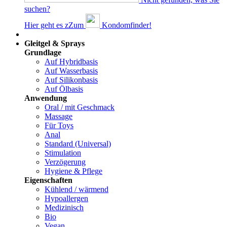
suchen?
Hier geht es z
Z
um
Kondomfinder!
Dams
Gleitgel & Sprays
Grundlage
Auf Hybridbasis
Auf Wasserbasis
Auf Silikonbasis
Auf Ölbasis
Anwendung
Oral / mit Geschmack
Massage
Für Toys
Anal
Standard (Universal)
Stimulation
Verzögerung
Hygiene & Pflege
Eigenschaften
Kühlend / wärmend
Hypoallergen
Medizinisch
Bio
Vegan