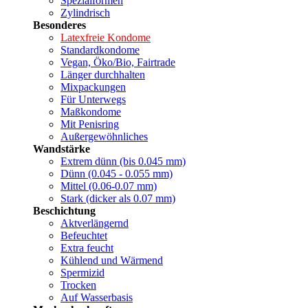
Spezialformen
Zylindrisch
Besonderes
Latexfreie Kondome
Standardkondome
Vegan, Öko/Bio, Fairtrade
Länger durchhalten
Mixpackungen
Für Unterwegs
Maßkondome
Mit Penisring
Außergewöhnliches
Wandstärke
Extrem dünn (bis 0.045 mm)
Dünn (0.045 - 0.055 mm)
Mittel (0.06-0.07 mm)
Stark (dicker als 0.07 mm)
Beschichtung
Aktverlängernd
Befeuchtet
Extra feucht
Kühlend und Wärmend
Spermizid
Trocken
Auf Wasserbasis