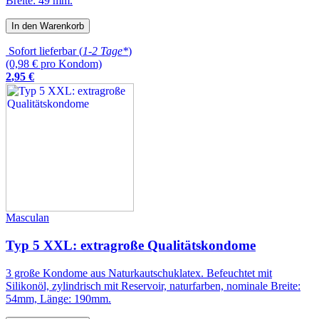
Breite: 49 mm.
In den Warenkorb
Sofort lieferbar (
1-2 Tage*
)
(0,98 € pro Kondom)
2
,
95
€
Masculan
Typ 5 XXL: extragroße Qualitätskondome
3 große Kondome aus Naturkautschuklatex. Befeuchtet mit
Silikonöl, zylindrisch mit Reservoir, naturfarben, nominale Breite:
54mm, Länge: 190mm.