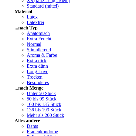
XS (kurz - eng - klein)
Standard (mittel)
Material
Latex
Latexfrei
...nach Typ
Anatomisch
Extra Feucht
Normal
Stimulierend
Aroma & Farbe
Extra dick
Extra dünn
Long Love
Trocken
Besonderes
...nach Menge
Unter 50 Stück
50 bis 99 Stück
100 bis 135 Stück
136 bis 199 Stück
Mehr als 200 Stück
Alles andere
Dams
Frauenkondome