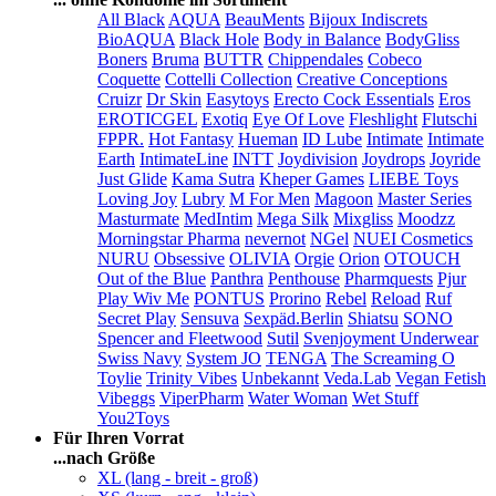
All Black
AQUA
BeauMents
Bijoux Indiscrets
BioAQUA
Black Hole
Body in Balance
BodyGliss
Boners
Bruma
BUTTR
Chippendales
Cobeco
Coquette
Cottelli Collection
Creative Conceptions
Cruizr
Dr Skin
Easytoys
Erecto Cock Essentials
Eros
EROTICGEL
Exotiq
Eye Of Love
Fleshlight
Flutschi
FPPR.
Hot Fantasy
Hueman
ID Lube
Intimate
Intimate
Earth
IntimateLine
INTT
Joydivision
Joydrops
Joyride
Just Glide
Kama Sutra
Kheper Games
LIEBE Toys
Loving Joy
Lubry
M For Men
Magoon
Master Series
Masturmate
MedIntim
Mega Silk
Mixgliss
Moodzz
Morningstar Pharma
nevernot
NGel
NUEI Cosmetics
NURU
Obsessive
OLIVIA
Orgie
Orion
OTOUCH
Out of the Blue
Panthra
Penthouse
Pharmquests
Pjur
Play Wiv Me
PONTUS
Prorino
Rebel
Reload
Ruf
Secret Play
Sensuva
Sexpäd.Berlin
Shiatsu
SONO
Spencer and Fleetwood
Sutil
Svenjoyment Underwear
Swiss Navy
System JO
TENGA
The Screaming O
Toylie
Trinity Vibes
Unbekannt
Veda.Lab
Vegan Fetish
Vibeggs
ViperPharm
Water Woman
Wet Stuff
You2Toys
Für Ihren Vorrat
...nach Größe
XL (lang - breit - groß)