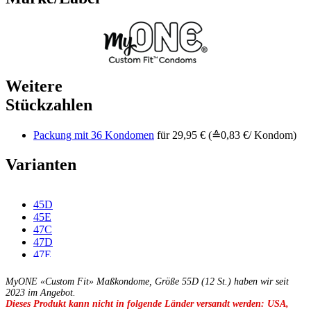
Weitere
Stückzahlen
Packung mit 36 Kondomen
für 29,95 € (≙0,83 €/ Kondom)
Varianten
45D
45E
47C
47D
47E
47F
49C
MyONE «Custom Fit» Maßkondome, Größe 55D (12 St.) haben wir seit
49D
2023 im Angebot.
Dieses Produkt kann nicht in folgende Länder versandt werden: USA,
49E