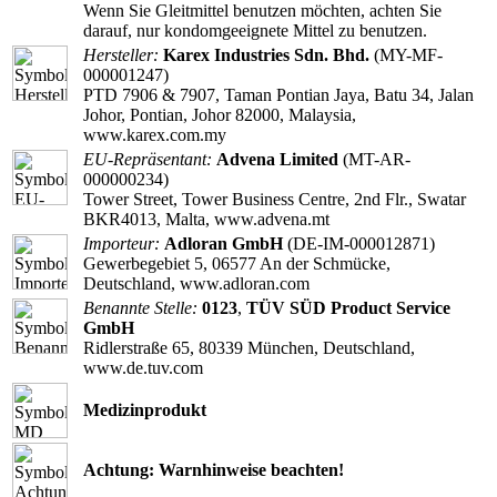
Wenn Sie Gleitmittel benutzen möchten, achten Sie
darauf, nur kondomgeeignete Mittel zu benutzen.
Hersteller:
Karex Industries Sdn. Bhd.
(MY-MF-
000001247)
PTD 7906 & 7907, Taman Pontian Jaya, Batu 34, Jalan
Johor, Pontian, Johor 82000, Malaysia,
www.karex.com.my
EU-Repräsentant:
Advena Limited
(MT-AR-
000000234)
Tower Street, Tower Business Centre, 2nd Flr., Swatar
BKR4013, Malta, www.advena.mt
Importeur:
Adloran GmbH
(DE-IM-000012871)
Gewerbegebiet 5, 06577 An der Schmücke,
Deutschland, www.adloran.com
Benannte Stelle:
0123
,
TÜV SÜD Product Service
GmbH
Ridlerstraße 65, 80339 München, Deutschland,
www.de.tuv.com
Medizinprodukt
Achtung: Warnhinweise beachten!