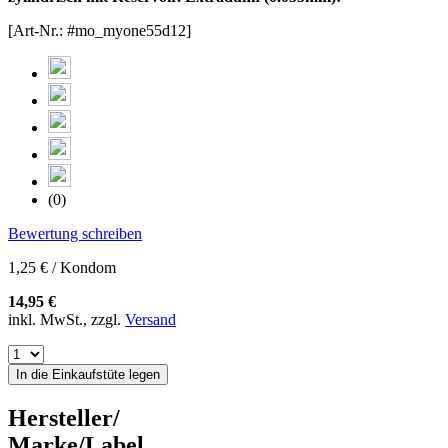
[Art-Nr.: #mo_myone55d12]
(0)
Bewertung schreiben
1,25 € / Kondom
14,95 €
inkl. MwSt., zzgl.
Versand
In die Einkaufstüte legen
Hersteller/
Marke/Label