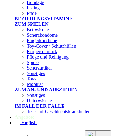
Bondage
Fisting
Pride
BEZIEHUNGSVITAMINE
ZUM SPIELEN
Bettwäsche
Scherzkondome
Fingerkondome
Toy-Cover / Schutzhüllen
Körperschmuck
Pflege und Reinigung
Spiele
Scherzartikel
Sonstiges
Toys
Mobiliar
ZUM AN- UND AUSZIEHEN
Sonstiges
Unterwäsche
IM FALL DER FÄLLE
Tests auf Geschlechtskrankheiten
Angebote
English