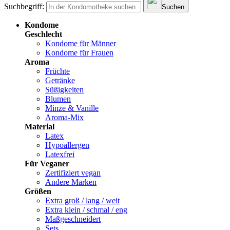
Suchbegriff:
Suchen
Kondome
Geschlecht
Kondome für Männer
Kondome für Frauen
Aroma
Früchte
Getränke
Süßigkeiten
Blumen
Minze & Vanille
Aroma-Mix
Material
Latex
Hypoallergen
Latexfrei
Für Veganer
Zertifiziert vegan
Andere Marken
Größen
Extra groß / lang / weit
Extra klein / schmal / eng
Maßgeschneidert
Sets