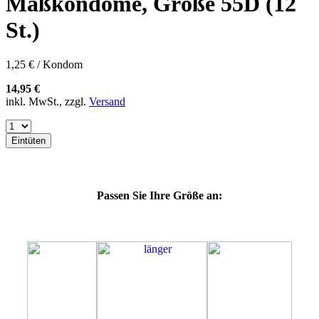
Maßkondome, Größe 55D (12
60E
60F
St.)
60G
60H
60J
1,25 € / Kondom
60K
60L
14,95 €
64E
inkl. MwSt., zzgl.
Versand
64F
64G
64K
Eintüten
64L
64M
69H
69J
Passen Sie Ihre Größe an:
69K
69L
69M