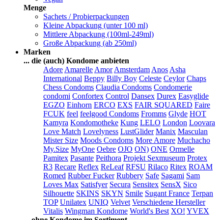
Menge
Sachets / Probierpackungen
Kleine Abpackung (unter 100 ml)
Mittlere Abpackung (100ml-249ml)
Große Abpackung (ab 250ml)
Marken
... die (auch) Kondome anbieten
Adore
Amarelle
Amor
Amsterdam
Anos
Asha
International
Beppy
Billy Boy
Celeste
Ceylor
Chaps
Chess Condoms
Claudia Condoms
Condomerie
condomi
Confortex
Control
Dansex
Durex
Easyglide
EGZO
Einhorn
ERCO
EXS
FAIR SQUARED
Faire
FCUK
feel
feelgood Condoms
Fromms
Glyde
HOT
Kamyra
Kondomotheke
Kung
LELO
London
Loovara
Love Match
Lovelyness
LustGlider
Manix
Masculan
Mister Size
Moods Condoms
More Amore
Muchacho
My.Size
MyOne
Oebre
OJO
ON)
ONE
Ormelle
Pamitex
Pasante
Peithora
Projekt Sexmuseum
Protex
R3
Recare
Reflex
ReLeaf
RFSU
Rilaco
Ritex
ROAM
Romed
Rubber Fucker
Rubbery
Safe
Sagami
Sam
Loves Max
Satisfyer
Secura
Sensitex
SensX
Sico
Silhouette
SKINS
SKYN
Smile
Sugant France
Terpan
TOP
Unilatex
UNIQ
Velvet
Verschiedene Hersteller
Vitalis
Wingman Kondome
World's Best
XO!
YVEX
... ohne Kondome im Sortiment