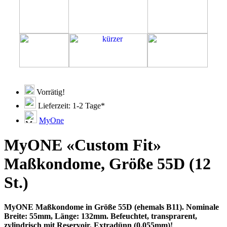
Vorrätig!
Lieferzeit: 1-2 Tage*
MyOne
MyONE «Custom Fit»
Maßkondome, Größe 55D (12
St.)
MyONE Maßkondome in Größe 55D (ehemals B11). Nominale
Breite: 55mm, Länge: 132mm. Befeuchtet, transprarent,
zylindrisch mit Reservoir. Extradünn (0.055mm)!