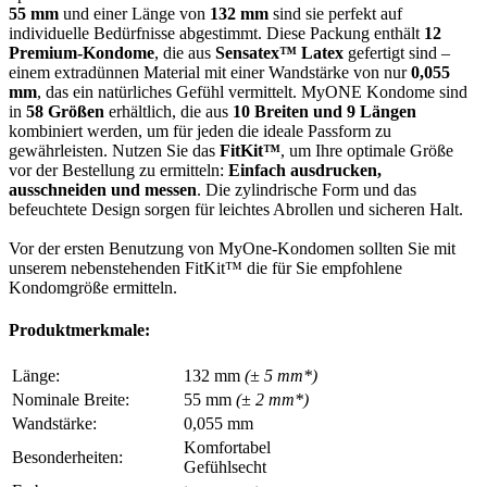
55 mm
und einer Länge von
132 mm
sind sie perfekt auf
individuelle Bedürfnisse abgestimmt. Diese Packung enthält
12
Premium-Kondome
, die aus
Sensatex™ Latex
gefertigt sind –
einem extradünnen Material mit einer Wandstärke von nur
0,055
mm
, das ein natürliches Gefühl vermittelt. MyONE Kondome sind
in
58 Größen
erhältlich, die aus
10 Breiten und 9 Längen
kombiniert werden, um für jeden die ideale Passform zu
gewährleisten. Nutzen Sie das
FitKit™
, um Ihre optimale Größe
vor der Bestellung zu ermitteln:
Einfach ausdrucken,
ausschneiden und messen
. Die zylindrische Form und das
befeuchtete Design sorgen für leichtes Abrollen und sicheren Halt.
Vor der ersten Benutzung von MyOne-Kondomen sollten Sie mit
unserem nebenstehenden FitKit™ die für Sie empfohlene
Kondomgröße ermitteln.
Produktmerkmale:
Länge:
132 mm
(± 5 mm*)
Nominale Breite:
55 mm
(± 2 mm*)
Wandstärke:
0,055 mm
Komfortabel
Besonderheiten:
Gefühlsecht