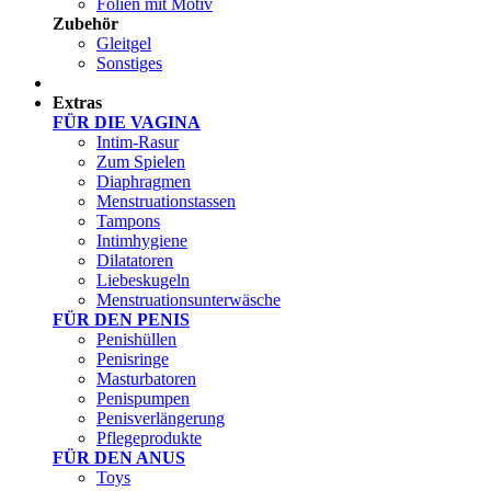
Folien mit Motiv
Zubehör
Gleitgel
Sonstiges
Test Sets
Extras
FÜR DIE VAGINA
Intim-Rasur
Zum Spielen
Diaphragmen
Menstruationstassen
Tampons
Intimhygiene
Dilatatoren
Liebeskugeln
Menstruationsunterwäsche
FÜR DEN PENIS
Penishüllen
Penisringe
Masturbatoren
Penispumpen
Penisverlängerung
Pflegeprodukte
FÜR DEN ANUS
Toys