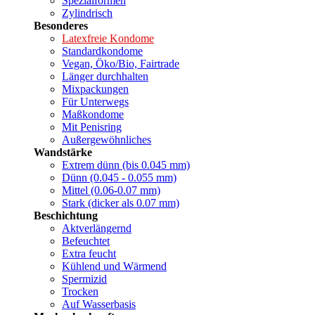
Spezialformen
Zylindrisch
Besonderes
Latexfreie Kondome
Standardkondome
Vegan, Öko/Bio, Fairtrade
Länger durchhalten
Mixpackungen
Für Unterwegs
Maßkondome
Mit Penisring
Außergewöhnliches
Wandstärke
Extrem dünn (bis 0.045 mm)
Dünn (0.045 - 0.055 mm)
Mittel (0.06-0.07 mm)
Stark (dicker als 0.07 mm)
Beschichtung
Aktverlängernd
Befeuchtet
Extra feucht
Kühlend und Wärmend
Spermizid
Trocken
Auf Wasserbasis