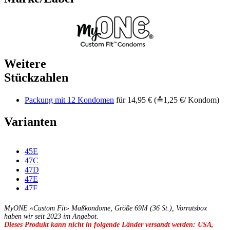
Weitere
Stückzahlen
Packung mit 12 Kondomen
für 14,95 € (≙1,25 €/ Kondom)
Varianten
45E
47C
47D
47E
47F
49C
49D
MyONE «Custom Fit» Maßkondome, Größe 69M (36 St.), Vorratsbox
49E
haben wir seit 2023 im Angebot.
Dieses Produkt kann nicht in folgende Länder versandt werden: USA,
49F