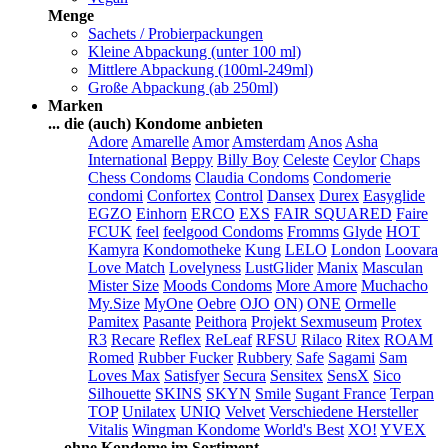
Menge
Sachets / Probierpackungen
Kleine Abpackung (unter 100 ml)
Mittlere Abpackung (100ml-249ml)
Große Abpackung (ab 250ml)
Marken
... die (auch) Kondome anbieten
Adore
Amarelle
Amor
Amsterdam
Anos
Asha
International
Beppy
Billy Boy
Celeste
Ceylor
Chaps
Chess Condoms
Claudia Condoms
Condomerie
condomi
Confortex
Control
Dansex
Durex
Easyglide
EGZO
Einhorn
ERCO
EXS
FAIR SQUARED
Faire
FCUK
feel
feelgood Condoms
Fromms
Glyde
HOT
Kamyra
Kondomotheke
Kung
LELO
London
Loovara
Love Match
Lovelyness
LustGlider
Manix
Masculan
Mister Size
Moods Condoms
More Amore
Muchacho
My.Size
MyOne
Oebre
OJO
ON)
ONE
Ormelle
Pamitex
Pasante
Peithora
Projekt Sexmuseum
Protex
R3
Recare
Reflex
ReLeaf
RFSU
Rilaco
Ritex
ROAM
Romed
Rubber Fucker
Rubbery
Safe
Sagami
Sam
Loves Max
Satisfyer
Secura
Sensitex
SensX
Sico
Silhouette
SKINS
SKYN
Smile
Sugant France
Terpan
TOP
Unilatex
UNIQ
Velvet
Verschiedene Hersteller
Vitalis
Wingman Kondome
World's Best
XO!
YVEX
... ohne Kondome im Sortiment