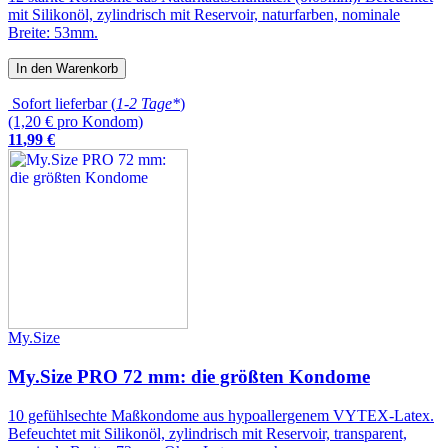
mit Silikonöl, zylindrisch mit Reservoir, naturfarben, nominale
Breite: 53mm.
In den Warenkorb
Sofort lieferbar (
1-2 Tage*
)
(1,20 € pro Kondom)
11
,
99
€
My.Size
My.Size PRO 72 mm: die größten Kondome
10 gefühlsechte Maßkondome aus hypoallergenem VYTEX-Latex.
Befeuchtet mit Silikonöl, zylindrisch mit Reservoir, transparent,