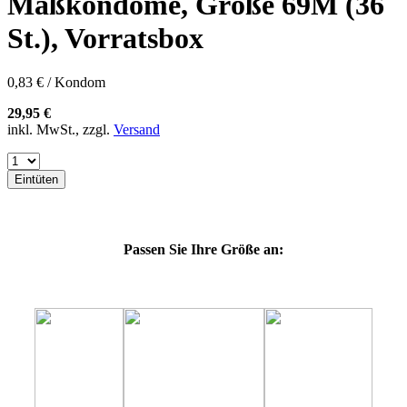
Maßkondome, Größe 69M (36
60E
60F
St.), Vorratsbox
60G
60H
60J
0,83 € / Kondom
60K
60L
29,95 €
64E
inkl. MwSt., zzgl.
Versand
64F
64G
64K
Eintüten
64L
64M
69G
69H
Passen Sie Ihre Größe an:
69J
69K
69L