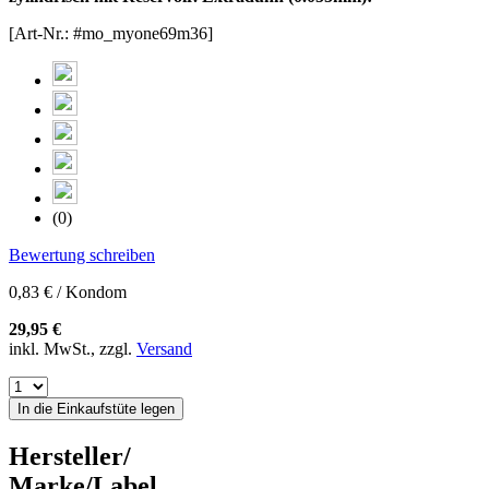
[Art-Nr.: #mo_myone69m36]
(0)
Bewertung schreiben
0,83 € / Kondom
29,95 €
inkl. MwSt., zzgl.
Versand
In die Einkaufstüte legen
Hersteller/
Marke/Label