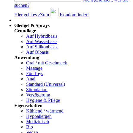
suchen?
Hier geht es z
Z
um
Kondomfinder!
Dams
Gleitgel & Sprays
Grundlage
Auf Hybridbasis
Auf Wasserbasis
Auf Silikonbasis
Auf Ölbasis
Anwendung
Oral / mit Geschmack
Massage
Für Toys
Anal
Standard (Universal)
Stimulation
Verzögerung
Hygiene & Pflege
Eigenschaften
Kühlend / wärmend
Hypoallergen
Medizinisch
Bio
Vegan