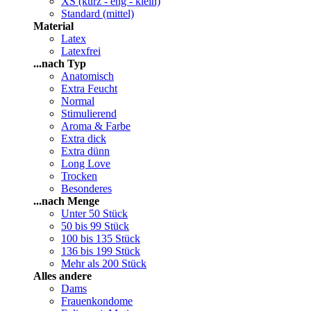
XS (kurz - eng - klein)
Standard (mittel)
Material
Latex
Latexfrei
...nach Typ
Anatomisch
Extra Feucht
Normal
Stimulierend
Aroma & Farbe
Extra dick
Extra dünn
Long Love
Trocken
Besonderes
...nach Menge
Unter 50 Stück
50 bis 99 Stück
100 bis 135 Stück
136 bis 199 Stück
Mehr als 200 Stück
Alles andere
Dams
Frauenkondome