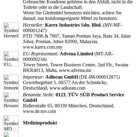
Gebrauchte Kondome gehören in den Abfall, nicht in die
Toilette oder in die Landschaft.
Wenn Sie Gleitmittel benutzen möchten, achten Sie
darauf, nur kondomgeeignete Mittel zu benutzen.
Hersteller:
Karex Industries Sdn. Bhd.
(MY-MF-
000001247)
PTD 7906 & 7907, Taman Pontian Jaya, Batu 34, Jalan
Johor, Pontian, Johor 82000, Malaysia,
www.karex.com.my
EU-Repräsentant:
Advena Limited
(MT-AR-
000000234)
Tower Street, Tower Business Centre, 2nd Flr., Swatar
BKR4013, Malta, www.advena.mt
Importeur:
Adloran GmbH
(DE-IM-000012871)
Gewerbegebiet 5, 06577 An der Schmücke,
Deutschland, www.adloran.com
Benannte Stelle:
0123
,
TÜV SÜD Product Service
GmbH
Ridlerstraße 65, 80339 München, Deutschland,
www.de.tuv.com
Medizinprodukt