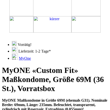
Vorrätig!
Lieferzeit: 1-2 Tage*
MyOne
MyONE «Custom Fit»
Maßkondome, Größe 69M (36
St.), Vorratsbox
MyONE Maßkondome in Größe 69M (ehemals G31). Nominale
Breite: 69mm, Länge: 235mm. Befeuchtet, transprarent,
zylindrisch mit Reservoir. Extradünn (0.055mm)!