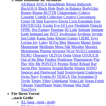
All Black
AQUA
BeauMents
Bijoux Indiscrets
BioAQUA
Black Hole
Body in Balance
BodyGliss
Boners
Bruma
BUTTR
Chippendales
Cobeco
Coquette
Cottelli Collection
Creative Conceptions
Cruizr
Dr Skin
Easytoys
Erecto Cock Essentials
Eros
EROTICGEL
Exotiq
Eye Of Love
Fleshlight
Flutschi
FPPR.
Hot Fantasy
Hueman
ID Lube
Intimate
Intimate
Earth
IntimateLine
INTT
Joydivision
Joydrops
Joyride
Just Glide
Kama Sutra
Kheper Games
LIEBE Toys
Loving Joy
Lubry
M For Men
Magoon
Master Series
Masturmate
MedIntim
Mega Silk
Mixgliss
Moodzz
Morningstar Pharma
nevernot
NGel
NUEI Cosmetics
NURU
Obsessive
OLIVIA
Orgie
Orion
OTOUCH
Out of the Blue
Panthra
Penthouse
Pharmquests
Pjur
Play Wiv Me
PONTUS
Prorino
Rebel
Reload
Ruf
Secret Play
Sensuva
Sexpäd.Berlin
Shiatsu
SONO
Spencer and Fleetwood
Sutil
Svenjoyment Underwear
Swiss Navy
System JO
TENGA
The Screaming O
Toylie
Trinity Vibes
Unbekannt
Veda.Lab
Vegan Fetish
Vibeggs
ViperPharm
Water Woman
Wet Stuff
You2Toys
Für Ihren Vorrat
...nach Größe
XL (lang - breit - groß)