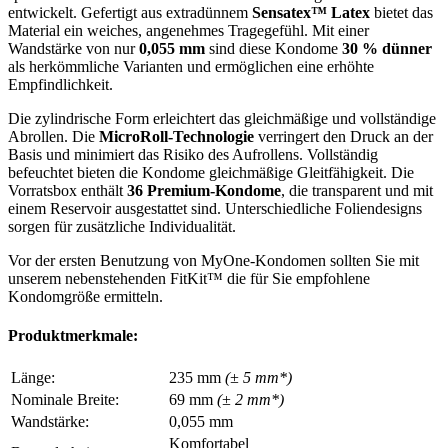
entwickelt. Gefertigt aus extradünnem
Sensatex™ Latex
bietet das
Material ein weiches, angenehmes Tragegefühl. Mit einer
Wandstärke von nur
0,055 mm
sind diese Kondome
30 % dünner
als herkömmliche Varianten und ermöglichen eine erhöhte
Empfindlichkeit.
Die zylindrische Form erleichtert das gleichmäßige und vollständige
Abrollen. Die
MicroRoll-Technologie
verringert den Druck an der
Basis und minimiert das Risiko des Aufrollens. Vollständig
befeuchtet bieten die Kondome gleichmäßige Gleitfähigkeit. Die
Vorratsbox enthält
36 Premium-Kondome
, die transparent und mit
einem Reservoir ausgestattet sind. Unterschiedliche Foliendesigns
sorgen für zusätzliche Individualität.
Vor der ersten Benutzung von MyOne-Kondomen sollten Sie mit
unserem nebenstehenden FitKit™ die für Sie empfohlene
Kondomgröße ermitteln.
Produktmerkmale:
Länge:
235 mm
(± 5 mm*)
Nominale Breite:
69 mm
(± 2 mm*)
Wandstärke:
0,055 mm
Komfortabel