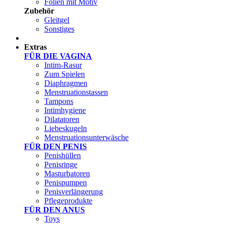
Folien mit Motiv
Zubehör
Gleitgel
Sonstiges
Test Sets
Extras
FÜR DIE VAGINA
Intim-Rasur
Zum Spielen
Diaphragmen
Menstruationstassen
Tampons
Intimhygiene
Dilatatoren
Liebeskugeln
Menstruationsunterwäsche
FÜR DEN PENIS
Penishüllen
Penisringe
Masturbatoren
Penispumpen
Penisverlängerung
Pflegeprodukte
FÜR DEN ANUS
Toys