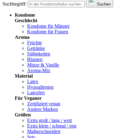
Suchbegriff:
Suchen
Kondome
Geschlecht
Kondome für Männer
Kondome für Frauen
Aroma
Früchte
Getränke
Süßigkeiten
Blumen
Minze & Vanille
Aroma-Mix
Material
Latex
Hypoallergen
Latexfrei
Für Veganer
Zertifiziert vegan
Andere Marken
Größen
Extra groß / lang / weit
Extra klein / schmal / eng
Maßgeschneidert
Sets