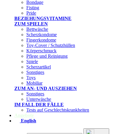
Bondage
Fisting
Pride
BEZIEHUNGSVITAMINE
ZUM SPIELEN
Bettwäsche
Scherzkondome
Fingerkondome
Toy-Cover / Schutzhüllen
Körperschmuck
Pflege und Reinigung
Spiele
Scherzartikel
Sonstiges
Toys
Mobiliar
ZUM AN- UND AUSZIEHEN
Sonstiges
Unterwäsche
IM FALL DER FÄLLE
Tests auf Geschlechtskrankheiten
Angebote
English