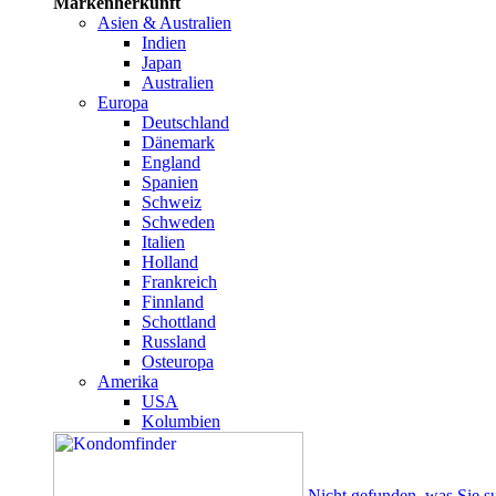
Markenherkunft
Asien & Australien
Indien
Japan
Australien
Europa
Deutschland
Dänemark
England
Spanien
Schweiz
Schweden
Italien
Holland
Frankreich
Finnland
Schottland
Russland
Osteuropa
Amerika
USA
Kolumbien
Nicht gefunden, was Sie s