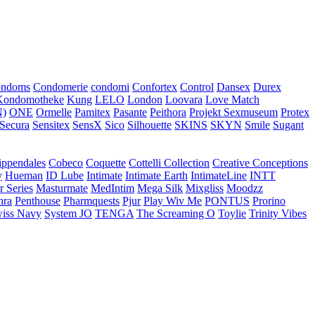
ondoms
Condomerie
condomi
Confortex
Control
Dansex
Durex
Kondomotheke
Kung
LELO
London
Loovara
Love Match
)
ONE
Ormelle
Pamitex
Pasante
Peithora
Projekt Sexmuseum
Protex
Secura
Sensitex
SensX
Sico
Silhouette
SKINS
SKYN
Smile
Sugant
ippendales
Cobeco
Coquette
Cottelli Collection
Creative Conceptions
y
Hueman
ID Lube
Intimate
Intimate Earth
IntimateLine
INTT
r Series
Masturmate
MedIntim
Mega Silk
Mixgliss
Moodzz
hra
Penthouse
Pharmquests
Pjur
Play Wiv Me
PONTUS
Prorino
iss Navy
System JO
TENGA
The Screaming O
Toylie
Trinity Vibes