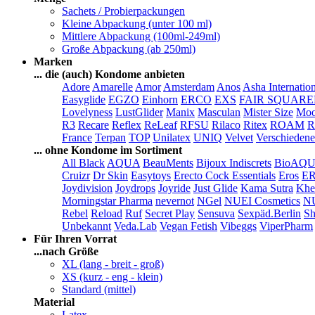
Sachets / Probierpackungen
Kleine Abpackung (unter 100 ml)
Mittlere Abpackung (100ml-249ml)
Große Abpackung (ab 250ml)
Marken
... die (auch) Kondome anbieten
Adore
Amarelle
Amor
Amsterdam
Anos
Asha Internatio
Easyglide
EGZO
Einhorn
ERCO
EXS
FAIR SQUAR
Lovelyness
LustGlider
Manix
Masculan
Mister Size
Moo
R3
Recare
Reflex
ReLeaf
RFSU
Rilaco
Ritex
ROAM
R
France
Terpan
TOP
Unilatex
UNIQ
Velvet
Verschiedene
... ohne Kondome im Sortiment
All Black
AQUA
BeauMents
Bijoux Indiscrets
BioAQ
Cruizr
Dr Skin
Easytoys
Erecto Cock Essentials
Eros
E
Joydivision
Joydrops
Joyride
Just Glide
Kama Sutra
Khe
Morningstar Pharma
nevernot
NGel
NUEI Cosmetics
N
Rebel
Reload
Ruf
Secret Play
Sensuva
Sexpäd.Berlin
Sh
Unbekannt
Veda.Lab
Vegan Fetish
Vibeggs
ViperPharm
Für Ihren Vorrat
...nach Größe
XL (lang - breit - groß)
XS (kurz - eng - klein)
Standard (mittel)
Material
Latex