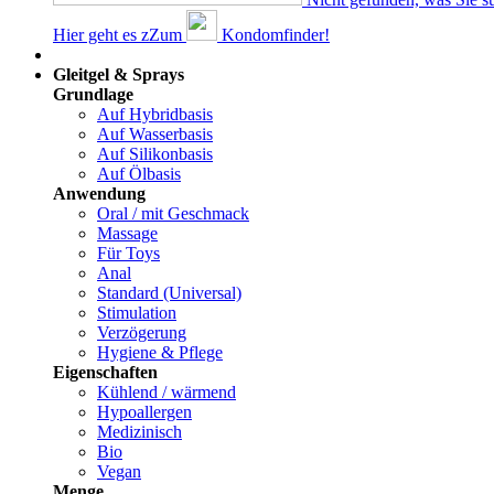
Hier geht es z
Z
um
Kondomfinder!
Dams
Gleitgel & Sprays
Grundlage
Auf Hybridbasis
Auf Wasserbasis
Auf Silikonbasis
Auf Ölbasis
Anwendung
Oral / mit Geschmack
Massage
Für Toys
Anal
Standard (Universal)
Stimulation
Verzögerung
Hygiene & Pflege
Eigenschaften
Kühlend / wärmend
Hypoallergen
Medizinisch
Bio
Vegan
Menge