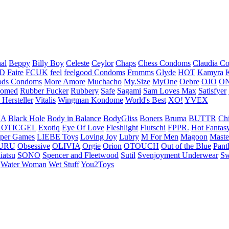
nal
Beppy
Billy Boy
Celeste
Ceylor
Chaps
Chess Condoms
Claudia C
ED
Faire
FCUK
feel
feelgood Condoms
Fromms
Glyde
HOT
Kamyra
ds Condoms
More Amore
Muchacho
My.Size
MyOne
Oebre
OJO
ON
omed
Rubber Fucker
Rubbery
Safe
Sagami
Sam Loves Max
Satisfyer
 Hersteller
Vitalis
Wingman Kondome
World's Best
XO!
YVEX
UA
Black Hole
Body in Balance
BodyGliss
Boners
Bruma
BUTTR
Ch
ROTICGEL
Exotiq
Eye Of Love
Fleshlight
Flutschi
FPPR.
Hot Fantas
per Games
LIEBE Toys
Loving Joy
Lubry
M For Men
Magoon
Maste
URU
Obsessive
OLIVIA
Orgie
Orion
OTOUCH
Out of the Blue
Pant
iatsu
SONO
Spencer and Fleetwood
Sutil
Svenjoyment Underwear
Sw
Water Woman
Wet Stuff
You2Toys