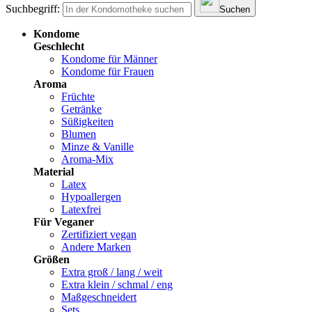
Suchbegriff:
Suchen
Kondome
Geschlecht
Kondome für Männer
Kondome für Frauen
Aroma
Früchte
Getränke
Süßigkeiten
Blumen
Minze & Vanille
Aroma-Mix
Material
Latex
Hypoallergen
Latexfrei
Für Veganer
Zertifiziert vegan
Andere Marken
Größen
Extra groß / lang / weit
Extra klein / schmal / eng
Maßgeschneidert
Sets