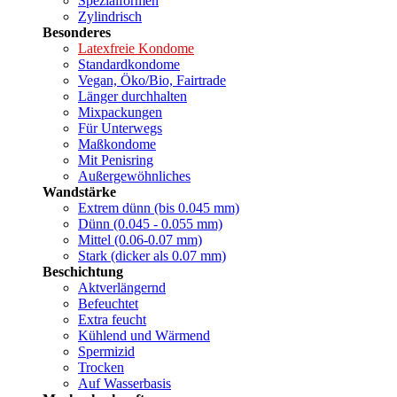
Spezialformen
Zylindrisch
Besonderes
Latexfreie Kondome
Standardkondome
Vegan, Öko/Bio, Fairtrade
Länger durchhalten
Mixpackungen
Für Unterwegs
Maßkondome
Mit Penisring
Außergewöhnliches
Wandstärke
Extrem dünn (bis 0.045 mm)
Dünn (0.045 - 0.055 mm)
Mittel (0.06-0.07 mm)
Stark (dicker als 0.07 mm)
Beschichtung
Aktverlängernd
Befeuchtet
Extra feucht
Kühlend und Wärmend
Spermizid
Trocken
Auf Wasserbasis