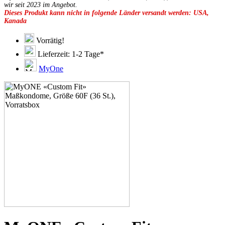
49E
wir seit 2023 im Angebot.
Dieses Produkt kann nicht in folgende Länder versandt werden: USA,
49F
Kanada
49G
51C
51D
Vorrätig!
51E
Lieferzeit: 1-2 Tage*
51F
51G
MyOne
51H
53C
53D
53E
53F
53G
53H
55D
55E
55F
55G
55H
55J
57D
57E
57F
57G