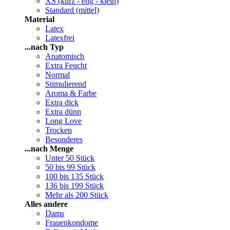
XS (kurz - eng - klein)
Standard (mittel)
Material
Latex
Latexfrei
...nach Typ
Anatomisch
Extra Feucht
Normal
Stimulierend
Aroma & Farbe
Extra dick
Extra dünn
Long Love
Trocken
Besonderes
...nach Menge
Unter 50 Stück
50 bis 99 Stück
100 bis 135 Stück
136 bis 199 Stück
Mehr als 200 Stück
Alles andere
Dams
Frauenkondome