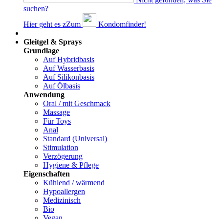
suchen?
Hier geht es z
Z
um
Kondomfinder!
Dams
Gleitgel & Sprays
Grundlage
Auf Hybridbasis
Auf Wasserbasis
Auf Silikonbasis
Auf Ölbasis
Anwendung
Oral / mit Geschmack
Massage
Für Toys
Anal
Standard (Universal)
Stimulation
Verzögerung
Hygiene & Pflege
Eigenschaften
Kühlend / wärmend
Hypoallergen
Medizinisch
Bio
Vegan