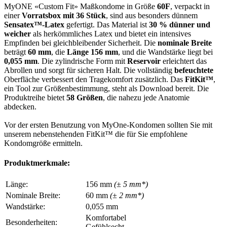
MyONE «Custom Fit» Maßkondome in Größe
60F
, verpackt in
einer
Vorratsbox mit 36 Stück
, sind aus besonders dünnem
Sensatex™-Latex
gefertigt. Das Material ist
30 % dünner und
weicher
als herkömmliches Latex und bietet ein intensives
Empfinden bei gleichbleibender Sicherheit. Die
nominale Breite
beträgt
60 mm
, die
Länge
156 mm
, und die Wandstärke liegt bei
0,055 mm
. Die zylindrische Form mit
Reservoir
erleichtert das
Abrollen und sorgt für sicheren Halt. Die vollständig
befeuchtete
Oberfläche verbessert den Tragekomfort zusätzlich. Das
FitKit™
,
ein Tool zur Größenbestimmung, steht als Download bereit. Die
Produktreihe bietet
58 Größen
, die nahezu jede Anatomie
abdecken.
Vor der ersten Benutzung von MyOne-Kondomen sollten Sie mit
unserem nebenstehenden FitKit™ die für Sie empfohlene
Kondomgröße ermitteln.
Produktmerkmale:
Länge:
156 mm
(± 5 mm*)
Nominale Breite:
60 mm
(± 2 mm*)
Wandstärke:
0,055 mm
Komfortabel
Besonderheiten:
Gefühlsecht