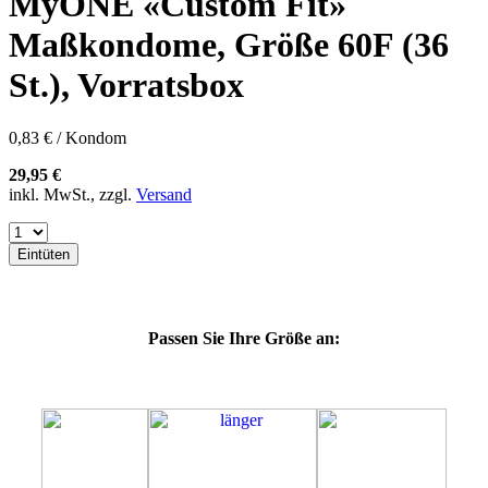
MyONE «Custom Fit»
57H
57K
Maßkondome, Größe 60F (36
60E
60G
St.), Vorratsbox
60H
60J
60K
0,83 € / Kondom
60L
64E
29,95 €
64F
inkl. MwSt., zzgl.
Versand
64G
64K
64L
Eintüten
64M
69G
69H
69J
Passen Sie Ihre Größe an:
69K
69L
69M