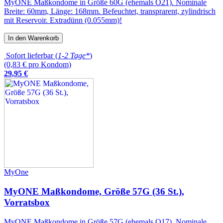
MyONE Maßkondome in Größe 60G (ehemals O21). Nominale
Breite: 60mm, Länge: 168mm. Befeuchtet, transprarent, zylindrisch
mit Reservoir. Extradünn (0.055mm)!
In den Warenkorb
Sofort lieferbar (
1-2 Tage*
)
(0,83 € pro Kondom)
29
,
95
€
MyOne
MyONE Maßkondome, Größe 57G (36 St.),
Vorratsbox
MyONE Maßkondome in Größe 57G (ehemals O17). Nominale