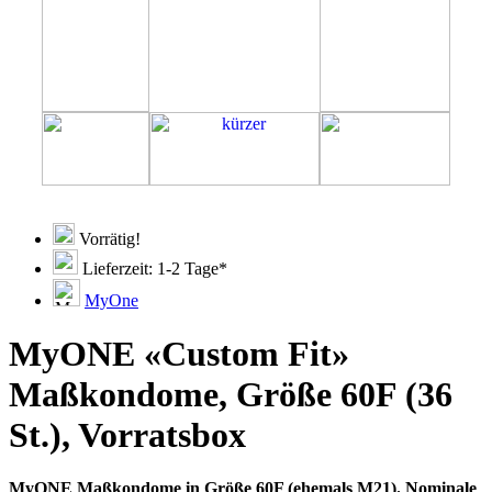
Vorrätig!
Lieferzeit: 1-2 Tage*
MyOne
MyONE «Custom Fit»
Maßkondome, Größe 60F (36
St.), Vorratsbox
MyONE Maßkondome in Größe 60F (ehemals M21). Nominale