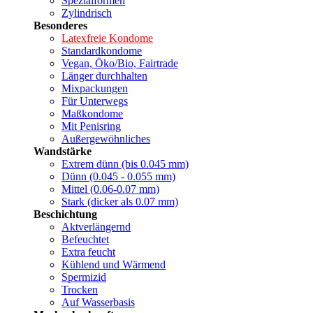
Spezialformen
Zylindrisch
Besonderes
Latexfreie Kondome
Standardkondome
Vegan, Öko/Bio, Fairtrade
Länger durchhalten
Mixpackungen
Für Unterwegs
Maßkondome
Mit Penisring
Außergewöhnliches
Wandstärke
Extrem dünn (bis 0.045 mm)
Dünn (0.045 - 0.055 mm)
Mittel (0.06-0.07 mm)
Stark (dicker als 0.07 mm)
Beschichtung
Aktverlängernd
Befeuchtet
Extra feucht
Kühlend und Wärmend
Spermizid
Trocken
Auf Wasserbasis