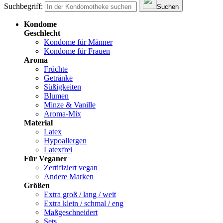
Suchbegriff:
Suchen
Kondome
Geschlecht
Kondome für Männer
Kondome für Frauen
Aroma
Früchte
Getränke
Süßigkeiten
Blumen
Minze & Vanille
Aroma-Mix
Material
Latex
Hypoallergen
Latexfrei
Für Veganer
Zertifiziert vegan
Andere Marken
Größen
Extra groß / lang / weit
Extra klein / schmal / eng
Maßgeschneidert
Sets