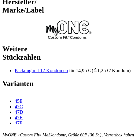
Hersteller/
Marke/Label
Weitere
Stückzahlen
Packung mit 12 Kondomen
für 14,95 € (≙1,25 €/ Kondom)
Varianten
45E
47C
47D
47E
47F
49C
49D
MyONE «Custom Fit» Maßkondome, Größe 60F (36 St.), Vorratsbox haben