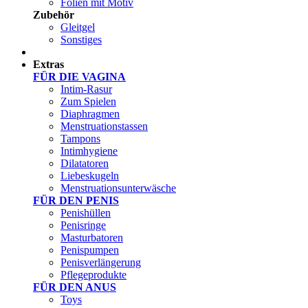
Folien mit Motiv
Zubehör
Gleitgel
Sonstiges
Test Sets
Extras
FÜR DIE VAGINA
Intim-Rasur
Zum Spielen
Diaphragmen
Menstruationstassen
Tampons
Intimhygiene
Dilatatoren
Liebeskugeln
Menstruationsunterwäsche
FÜR DEN PENIS
Penishüllen
Penisringe
Masturbatoren
Penispumpen
Penisverlängerung
Pflegeprodukte
FÜR DEN ANUS
Toys