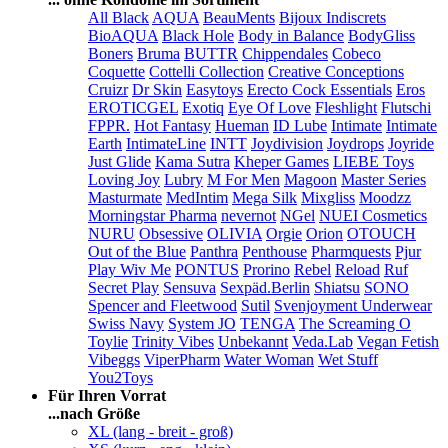
All Black
AQUA
BeauMents
Bijoux Indiscrets
BioAQUA
Black Hole
Body in Balance
BodyGliss
Boners
Bruma
BUTTR
Chippendales
Cobeco
Coquette
Cottelli Collection
Creative Conceptions
Cruizr
Dr Skin
Easytoys
Erecto Cock Essentials
Eros
EROTICGEL
Exotiq
Eye Of Love
Fleshlight
Flutschi
FPPR.
Hot Fantasy
Hueman
ID Lube
Intimate
Intimate
Earth
IntimateLine
INTT
Joydivision
Joydrops
Joyride
Just Glide
Kama Sutra
Kheper Games
LIEBE Toys
Loving Joy
Lubry
M For Men
Magoon
Master Series
Masturmate
MedIntim
Mega Silk
Mixgliss
Moodzz
Morningstar Pharma
nevernot
NGel
NUEI Cosmetics
NURU
Obsessive
OLIVIA
Orgie
Orion
OTOUCH
Out of the Blue
Panthra
Penthouse
Pharmquests
Pjur
Play Wiv Me
PONTUS
Prorino
Rebel
Reload
Ruf
Secret Play
Sensuva
Sexpäd.Berlin
Shiatsu
SONO
Spencer and Fleetwood
Sutil
Svenjoyment Underwear
Swiss Navy
System JO
TENGA
The Screaming O
Toylie
Trinity Vibes
Unbekannt
Veda.Lab
Vegan Fetish
Vibeggs
ViperPharm
Water Woman
Wet Stuff
You2Toys
Für Ihren Vorrat
...nach Größe
XL (lang - breit - groß)