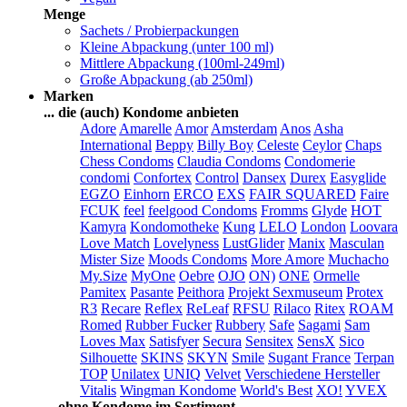
Menge
Sachets / Probierpackungen
Kleine Abpackung (unter 100 ml)
Mittlere Abpackung (100ml-249ml)
Große Abpackung (ab 250ml)
Marken
... die (auch) Kondome anbieten
Adore
Amarelle
Amor
Amsterdam
Anos
Asha
International
Beppy
Billy Boy
Celeste
Ceylor
Chaps
Chess Condoms
Claudia Condoms
Condomerie
condomi
Confortex
Control
Dansex
Durex
Easyglide
EGZO
Einhorn
ERCO
EXS
FAIR SQUARED
Faire
FCUK
feel
feelgood Condoms
Fromms
Glyde
HOT
Kamyra
Kondomotheke
Kung
LELO
London
Loovara
Love Match
Lovelyness
LustGlider
Manix
Masculan
Mister Size
Moods Condoms
More Amore
Muchacho
My.Size
MyOne
Oebre
OJO
ON)
ONE
Ormelle
Pamitex
Pasante
Peithora
Projekt Sexmuseum
Protex
R3
Recare
Reflex
ReLeaf
RFSU
Rilaco
Ritex
ROAM
Romed
Rubber Fucker
Rubbery
Safe
Sagami
Sam
Loves Max
Satisfyer
Secura
Sensitex
SensX
Sico
Silhouette
SKINS
SKYN
Smile
Sugant France
Terpan
TOP
Unilatex
UNIQ
Velvet
Verschiedene Hersteller
Vitalis
Wingman Kondome
World's Best
XO!
YVEX
... ohne Kondome im Sortiment