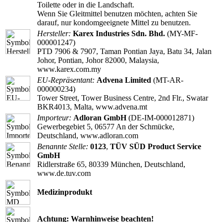
Toilette oder in die Landschaft.
Wenn Sie Gleitmittel benutzen möchten, achten Sie
darauf, nur kondomgeeignete Mittel zu benutzen.
Hersteller:
Karex Industries Sdn. Bhd.
(MY-MF-
000001247)
PTD 7906 & 7907, Taman Pontian Jaya, Batu 34, Jalan
Johor, Pontian, Johor 82000, Malaysia,
www.karex.com.my
EU-Repräsentant:
Advena Limited
(MT-AR-
000000234)
Tower Street, Tower Business Centre, 2nd Flr., Swatar
BKR4013, Malta, www.advena.mt
Importeur:
Adloran GmbH
(DE-IM-000012871)
Gewerbegebiet 5, 06577 An der Schmücke,
Deutschland, www.adloran.com
Benannte Stelle:
0123
,
TÜV SÜD Product Service
GmbH
Ridlerstraße 65, 80339 München, Deutschland,
www.de.tuv.com
Medizinprodukt
Achtung: Warnhinweise beachten!