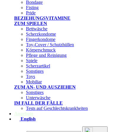
Bondage
Fisting
Pride
BEZIEHUNGSVITAMINE
ZUM SPIELEN
Bettwäsche
Scherzkondome
Fingerkondome
Toy-Cover / Schutzhüllen
Körperschmuck
Pflege und Reinigung
Spiele
Scherzartikel
Sonstiges
Toys
Mobiliar
ZUM AN- UND AUSZIEHEN
Sonstiges
Unterwäsche
IM FALL DER FÄLLE
Tests auf Geschlechtskrankheiten
Angebote
English