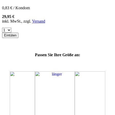
60H
60J
0,83 € / Kondom
60K
60L
29,95 €
64E
inkl. MwSt., zzgl.
Versand
64F
64G
64K
Eintüten
64L
64M
69H
69J
Passen Sie Ihre Größe an:
69K
69L
69M