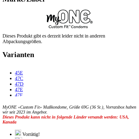
Dieses Produkt gibt es derzeit leider nicht in anderen
Abpackungsgrößen.
Varianten
45E
47C
47D
47E
47F
49C
49D
MyONE «Custom Fit» Maßkondome, Größe 69G (36 St.), Vorratsbox haben
49E
wir seit 2023 im Angebot.
Dieses Produkt kann nicht in folgende Länder versandt werden: USA,
49F
Kanada
49G
51C
51D
Vorrätig!