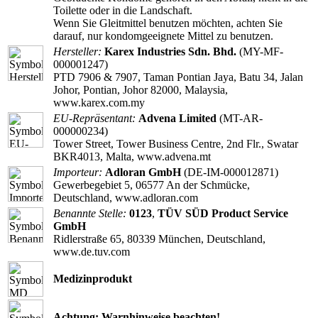
Toilette oder in die Landschaft.
Wenn Sie Gleitmittel benutzen möchten, achten Sie
darauf, nur kondomgeeignete Mittel zu benutzen.
Hersteller:
Karex Industries Sdn. Bhd.
(MY-MF-
000001247)
PTD 7906 & 7907, Taman Pontian Jaya, Batu 34, Jalan
Johor, Pontian, Johor 82000, Malaysia,
www.karex.com.my
EU-Repräsentant:
Advena Limited
(MT-AR-
000000234)
Tower Street, Tower Business Centre, 2nd Flr., Swatar
BKR4013, Malta, www.advena.mt
Importeur:
Adloran GmbH
(DE-IM-000012871)
Gewerbegebiet 5, 06577 An der Schmücke,
Deutschland, www.adloran.com
Benannte Stelle:
0123
,
TÜV SÜD Product Service
GmbH
Ridlerstraße 65, 80339 München, Deutschland,
www.de.tuv.com
Medizinprodukt
Achtung: Warnhinweise beachten!