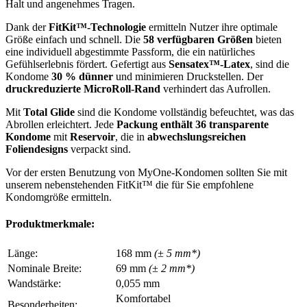
Halt und angenehmes Tragen.
Dank der
FitKit™-Technologie
ermitteln Nutzer ihre optimale
Größe einfach und schnell. Die
58 verfügbaren Größen
bieten
eine individuell abgestimmte Passform, die ein natürliches
Gefühlserlebnis fördert. Gefertigt aus
Sensatex™-Latex
, sind die
Kondome
30 % dünner
und minimieren Druckstellen. Der
druckreduzierte MicroRoll-Rand
verhindert das Aufrollen.
Mit
Total Glide
sind die Kondome vollständig befeuchtet, was das
Abrollen erleichtert. Jede
Packung enthält 36 transparente
Kondome
mit
Reservoir
, die in
abwechslungsreichen
Foliendesigns
verpackt sind.
Vor der ersten Benutzung von MyOne-Kondomen sollten Sie mit
unserem nebenstehenden FitKit™ die für Sie empfohlene
Kondomgröße ermitteln.
Produktmerkmale:
Länge:
168 mm
(± 5 mm*)
Nominale Breite:
69 mm
(± 2 mm*)
Wandstärke:
0,055 mm
Komfortabel
Besonderheiten: