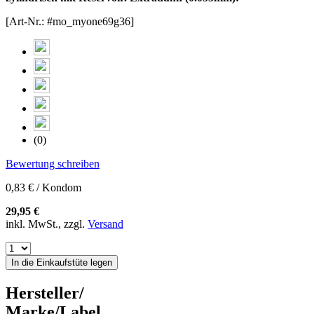
[Art-Nr.: #mo_myone69g36]
(0)
Bewertung schreiben
0,83 € / Kondom
29,95 €
inkl. MwSt., zzgl.
Versand
In die Einkaufstüte legen
Hersteller/
Marke/Label