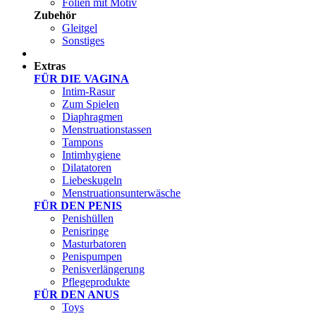
Folien mit Motiv
Zubehör
Gleitgel
Sonstiges
Test Sets
Extras
FÜR DIE VAGINA
Intim-Rasur
Zum Spielen
Diaphragmen
Menstruationstassen
Tampons
Intimhygiene
Dilatatoren
Liebeskugeln
Menstruationsunterwäsche
FÜR DEN PENIS
Penishüllen
Penisringe
Masturbatoren
Penispumpen
Penisverlängerung
Pflegeprodukte
FÜR DEN ANUS
Toys