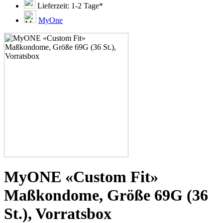
51E
Lieferzeit: 1-2 Tage*
51F
51G
MyOne
51H
53C
53D
53E
53F
53G
53H
55D
55E
55F
55G
55H
55J
57D
57E
57F
57G
MyONE «Custom Fit»
57H
57K
Maßkondome, Größe 69G (36
60E
60F
St.), Vorratsbox
60G