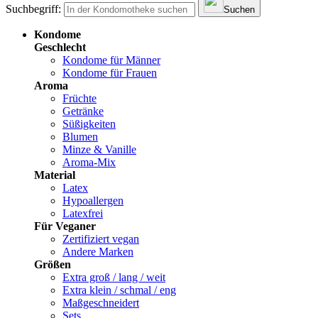
Suchbegriff:
Suchen
Kondome
Geschlecht
Kondome für Männer
Kondome für Frauen
Aroma
Früchte
Getränke
Süßigkeiten
Blumen
Minze & Vanille
Aroma-Mix
Material
Latex
Hypoallergen
Latexfrei
Für Veganer
Zertifiziert vegan
Andere Marken
Größen
Extra groß / lang / weit
Extra klein / schmal / eng
Maßgeschneidert
Sets