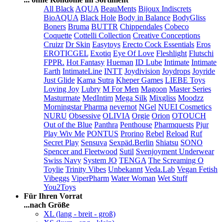
All Black
AQUA
BeauMents
Bijoux Indiscrets
BioAQUA
Black Hole
Body in Balance
BodyGliss
Boners
Bruma
BUTTR
Chippendales
Cobeco
Coquette
Cottelli Collection
Creative Conceptions
Cruizr
Dr Skin
Easytoys
Erecto Cock Essentials
Eros
EROTICGEL
Exotiq
Eye Of Love
Fleshlight
Flutschi
FPPR.
Hot Fantasy
Hueman
ID Lube
Intimate
Intimate
Earth
IntimateLine
INTT
Joydivision
Joydrops
Joyride
Just Glide
Kama Sutra
Kheper Games
LIEBE Toys
Loving Joy
Lubry
M For Men
Magoon
Master Series
Masturmate
MedIntim
Mega Silk
Mixgliss
Moodzz
Morningstar Pharma
nevernot
NGel
NUEI Cosmetics
NURU
Obsessive
OLIVIA
Orgie
Orion
OTOUCH
Out of the Blue
Panthra
Penthouse
Pharmquests
Pjur
Play Wiv Me
PONTUS
Prorino
Rebel
Reload
Ruf
Secret Play
Sensuva
Sexpäd.Berlin
Shiatsu
SONO
Spencer and Fleetwood
Sutil
Svenjoyment Underwear
Swiss Navy
System JO
TENGA
The Screaming O
Toylie
Trinity Vibes
Unbekannt
Veda.Lab
Vegan Fetish
Vibeggs
ViperPharm
Water Woman
Wet Stuff
You2Toys
Für Ihren Vorrat
...nach Größe
XL (lang - breit - groß)