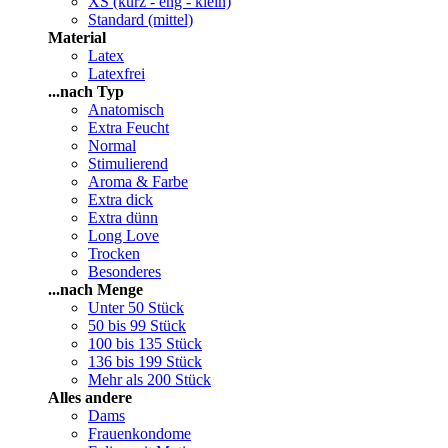
XS (kurz - eng - klein)
Standard (mittel)
Material
Latex
Latexfrei
...nach Typ
Anatomisch
Extra Feucht
Normal
Stimulierend
Aroma & Farbe
Extra dick
Extra dünn
Long Love
Trocken
Besonderes
...nach Menge
Unter 50 Stück
50 bis 99 Stück
100 bis 135 Stück
136 bis 199 Stück
Mehr als 200 Stück
Alles andere
Dams
Frauenkondome