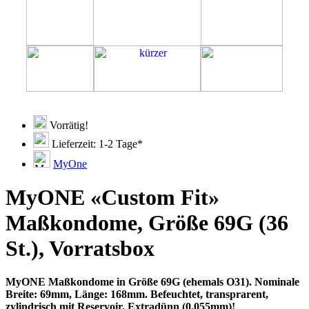
Vorrätig!
Lieferzeit: 1-2 Tage*
MyOne
MyONE «Custom Fit»
Maßkondome, Größe 69G (36
St.), Vorratsbox
MyONE Maßkondome in Größe 69G (ehemals O31). Nominale
Breite: 69mm, Länge: 168mm. Befeuchtet, transprarent,
zylindrisch mit Reservoir. Extradünn (0.055mm)!