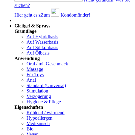
suchen?
Hier geht es z
Z
um
Kondomfinder!
Dams
Gleitgel & Sprays
Grundlage
Auf Hybridbasis
Auf Wasserbasis
Auf Silikonbasis
Auf Ölbasis
Anwendung
Oral / mit Geschmack
Massage
Für Toys
Anal
Standard (Universal)
Stimulation
Verzögerung
Hygiene & Pflege
Eigenschaften
Kühlend / wärmend
Hypoallergen
Medizinisch
Bio
Vegan