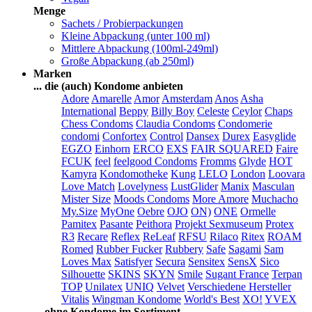
Menge
Sachets / Probierpackungen
Kleine Abpackung (unter 100 ml)
Mittlere Abpackung (100ml-249ml)
Große Abpackung (ab 250ml)
Marken
... die (auch) Kondome anbieten
Adore
Amarelle
Amor
Amsterdam
Anos
Asha
International
Beppy
Billy Boy
Celeste
Ceylor
Chaps
Chess Condoms
Claudia Condoms
Condomerie
condomi
Confortex
Control
Dansex
Durex
Easyglide
EGZO
Einhorn
ERCO
EXS
FAIR SQUARED
Faire
FCUK
feel
feelgood Condoms
Fromms
Glyde
HOT
Kamyra
Kondomotheke
Kung
LELO
London
Loovara
Love Match
Lovelyness
LustGlider
Manix
Masculan
Mister Size
Moods Condoms
More Amore
Muchacho
My.Size
MyOne
Oebre
OJO
ON)
ONE
Ormelle
Pamitex
Pasante
Peithora
Projekt Sexmuseum
Protex
R3
Recare
Reflex
ReLeaf
RFSU
Rilaco
Ritex
ROAM
Romed
Rubber Fucker
Rubbery
Safe
Sagami
Sam
Loves Max
Satisfyer
Secura
Sensitex
SensX
Sico
Silhouette
SKINS
SKYN
Smile
Sugant France
Terpan
TOP
Unilatex
UNIQ
Velvet
Verschiedene Hersteller
Vitalis
Wingman Kondome
World's Best
XO!
YVEX
... ohne Kondome im Sortiment