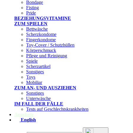
Bondage
Fisting
Pride
BEZIEHUNGSVITAMINE
ZUM SPIELEN
Bettwäsche
Scherzkondome
Fingerkondome
Toy-Cover / Schutzhüllen
Körperschmuck
Pflege und Reinigung
Spiele
Scherzartikel
Sonstiges
Toys
Mobiliar
ZUM AN- UND AUSZIEHEN
Sonstiges
Unterwäsche
IM FALL DER FÄLLE
Tests auf Geschlechtskrankheiten
Angebote
English