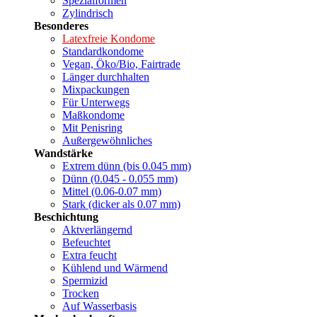
Spezialformen
Zylindrisch
Besonderes
Latexfreie Kondome
Standardkondome
Vegan, Öko/Bio, Fairtrade
Länger durchhalten
Mixpackungen
Für Unterwegs
Maßkondome
Mit Penisring
Außergewöhnliches
Wandstärke
Extrem dünn (bis 0.045 mm)
Dünn (0.045 - 0.055 mm)
Mittel (0.06-0.07 mm)
Stark (dicker als 0.07 mm)
Beschichtung
Aktverlängernd
Befeuchtet
Extra feucht
Kühlend und Wärmend
Spermizid
Trocken
Auf Wasserbasis