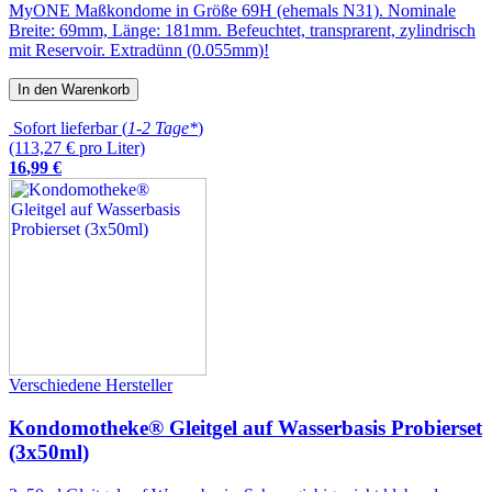
MyONE Maßkondome in Größe 69H (ehemals N31). Nominale
Breite: 69mm, Länge: 181mm. Befeuchtet, transprarent, zylindrisch
mit Reservoir. Extradünn (0.055mm)!
In den Warenkorb
Sofort lieferbar (
1-2 Tage*
)
(113,27 € pro Liter)
16
,
99
€
Verschiedene Hersteller
Kondomotheke® Gleitgel auf Wasserbasis Probierset
(3x50ml)