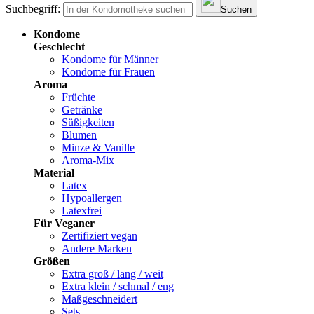
Suchbegriff:
Suchen
Kondome
Geschlecht
Kondome für Männer
Kondome für Frauen
Aroma
Früchte
Getränke
Süßigkeiten
Blumen
Minze & Vanille
Aroma-Mix
Material
Latex
Hypoallergen
Latexfrei
Für Veganer
Zertifiziert vegan
Andere Marken
Größen
Extra groß / lang / weit
Extra klein / schmal / eng
Maßgeschneidert
Sets