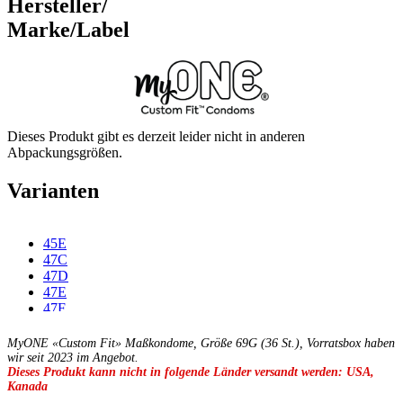
Hersteller/
Marke/Label
Dieses Produkt gibt es derzeit leider nicht in anderen
Abpackungsgrößen.
Varianten
45E
47C
47D
47E
47F
49C
49D
MyONE «Custom Fit» Maßkondome, Größe 69G (36 St.), Vorratsbox haben
49E
wir seit 2023 im Angebot.
Dieses Produkt kann nicht in folgende Länder versandt werden: USA,
49F
Kanada
49G