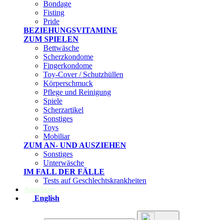
Bondage
Fisting
Pride
BEZIEHUNGSVITAMINE
ZUM SPIELEN
Bettwäsche
Scherzkondome
Fingerkondome
Toy-Cover / Schutzhüllen
Körperschmuck
Pflege und Reinigung
Spiele
Scherzartikel
Sonstiges
Toys
Mobiliar
ZUM AN- UND AUSZIEHEN
Sonstiges
Unterwäsche
IM FALL DER FÄLLE
Tests auf Geschlechtskrankheiten
Angebote
English