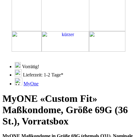
Vorrätig!
Lieferzeit: 1-2 Tage*
MyOne
MyONE «Custom Fit»
Maßkondome, Größe 69G (36
St.), Vorratsbox
MyONE Maßkondome in Größe 69G (ehemals O31). Nominale