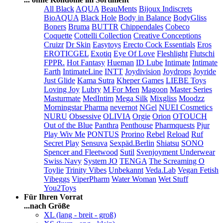
All Black
AQUA
BeauMents
Bijoux Indiscrets
BioAQUA
Black Hole
Body in Balance
BodyGliss
Boners
Bruma
BUTTR
Chippendales
Cobeco
Coquette
Cottelli Collection
Creative Conceptions
Cruizr
Dr Skin
Easytoys
Erecto Cock Essentials
Eros
EROTICGEL
Exotiq
Eye Of Love
Fleshlight
Flutschi
FPPR.
Hot Fantasy
Hueman
ID Lube
Intimate
Intimate
Earth
IntimateLine
INTT
Joydivision
Joydrops
Joyride
Just Glide
Kama Sutra
Kheper Games
LIEBE Toys
Loving Joy
Lubry
M For Men
Magoon
Master Series
Masturmate
MedIntim
Mega Silk
Mixgliss
Moodzz
Morningstar Pharma
nevernot
NGel
NUEI Cosmetics
NURU
Obsessive
OLIVIA
Orgie
Orion
OTOUCH
Out of the Blue
Panthra
Penthouse
Pharmquests
Pjur
Play Wiv Me
PONTUS
Prorino
Rebel
Reload
Ruf
Secret Play
Sensuva
Sexpäd.Berlin
Shiatsu
SONO
Spencer and Fleetwood
Sutil
Svenjoyment Underwear
Swiss Navy
System JO
TENGA
The Screaming O
Toylie
Trinity Vibes
Unbekannt
Veda.Lab
Vegan Fetish
Vibeggs
ViperPharm
Water Woman
Wet Stuff
You2Toys
Für Ihren Vorrat
...nach Größe
XL (lang - breit - groß)