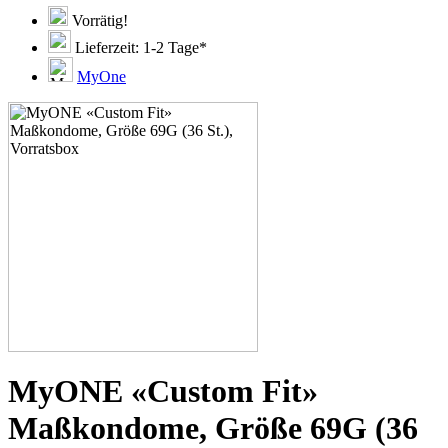
51C
51D
Vorrätig!
51E
Lieferzeit: 1-2 Tage*
51F
51G
MyOne
51H
53C
53D
53E
53F
53G
53H
55D
55E
55F
55G
55H
55J
57D
57E
57F
57G
MyONE «Custom Fit»
57H
57K
Maßkondome, Größe 69G (36
60E