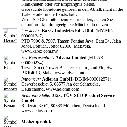
Krankheiten oder vor Empfängnis bieten.
Gebrauchte Kondome gehören in den Abfall, nicht in die
Toilette oder in die Landschaft.
Wenn Sie Gleitmittel benutzen möchten, achten Sie
darauf, nur kondomgeeignete Mittel zu benutzen.
Hersteller:
Karex Industries Sdn. Bhd.
(MY-MF-
000001247)
PTD 7906 & 7907, Taman Pontian Jaya, Batu 34, Jalan
Johor, Pontian, Johor 82000, Malaysia,
www.karex.com.my
EU-Repräsentant:
Advena Limited
(MT-AR-
000000234)
Tower Street, Tower Business Centre, 2nd Flr., Swatar
BKR4013, Malta, www.advena.mt
Importeur:
Adloran GmbH
(DE-IM-000012871)
Gewerbegebiet 5, 06577 An der Schmücke,
Deutschland, www.adloran.com
Benannte Stelle:
0123
,
TÜV SÜD Product Service
GmbH
Ridlerstraße 65, 80339 München, Deutschland,
www.de.tuv.com
Medizinprodukt