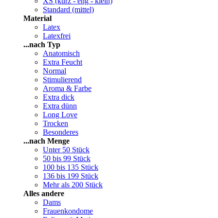
XS (kurz - eng - klein)
Standard (mittel)
Material
Latex
Latexfrei
...nach Typ
Anatomisch
Extra Feucht
Normal
Stimulierend
Aroma & Farbe
Extra dick
Extra dünn
Long Love
Trocken
Besonderes
...nach Menge
Unter 50 Stück
50 bis 99 Stück
100 bis 135 Stück
136 bis 199 Stück
Mehr als 200 Stück
Alles andere
Dams
Frauenkondome