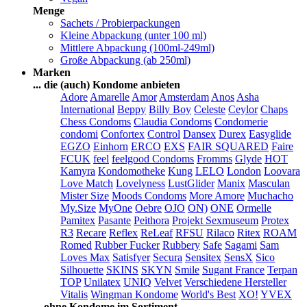
Menge
Sachets / Probierpackungen
Kleine Abpackung (unter 100 ml)
Mittlere Abpackung (100ml-249ml)
Große Abpackung (ab 250ml)
Marken
... die (auch) Kondome anbieten
Adore
Amarelle
Amor
Amsterdam
Anos
Asha
International
Beppy
Billy Boy
Celeste
Ceylor
Chaps
Chess Condoms
Claudia Condoms
Condomerie
condomi
Confortex
Control
Dansex
Durex
Easyglide
EGZO
Einhorn
ERCO
EXS
FAIR SQUARED
Faire
FCUK
feel
feelgood Condoms
Fromms
Glyde
HOT
Kamyra
Kondomotheke
Kung
LELO
London
Loovara
Love Match
Lovelyness
LustGlider
Manix
Masculan
Mister Size
Moods Condoms
More Amore
Muchacho
My.Size
MyOne
Oebre
OJO
ON)
ONE
Ormelle
Pamitex
Pasante
Peithora
Projekt Sexmuseum
Protex
R3
Recare
Reflex
ReLeaf
RFSU
Rilaco
Ritex
ROAM
Romed
Rubber Fucker
Rubbery
Safe
Sagami
Sam
Loves Max
Satisfyer
Secura
Sensitex
SensX
Sico
Silhouette
SKINS
SKYN
Smile
Sugant France
Terpan
TOP
Unilatex
UNIQ
Velvet
Verschiedene Hersteller
Vitalis
Wingman Kondome
World's Best
XO!
YVEX
... ohne Kondome im Sortiment