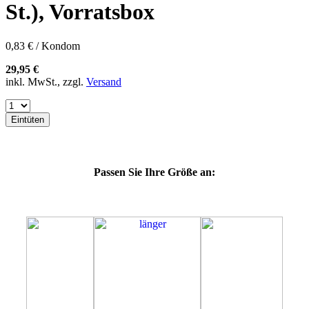
60F
St.), Vorratsbox
60G
60H
60J
0,83 € / Kondom
60K
60L
29,95 €
64E
inkl. MwSt., zzgl.
Versand
64F
64G
64K
Eintüten
64L
64M
69H
69J
Passen Sie Ihre Größe an:
69K
69L
69M