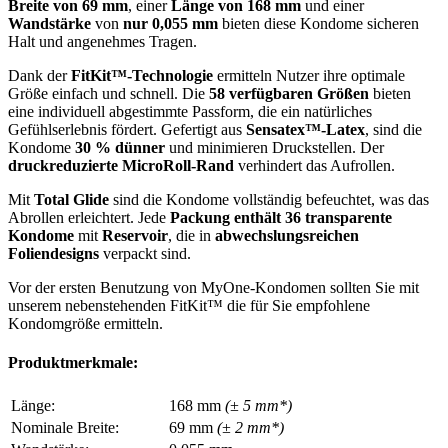
Breite von 69 mm
, einer
Länge von 168 mm
und einer
Wandstärke
von
nur 0,055 mm
bieten diese Kondome sicheren
Halt und angenehmes Tragen.
Dank der
FitKit™-Technologie
ermitteln Nutzer ihre optimale
Größe einfach und schnell. Die
58 verfügbaren Größen
bieten
eine individuell abgestimmte Passform, die ein natürliches
Gefühlserlebnis fördert. Gefertigt aus
Sensatex™-Latex
, sind die
Kondome
30 % dünner
und minimieren Druckstellen. Der
druckreduzierte MicroRoll-Rand
verhindert das Aufrollen.
Mit
Total Glide
sind die Kondome vollständig befeuchtet, was das
Abrollen erleichtert. Jede
Packung enthält 36 transparente
Kondome
mit
Reservoir
, die in
abwechslungsreichen
Foliendesigns
verpackt sind.
Vor der ersten Benutzung von MyOne-Kondomen sollten Sie mit
unserem nebenstehenden FitKit™ die für Sie empfohlene
Kondomgröße ermitteln.
Produktmerkmale:
Länge:
168 mm
(± 5 mm*)
Nominale Breite:
69 mm
(± 2 mm*)