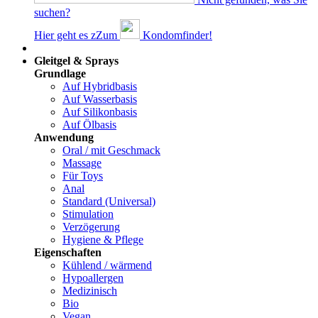
suchen?
Hier geht es z
Z
um
Kondomfinder!
Dams
Gleitgel & Sprays
Grundlage
Auf Hybridbasis
Auf Wasserbasis
Auf Silikonbasis
Auf Ölbasis
Anwendung
Oral / mit Geschmack
Massage
Für Toys
Anal
Standard (Universal)
Stimulation
Verzögerung
Hygiene & Pflege
Eigenschaften
Kühlend / wärmend
Hypoallergen
Medizinisch
Bio
Vegan