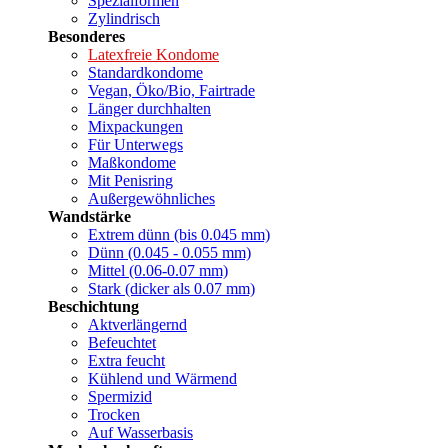
Spezialformen
Zylindrisch
Besonderes
Latexfreie Kondome
Standardkondome
Vegan, Öko/Bio, Fairtrade
Länger durchhalten
Mixpackungen
Für Unterwegs
Maßkondome
Mit Penisring
Außergewöhnliches
Wandstärke
Extrem dünn (bis 0.045 mm)
Dünn (0.045 - 0.055 mm)
Mittel (0.06-0.07 mm)
Stark (dicker als 0.07 mm)
Beschichtung
Aktverlängernd
Befeuchtet
Extra feucht
Kühlend und Wärmend
Spermizid
Trocken
Auf Wasserbasis