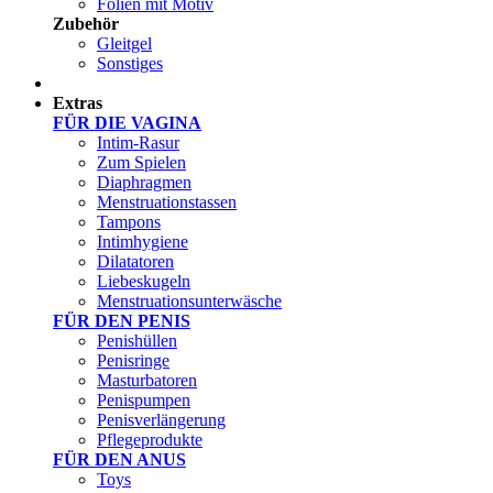
Folien mit Motiv
Zubehör
Gleitgel
Sonstiges
Test Sets
Extras
FÜR DIE VAGINA
Intim-Rasur
Zum Spielen
Diaphragmen
Menstruationstassen
Tampons
Intimhygiene
Dilatatoren
Liebeskugeln
Menstruationsunterwäsche
FÜR DEN PENIS
Penishüllen
Penisringe
Masturbatoren
Penispumpen
Penisverlängerung
Pflegeprodukte
FÜR DEN ANUS
Toys