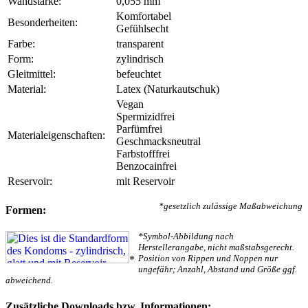
Wandstärke:
0,055 mm
Komfortabel
Besonderheiten:
Gefühlsecht
Farbe:
transparent
Form:
zylindrisch
Gleitmittel:
befeuchtet
Material:
Latex (Naturkautschuk)
Vegan
Spermizidfrei
Parfümfrei
Materialeigenschaften:
Geschmacksneutral
Farbstofffrei
Benzocainfrei
Reservoir:
mit Reservoir
*gesetzlich zulässige Maßabweichung
Formen:
*Symbol-Abbildung nach
Herstellerangabe, nicht maßstabsgerecht.
Position von Rippen und Noppen nur
*
ungefähr; Anzahl, Abstand und Größe ggf.
abweichend.
Zusätzliche Downloads bzw. Informationen: