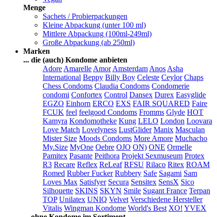
Menge
Sachets / Probierpackungen
Kleine Abpackung (unter 100 ml)
Mittlere Abpackung (100ml-249ml)
Große Abpackung (ab 250ml)
Marken
... die (auch) Kondome anbieten
Adore
Amarelle
Amor
Amsterdam
Anos
Asha
International
Beppy
Billy Boy
Celeste
Ceylor
Chaps
Chess Condoms
Claudia Condoms
Condomerie
condomi
Confortex
Control
Dansex
Durex
Easyglide
EGZO
Einhorn
ERCO
EXS
FAIR SQUARED
Faire
FCUK
feel
feelgood Condoms
Fromms
Glyde
HOT
Kamyra
Kondomotheke
Kung
LELO
London
Loovara
Love Match
Lovelyness
LustGlider
Manix
Masculan
Mister Size
Moods Condoms
More Amore
Muchacho
My.Size
MyOne
Oebre
OJO
ON)
ONE
Ormelle
Pamitex
Pasante
Peithora
Projekt Sexmuseum
Protex
R3
Recare
Reflex
ReLeaf
RFSU
Rilaco
Ritex
ROAM
Romed
Rubber Fucker
Rubbery
Safe
Sagami
Sam
Loves Max
Satisfyer
Secura
Sensitex
SensX
Sico
Silhouette
SKINS
SKYN
Smile
Sugant France
Terpan
TOP
Unilatex
UNIQ
Velvet
Verschiedene Hersteller
Vitalis
Wingman Kondome
World's Best
XO!
YVEX
... ohne Kondome im Sortiment