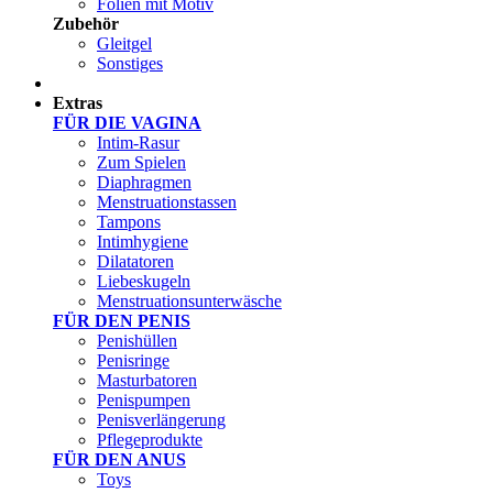
Folien mit Motiv
Zubehör
Gleitgel
Sonstiges
Test Sets
Extras
FÜR DIE VAGINA
Intim-Rasur
Zum Spielen
Diaphragmen
Menstruationstassen
Tampons
Intimhygiene
Dilatatoren
Liebeskugeln
Menstruationsunterwäsche
FÜR DEN PENIS
Penishüllen
Penisringe
Masturbatoren
Penispumpen
Penisverlängerung
Pflegeprodukte
FÜR DEN ANUS
Toys