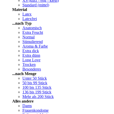
XS (kurz - eng - klein)
Standard (mittel)
Material
Latex
Latexfrei
...nach Typ
Anatomisch
Extra Feucht
Normal
Stimulierend
Aroma & Farbe
Extra dick
Extra dünn
Long Love
Trocken
Besonderes
...nach Menge
Unter 50 Stück
50 bis 99 Stück
100 bis 135 Stück
136 bis 199 Stück
Mehr als 200 Stück
Alles andere
Dams
Frauenkondome