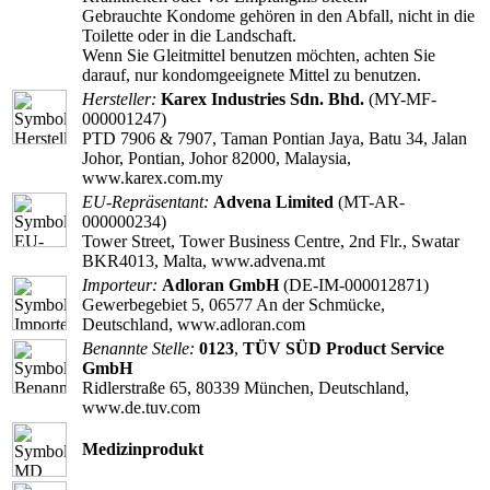
Gebrauchte Kondome gehören in den Abfall, nicht in die
Toilette oder in die Landschaft.
Wenn Sie Gleitmittel benutzen möchten, achten Sie
darauf, nur kondomgeeignete Mittel zu benutzen.
Hersteller:
Karex Industries Sdn. Bhd.
(MY-MF-
000001247)
PTD 7906 & 7907, Taman Pontian Jaya, Batu 34, Jalan
Johor, Pontian, Johor 82000, Malaysia,
www.karex.com.my
EU-Repräsentant:
Advena Limited
(MT-AR-
000000234)
Tower Street, Tower Business Centre, 2nd Flr., Swatar
BKR4013, Malta, www.advena.mt
Importeur:
Adloran GmbH
(DE-IM-000012871)
Gewerbegebiet 5, 06577 An der Schmücke,
Deutschland, www.adloran.com
Benannte Stelle:
0123
,
TÜV SÜD Product Service
GmbH
Ridlerstraße 65, 80339 München, Deutschland,
www.de.tuv.com
Medizinprodukt