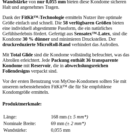
Wandstärke
von
nur 0,055 mm
bieten diese Kondome sicheren
Halt und angenehmes Tragen.
Dank der
FitKit™-Technologie
ermitteln Nutzer ihre optimale
Größe einfach und schnell. Die
58 verfügbaren Größen
bieten
eine individuell abgestimmte Passform, die ein natürliches
Gefühlserlebnis fördert. Gefertigt aus
Sensatex™-Latex
, sind die
Kondome
30 % dünner
und minimieren Druckstellen. Der
druckreduzierte MicroRoll-Rand
verhindert das Aufrollen.
Mit
Total Glide
sind die Kondome vollständig befeuchtet, was das
Abrollen erleichtert. Jede
Packung enthält 36 transparente
Kondome
mit
Reservoir
, die in
abwechslungsreichen
Foliendesigns
verpackt sind.
Vor der ersten Benutzung von MyOne-Kondomen sollten Sie mit
unserem nebenstehenden FitKit™ die für Sie empfohlene
Kondomgröße ermitteln.
Produktmerkmale:
Länge:
168 mm
(± 5 mm*)
Nominale Breite:
69 mm
(± 2 mm*)
Wandstärke:
0,055 mm