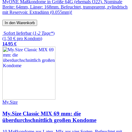
MyONE Maßkondome in Größe 64G (ehemals O22). Nominale
Breite: 64mm, Länge: 168mm. Befeuchtet, transprarent, zylindrisch
mit Reservoir. Extradünn (0.055mm)!
In den Warenkorb
Sofort lieferbar (
1-2 Tage*
)
(1,50 € pro Kondom)
14
,
95
€
My.Size
My.Size Classic MIX 69 mm: die
überdurchschnittlich großen Kondome
10 Maßkondome aus Latex. MIx aus vier Sorten. Befeuchtet mit