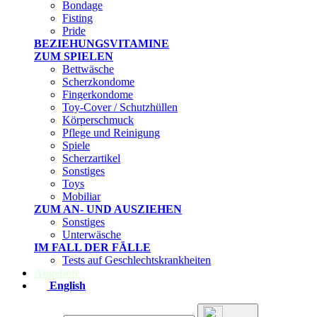
Bondage
Fisting
Pride
BEZIEHUNGSVITAMINE
ZUM SPIELEN
Bettwäsche
Scherzkondome
Fingerkondome
Toy-Cover / Schutzhüllen
Körperschmuck
Pflege und Reinigung
Spiele
Scherzartikel
Sonstiges
Toys
Mobiliar
ZUM AN- UND AUSZIEHEN
Sonstiges
Unterwäsche
IM FALL DER FÄLLE
Tests auf Geschlechtskrankheiten
Angebote
English