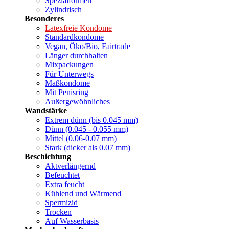
Spezialformen
Zylindrisch
Besonderes
Latexfreie Kondome
Standardkondome
Vegan, Öko/Bio, Fairtrade
Länger durchhalten
Mixpackungen
Für Unterwegs
Maßkondome
Mit Penisring
Außergewöhnliches
Wandstärke
Extrem dünn (bis 0.045 mm)
Dünn (0.045 - 0.055 mm)
Mittel (0.06-0.07 mm)
Stark (dicker als 0.07 mm)
Beschichtung
Aktverlängernd
Befeuchtet
Extra feucht
Kühlend und Wärmend
Spermizid
Trocken
Auf Wasserbasis