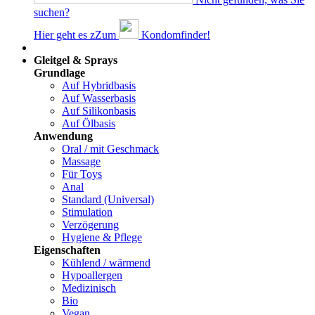
suchen?
Hier geht es z
Z
um
Kondomfinder!
Dams
Gleitgel & Sprays
Grundlage
Auf Hybridbasis
Auf Wasserbasis
Auf Silikonbasis
Auf Ölbasis
Anwendung
Oral / mit Geschmack
Massage
Für Toys
Anal
Standard (Universal)
Stimulation
Verzögerung
Hygiene & Pflege
Eigenschaften
Kühlend / wärmend
Hypoallergen
Medizinisch
Bio
Vegan