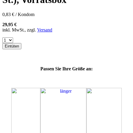
60G
60H
60J
0,83 € / Kondom
60K
60L
29,95 €
64E
inkl. MwSt., zzgl.
Versand
64F
64G
64K
Eintüten
64L
64M
69H
69J
Passen Sie Ihre Größe an:
69K
69L
69M