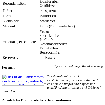
Komfortabel
Besonderheiten:
Gefühlsecht
Farbe:
transparent
Form:
zylindrisch
Gleitmittel:
befeuchtet
Material:
Latex (Naturkautschuk)
Vegan
Spermizidfrei
Parfümfrei
Materialeigenschaften:
Geschmacksneutral
Farbstofffrei
Benzocainfrei
Reservoir:
mit Reservoir
*gesetzlich zulässige Maßabweichung
Formen:
*Symbol-Abbildung nach
Herstellerangabe, nicht maßstabsgerecht.
Position von Rippen und Noppen nur
*
ungefähr; Anzahl, Abstand und Größe ggf.
abweichend.
Zusätzliche Downloads bzw. Informationen: