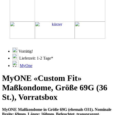
Vorrätig!
Lieferzeit: 1-2 Tage*
MyOne
MyONE «Custom Fit»
Maßkondome, Größe 69G (36
St.), Vorratsbox
MyONE Maßkondome in Größe 69G (ehemals O31). Nominale
Breite: 69mm, Länge: 168mm. Befeuchtet, transprarent,