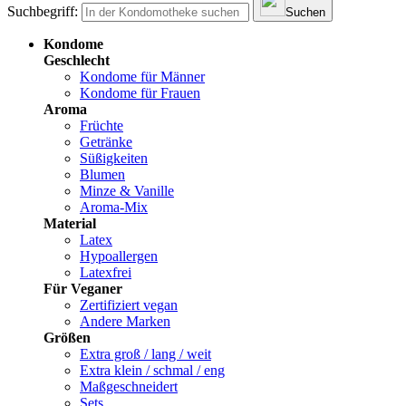
Suchbegriff:
Suchen
Kondome
Geschlecht
Kondome für Männer
Kondome für Frauen
Aroma
Früchte
Getränke
Süßigkeiten
Blumen
Minze & Vanille
Aroma-Mix
Material
Latex
Hypoallergen
Latexfrei
Für Veganer
Zertifiziert vegan
Andere Marken
Größen
Extra groß / lang / weit
Extra klein / schmal / eng
Maßgeschneidert
Sets