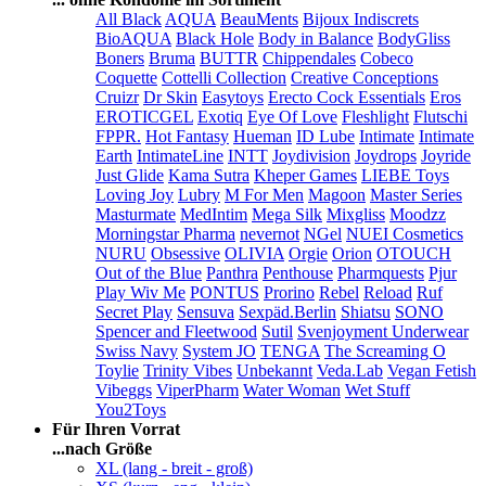
All Black
AQUA
BeauMents
Bijoux Indiscrets
BioAQUA
Black Hole
Body in Balance
BodyGliss
Boners
Bruma
BUTTR
Chippendales
Cobeco
Coquette
Cottelli Collection
Creative Conceptions
Cruizr
Dr Skin
Easytoys
Erecto Cock Essentials
Eros
EROTICGEL
Exotiq
Eye Of Love
Fleshlight
Flutschi
FPPR.
Hot Fantasy
Hueman
ID Lube
Intimate
Intimate
Earth
IntimateLine
INTT
Joydivision
Joydrops
Joyride
Just Glide
Kama Sutra
Kheper Games
LIEBE Toys
Loving Joy
Lubry
M For Men
Magoon
Master Series
Masturmate
MedIntim
Mega Silk
Mixgliss
Moodzz
Morningstar Pharma
nevernot
NGel
NUEI Cosmetics
NURU
Obsessive
OLIVIA
Orgie
Orion
OTOUCH
Out of the Blue
Panthra
Penthouse
Pharmquests
Pjur
Play Wiv Me
PONTUS
Prorino
Rebel
Reload
Ruf
Secret Play
Sensuva
Sexpäd.Berlin
Shiatsu
SONO
Spencer and Fleetwood
Sutil
Svenjoyment Underwear
Swiss Navy
System JO
TENGA
The Screaming O
Toylie
Trinity Vibes
Unbekannt
Veda.Lab
Vegan Fetish
Vibeggs
ViperPharm
Water Woman
Wet Stuff
You2Toys
Für Ihren Vorrat
...nach Größe
XL (lang - breit - groß)