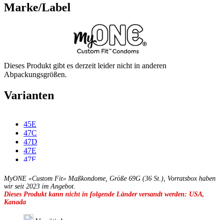
Marke/Label
Dieses Produkt gibt es derzeit leider nicht in anderen
Abpackungsgrößen.
Varianten
45E
47C
47D
47E
47F
49C
49D
MyONE «Custom Fit» Maßkondome, Größe 69G (36 St.), Vorratsbox haben
49E
wir seit 2023 im Angebot.
Dieses Produkt kann nicht in folgende Länder versandt werden: USA,
49F
Kanada
49G
51C