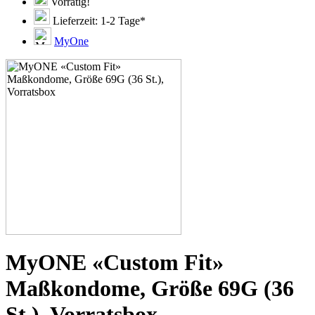
51D
Vorrätig!
51E
Lieferzeit: 1-2 Tage*
51F
51G
MyOne
51H
53C
53D
53E
53F
53G
53H
55D
55E
55F
55G
55H
55J
57D
57E
57F
57G
MyONE «Custom Fit»
57H
57K
Maßkondome, Größe 69G (36
60E
60F
St.), Vorratsbox