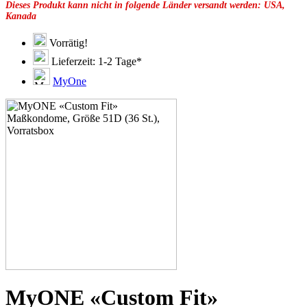
Dieses Produkt kann nicht in folgende Länder versandt werden: USA,
49F
Kanada
49G
51C
51E
Vorrätig!
51F
Lieferzeit: 1-2 Tage*
51G
51H
MyOne
53C
53D
53E
53F
53G
53H
55D
55E
55F
55G
55H
55J
57D
57E
57F
57G
57H
MyONE «Custom Fit»
57K