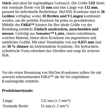
Stück
sind ideal für regelmäßigen Gebrauch. Die Größe
51D
bietet
eine nominale Breite von
51 mm
und eine Länge von
132 mm
,
passend für individuelle Bedürfnisse. MyONE Kondome sind in
58
Größen
verfügbar, wobei
10 Breiten und 9 Längen
kombiniert
werden, um die perfekte Passform für jeden zu gewährleisten.
Mithilfe des
FitKit™
können Sie Ihre ideale Größe vor der
Bestellung ermitteln:
Einfach ausdrucken, ausschneiden und
messen
. Gefertigt aus
Sensatex™ Latex
, einem extradünnen,
weichen Material, bieten diese Kondome ein angenehmes und
natürliches Gefühl. Mit einer Wandstärke von nur
0,055 mm
sind
sie
30 % dünner
als herkömmliche Kondome. Die befeuchtete,
zylindrische Form erleichtert das Abrollen und sorgt für sicheren
Halt.
Vor der ersten Benutzung von MyOne-Kondomen sollten Sie mit
unserem nebenstehenden FitKit™ die für Sie empfohlene
Kondomgröße ermitteln.
Produktmerkmale:
Länge:
132 mm
(± 5 mm*)
Nominale Breite:
51 mm
(± 2 mm*)