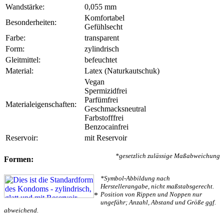
Wandstärke:
0,055 mm
Komfortabel
Besonderheiten:
Gefühlsecht
Farbe:
transparent
Form:
zylindrisch
Gleitmittel:
befeuchtet
Material:
Latex (Naturkautschuk)
Vegan
Spermizidfrei
Parfümfrei
Materialeigenschaften:
Geschmacksneutral
Farbstofffrei
Benzocainfrei
Reservoir:
mit Reservoir
*gesetzlich zulässige Maßabweichung
Formen:
*Symbol-Abbildung nach
Herstellerangabe, nicht maßstabsgerecht.
Position von Rippen und Noppen nur
*
ungefähr; Anzahl, Abstand und Größe ggf.
abweichend.