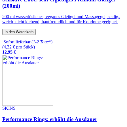
(200ml)
200 ml wasserlösliches, veganes Gleitgel und Massagegel, seidig-
weich, nicht klebend, hautfreundlich und für Kondome geeignet.
In den Warenkorb
Sofort lieferbar (
1-2 Tage*
)
(4,32 € pro Stück)
12
,
95
€
SKINS
Performance Rings: erhöht die Ausdauer