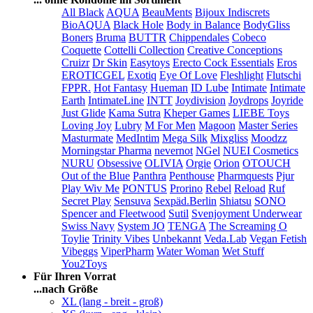
All Black
AQUA
BeauMents
Bijoux Indiscrets
BioAQUA
Black Hole
Body in Balance
BodyGliss
Boners
Bruma
BUTTR
Chippendales
Cobeco
Coquette
Cottelli Collection
Creative Conceptions
Cruizr
Dr Skin
Easytoys
Erecto Cock Essentials
Eros
EROTICGEL
Exotiq
Eye Of Love
Fleshlight
Flutschi
FPPR.
Hot Fantasy
Hueman
ID Lube
Intimate
Intimate
Earth
IntimateLine
INTT
Joydivision
Joydrops
Joyride
Just Glide
Kama Sutra
Kheper Games
LIEBE Toys
Loving Joy
Lubry
M For Men
Magoon
Master Series
Masturmate
MedIntim
Mega Silk
Mixgliss
Moodzz
Morningstar Pharma
nevernot
NGel
NUEI Cosmetics
NURU
Obsessive
OLIVIA
Orgie
Orion
OTOUCH
Out of the Blue
Panthra
Penthouse
Pharmquests
Pjur
Play Wiv Me
PONTUS
Prorino
Rebel
Reload
Ruf
Secret Play
Sensuva
Sexpäd.Berlin
Shiatsu
SONO
Spencer and Fleetwood
Sutil
Svenjoyment Underwear
Swiss Navy
System JO
TENGA
The Screaming O
Toylie
Trinity Vibes
Unbekannt
Veda.Lab
Vegan Fetish
Vibeggs
ViperPharm
Water Woman
Wet Stuff
You2Toys
Für Ihren Vorrat
...nach Größe
XL (lang - breit - groß)