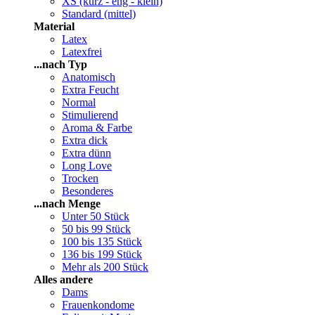
XS (kurz - eng - klein)
Standard (mittel)
Material
Latex
Latexfrei
...nach Typ
Anatomisch
Extra Feucht
Normal
Stimulierend
Aroma & Farbe
Extra dick
Extra dünn
Long Love
Trocken
Besonderes
...nach Menge
Unter 50 Stück
50 bis 99 Stück
100 bis 135 Stück
136 bis 199 Stück
Mehr als 200 Stück
Alles andere
Dams
Frauenkondome