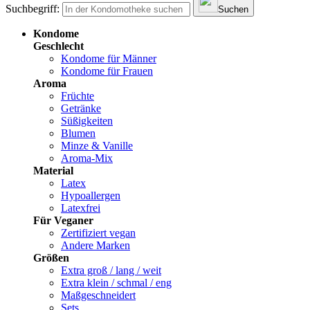
Suchbegriff:
Suchen
Kondome
Geschlecht
Kondome für Männer
Kondome für Frauen
Aroma
Früchte
Getränke
Süßigkeiten
Blumen
Minze & Vanille
Aroma-Mix
Material
Latex
Hypoallergen
Latexfrei
Für Veganer
Zertifiziert vegan
Andere Marken
Größen
Extra groß / lang / weit
Extra klein / schmal / eng
Maßgeschneidert
Sets