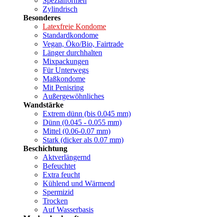
Spezialformen
Zylindrisch
Besonderes
Latexfreie Kondome
Standardkondome
Vegan, Öko/Bio, Fairtrade
Länger durchhalten
Mixpackungen
Für Unterwegs
Maßkondome
Mit Penisring
Außergewöhnliches
Wandstärke
Extrem dünn (bis 0.045 mm)
Dünn (0.045 - 0.055 mm)
Mittel (0.06-0.07 mm)
Stark (dicker als 0.07 mm)
Beschichtung
Aktverlängernd
Befeuchtet
Extra feucht
Kühlend und Wärmend
Spermizid
Trocken
Auf Wasserbasis