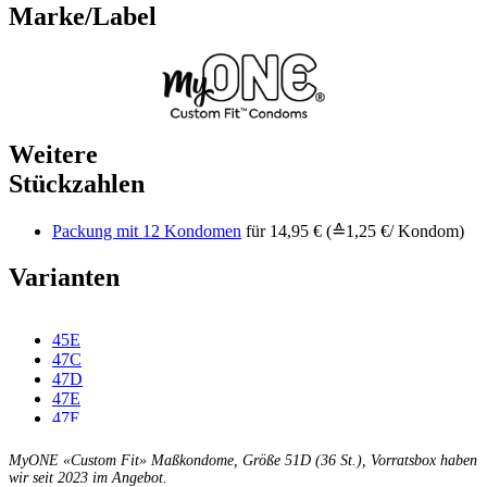
Marke/Label
Weitere
Stückzahlen
Packung mit 12 Kondomen
für 14,95 € (≙1,25 €/ Kondom)
Varianten
45E
47C
47D
47E
47F
49C
49D
MyONE «Custom Fit» Maßkondome, Größe 51D (36 St.), Vorratsbox haben
49E
wir seit 2023 im Angebot.