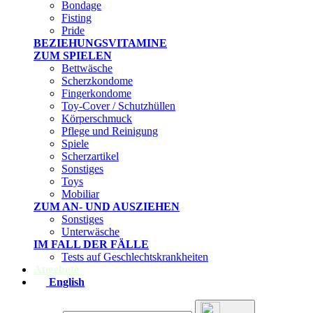
Bondage
Fisting
Pride
BEZIEHUNGSVITAMINE
ZUM SPIELEN
Bettwäsche
Scherzkondome
Fingerkondome
Toy-Cover / Schutzhüllen
Körperschmuck
Pflege und Reinigung
Spiele
Scherzartikel
Sonstiges
Toys
Mobiliar
ZUM AN- UND AUSZIEHEN
Sonstiges
Unterwäsche
IM FALL DER FÄLLE
Tests auf Geschlechtskrankheiten
Angebote
English