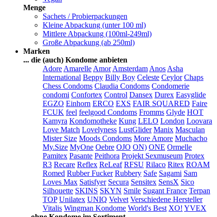
Menge
Sachets / Probierpackungen
Kleine Abpackung (unter 100 ml)
Mittlere Abpackung (100ml-249ml)
Große Abpackung (ab 250ml)
Marken
... die (auch) Kondome anbieten
Adore
Amarelle
Amor
Amsterdam
Anos
Asha
International
Beppy
Billy Boy
Celeste
Ceylor
Chaps
Chess Condoms
Claudia Condoms
Condomerie
condomi
Confortex
Control
Dansex
Durex
Easyglide
EGZO
Einhorn
ERCO
EXS
FAIR SQUARED
Faire
FCUK
feel
feelgood Condoms
Fromms
Glyde
HOT
Kamyra
Kondomotheke
Kung
LELO
London
Loovara
Love Match
Lovelyness
LustGlider
Manix
Masculan
Mister Size
Moods Condoms
More Amore
Muchacho
My.Size
MyOne
Oebre
OJO
ON)
ONE
Ormelle
Pamitex
Pasante
Peithora
Projekt Sexmuseum
Protex
R3
Recare
Reflex
ReLeaf
RFSU
Rilaco
Ritex
ROAM
Romed
Rubber Fucker
Rubbery
Safe
Sagami
Sam
Loves Max
Satisfyer
Secura
Sensitex
SensX
Sico
Silhouette
SKINS
SKYN
Smile
Sugant France
Terpan
TOP
Unilatex
UNIQ
Velvet
Verschiedene Hersteller
Vitalis
Wingman Kondome
World's Best
XO!
YVEX
... ohne Kondome im Sortiment