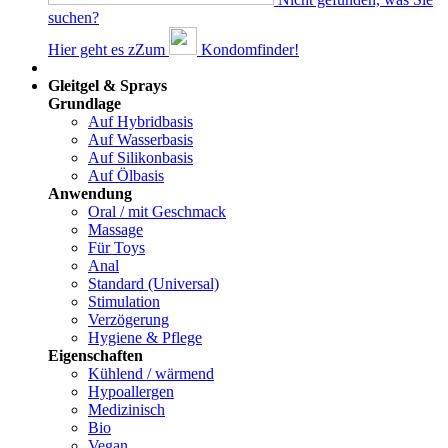
suchen?
Hier geht es z
Z
um
Kondomfinder!
Dams
Gleitgel & Sprays
Grundlage
Auf Hybridbasis
Auf Wasserbasis
Auf Silikonbasis
Auf Ölbasis
Anwendung
Oral / mit Geschmack
Massage
Für Toys
Anal
Standard (Universal)
Stimulation
Verzögerung
Hygiene & Pflege
Eigenschaften
Kühlend / wärmend
Hypoallergen
Medizinisch
Bio
Vegan