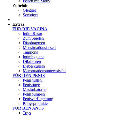
Folien mit Motiv
Zubehör
Gleitgel
Sonstiges
Test Sets
Extras
FÜR DIE VAGINA
Intim-Rasur
Zum Spielen
Diaphragmen
Menstruationstassen
Tampons
Intimhygiene
Dilatatoren
Liebeskugeln
Menstruationsunterwäsche
FÜR DEN PENIS
Penishüllen
Penisringe
Masturbatoren
Penispumpen
Penisverlängerung
Pflegeprodukte
FÜR DEN ANUS
Toys