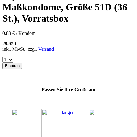
60E
Maßkondome, Größe 51D (36
60F
60G
St.), Vorratsbox
60H
60J
60K
0,83 € / Kondom
60L
64E
29,95 €
64F
inkl. MwSt., zzgl.
Versand
64G
64K
64L
Eintüten
64M
69G
69H
69J
Passen Sie Ihre Größe an:
69K
69L
69M