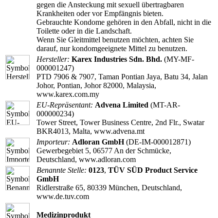
gegen die Ansteckung mit sexuell übertragbaren
Krankheiten oder vor Empfängnis bieten.
Gebrauchte Kondome gehören in den Abfall, nicht in die
Toilette oder in die Landschaft.
Wenn Sie Gleitmittel benutzen möchten, achten Sie
darauf, nur kondomgeeignete Mittel zu benutzen.
Hersteller:
Karex Industries Sdn. Bhd.
(MY-MF-
000001247)
PTD 7906 & 7907, Taman Pontian Jaya, Batu 34, Jalan
Johor, Pontian, Johor 82000, Malaysia,
www.karex.com.my
EU-Repräsentant:
Advena Limited
(MT-AR-
000000234)
Tower Street, Tower Business Centre, 2nd Flr., Swatar
BKR4013, Malta, www.advena.mt
Importeur:
Adloran GmbH
(DE-IM-000012871)
Gewerbegebiet 5, 06577 An der Schmücke,
Deutschland, www.adloran.com
Benannte Stelle:
0123
,
TÜV SÜD Product Service
GmbH
Ridlerstraße 65, 80339 München, Deutschland,
www.de.tuv.com
Medizinprodukt