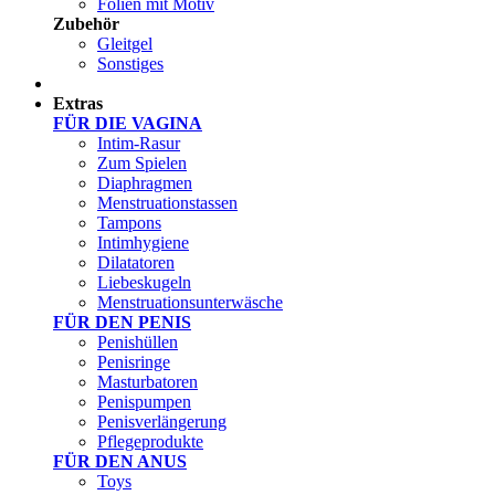
Folien mit Motiv
Zubehör
Gleitgel
Sonstiges
Test Sets
Extras
FÜR DIE VAGINA
Intim-Rasur
Zum Spielen
Diaphragmen
Menstruationstassen
Tampons
Intimhygiene
Dilatatoren
Liebeskugeln
Menstruationsunterwäsche
FÜR DEN PENIS
Penishüllen
Penisringe
Masturbatoren
Penispumpen
Penisverlängerung
Pflegeprodukte
FÜR DEN ANUS
Toys