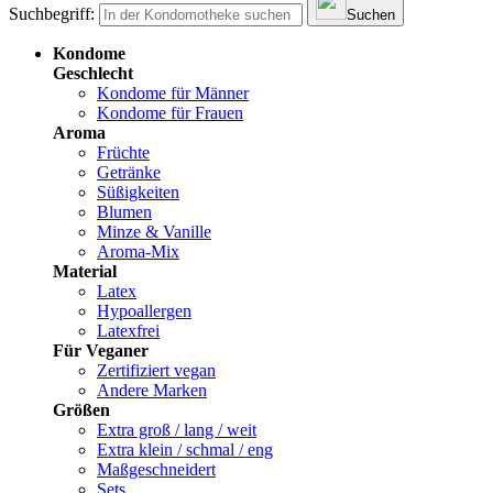
Suchbegriff:
Suchen
Kondome
Geschlecht
Kondome für Männer
Kondome für Frauen
Aroma
Früchte
Getränke
Süßigkeiten
Blumen
Minze & Vanille
Aroma-Mix
Material
Latex
Hypoallergen
Latexfrei
Für Veganer
Zertifiziert vegan
Andere Marken
Größen
Extra groß / lang / weit
Extra klein / schmal / eng
Maßgeschneidert
Sets