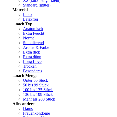
XS (kurz - eng - klein)
Standard (mittel)
Material
Latex
Latexfrei
...nach Typ
Anatomisch
Extra Feucht
Normal
Stimulierend
Aroma & Farbe
Extra dick
Extra dünn
Long Love
Trocken
Besonderes
...nach Menge
Unter 50 Stück
50 bis 99 Stück
100 bis 135 Stück
136 bis 199 Stück
Mehr als 200 Stück
Alles andere
Dams
Frauenkondome