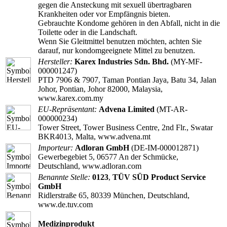
gegen die Ansteckung mit sexuell übertragbaren
Krankheiten oder vor Empfängnis bieten.
Gebrauchte Kondome gehören in den Abfall, nicht in die
Toilette oder in die Landschaft.
Wenn Sie Gleitmittel benutzen möchten, achten Sie
darauf, nur kondomgeeignete Mittel zu benutzen.
Hersteller:
Karex Industries Sdn. Bhd.
(MY-MF-
000001247)
PTD 7906 & 7907, Taman Pontian Jaya, Batu 34, Jalan
Johor, Pontian, Johor 82000, Malaysia,
www.karex.com.my
EU-Repräsentant:
Advena Limited
(MT-AR-
000000234)
Tower Street, Tower Business Centre, 2nd Flr., Swatar
BKR4013, Malta, www.advena.mt
Importeur:
Adloran GmbH
(DE-IM-000012871)
Gewerbegebiet 5, 06577 An der Schmücke,
Deutschland, www.adloran.com
Benannte Stelle:
0123
,
TÜV SÜD Product Service
GmbH
Ridlerstraße 65, 80339 München, Deutschland,
www.de.tuv.com
Medizinprodukt