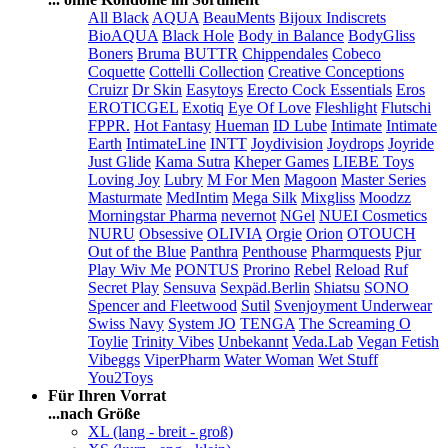
All Black
AQUA
BeauMents
Bijoux Indiscrets
BioAQUA
Black Hole
Body in Balance
BodyGliss
Boners
Bruma
BUTTR
Chippendales
Cobeco
Coquette
Cottelli Collection
Creative Conceptions
Cruizr
Dr Skin
Easytoys
Erecto Cock Essentials
Eros
EROTICGEL
Exotiq
Eye Of Love
Fleshlight
Flutschi
FPPR.
Hot Fantasy
Hueman
ID Lube
Intimate
Intimate
Earth
IntimateLine
INTT
Joydivision
Joydrops
Joyride
Just Glide
Kama Sutra
Kheper Games
LIEBE Toys
Loving Joy
Lubry
M For Men
Magoon
Master Series
Masturmate
MedIntim
Mega Silk
Mixgliss
Moodzz
Morningstar Pharma
nevernot
NGel
NUEI Cosmetics
NURU
Obsessive
OLIVIA
Orgie
Orion
OTOUCH
Out of the Blue
Panthra
Penthouse
Pharmquests
Pjur
Play Wiv Me
PONTUS
Prorino
Rebel
Reload
Ruf
Secret Play
Sensuva
Sexpäd.Berlin
Shiatsu
SONO
Spencer and Fleetwood
Sutil
Svenjoyment Underwear
Swiss Navy
System JO
TENGA
The Screaming O
Toylie
Trinity Vibes
Unbekannt
Veda.Lab
Vegan Fetish
Vibeggs
ViperPharm
Water Woman
Wet Stuff
You2Toys
Für Ihren Vorrat
...nach Größe
XL (lang - breit - groß)