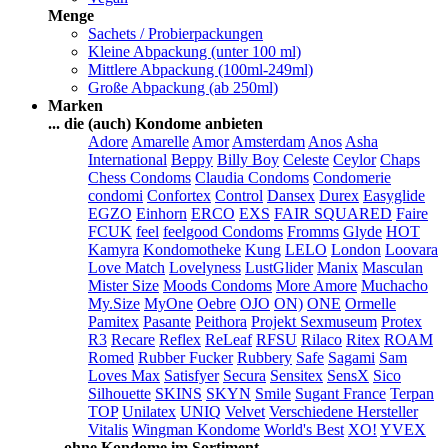
Menge
Sachets / Probierpackungen
Kleine Abpackung (unter 100 ml)
Mittlere Abpackung (100ml-249ml)
Große Abpackung (ab 250ml)
Marken
... die (auch) Kondome anbieten
Adore
Amarelle
Amor
Amsterdam
Anos
Asha
International
Beppy
Billy Boy
Celeste
Ceylor
Chaps
Chess Condoms
Claudia Condoms
Condomerie
condomi
Confortex
Control
Dansex
Durex
Easyglide
EGZO
Einhorn
ERCO
EXS
FAIR SQUARED
Faire
FCUK
feel
feelgood Condoms
Fromms
Glyde
HOT
Kamyra
Kondomotheke
Kung
LELO
London
Loovara
Love Match
Lovelyness
LustGlider
Manix
Masculan
Mister Size
Moods Condoms
More Amore
Muchacho
My.Size
MyOne
Oebre
OJO
ON)
ONE
Ormelle
Pamitex
Pasante
Peithora
Projekt Sexmuseum
Protex
R3
Recare
Reflex
ReLeaf
RFSU
Rilaco
Ritex
ROAM
Romed
Rubber Fucker
Rubbery
Safe
Sagami
Sam
Loves Max
Satisfyer
Secura
Sensitex
SensX
Sico
Silhouette
SKINS
SKYN
Smile
Sugant France
Terpan
TOP
Unilatex
UNIQ
Velvet
Verschiedene Hersteller
Vitalis
Wingman Kondome
World's Best
XO!
YVEX
... ohne Kondome im Sortiment