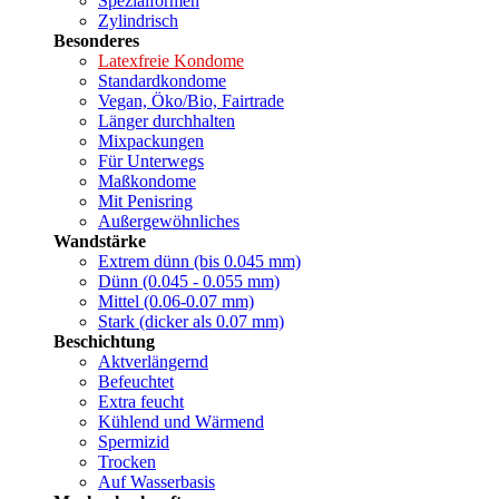
Spezialformen
Zylindrisch
Besonderes
Latexfreie Kondome
Standardkondome
Vegan, Öko/Bio, Fairtrade
Länger durchhalten
Mixpackungen
Für Unterwegs
Maßkondome
Mit Penisring
Außergewöhnliches
Wandstärke
Extrem dünn (bis 0.045 mm)
Dünn (0.045 - 0.055 mm)
Mittel (0.06-0.07 mm)
Stark (dicker als 0.07 mm)
Beschichtung
Aktverlängernd
Befeuchtet
Extra feucht
Kühlend und Wärmend
Spermizid
Trocken
Auf Wasserbasis