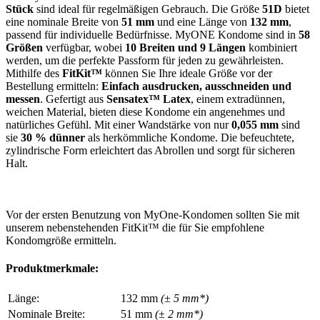
Stück
sind ideal für regelmäßigen Gebrauch. Die Größe
51D
bietet
eine nominale Breite von
51 mm
und eine Länge von
132 mm
,
passend für individuelle Bedürfnisse. MyONE Kondome sind in
58
Größen
verfügbar, wobei
10 Breiten und 9 Längen
kombiniert
werden, um die perfekte Passform für jeden zu gewährleisten.
Mithilfe des
FitKit™
können Sie Ihre ideale Größe vor der
Bestellung ermitteln:
Einfach ausdrucken, ausschneiden und
messen
. Gefertigt aus
Sensatex™ Latex
, einem extradünnen,
weichen Material, bieten diese Kondome ein angenehmes und
natürliches Gefühl. Mit einer Wandstärke von nur
0,055 mm
sind
sie
30 % dünner
als herkömmliche Kondome. Die befeuchtete,
zylindrische Form erleichtert das Abrollen und sorgt für sicheren
Halt.
Vor der ersten Benutzung von MyOne-Kondomen sollten Sie mit
unserem nebenstehenden FitKit™ die für Sie empfohlene
Kondomgröße ermitteln.
Produktmerkmale:
Länge:
132 mm
(± 5 mm*)
Nominale Breite:
51 mm
(± 2 mm*)