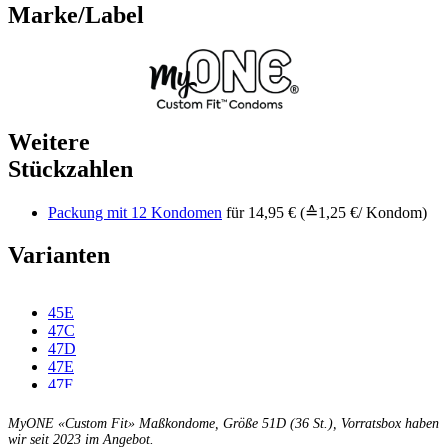
Marke/Label
Weitere
Stückzahlen
Packung mit 12 Kondomen
für 14,95 € (≙1,25 €/ Kondom)
Varianten
45E
47C
47D
47E
47F
49C
49D
MyONE «Custom Fit» Maßkondome, Größe 51D (36 St.), Vorratsbox haben
49E
wir seit 2023 im Angebot.