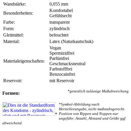
Wandstärke:
0,055 mm
Komfortabel
Besonderheiten:
Gefühlsecht
Farbe:
transparent
Form:
zylindrisch
Gleitmittel:
befeuchtet
Material:
Latex (Naturkautschuk)
Vegan
Spermizidfrei
Parfümfrei
Materialeigenschaften:
Geschmacksneutral
Farbstofffrei
Benzocainfrei
Reservoir:
mit Reservoir
*gesetzlich zulässige Maßabweichung
Formen:
*Symbol-Abbildung nach
Herstellerangabe, nicht maßstabsgerecht.
Position von Rippen und Noppen nur
*
ungefähr; Anzahl, Abstand und Größe ggf.
abweichend.