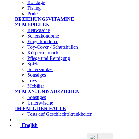
Bondage
Fisting
Pride
BEZIEHUNGSVITAMINE
ZUM SPIELEN
Bettwäsche
Scherzkondome
Fingerkondome
Toy-Cover / Schutzhüllen
Körperschmuck
Pflege und Reinigung
Spiele
Scherzartikel
Sonstiges
Toys
Mobiliar
ZUM AN- UND AUSZIEHEN
Sonstiges
Unterwäsche
IM FALL DER FÄLLE
Tests auf Geschlechtskrankheiten
Angebote
English