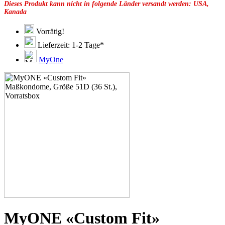
Dieses Produkt kann nicht in folgende Länder versandt werden: USA,
49F
Kanada
49G
51C
51E
Vorrätig!
51F
Lieferzeit: 1-2 Tage*
51G
51H
MyOne
53C
53D
53E
53F
53G
53H
55D
55E
55F
55G
55H
55J
57D
57E
57F
57G
57H
MyONE «Custom Fit»
57K