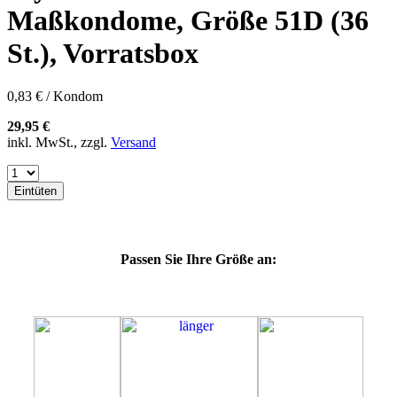
60E
Maßkondome, Größe 51D (36
60F
60G
St.), Vorratsbox
60H
60J
60K
0,83 € / Kondom
60L
64E
29,95 €
64F
inkl. MwSt., zzgl.
Versand
64G
64K
64L
Eintüten
64M
69G
69H
69J
Passen Sie Ihre Größe an:
69K
69L
69M