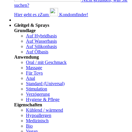
suchen?
Hier geht es z
Z
um
Kondomfinder!
Dams
Gleitgel & Sprays
Grundlage
Auf Hybridbasis
Auf Wasserbasis
Auf Silikonbasis
Auf Ölbasis
Anwendung
Oral / mit Geschmack
Massage
Für Toys
Anal
Standard (Universal)
Stimulation
Verzögerung
Hygiene & Pflege
Eigenschaften
Kühlend / wärmend
Hypoallergen
Medizinisch
Bio
Vegan