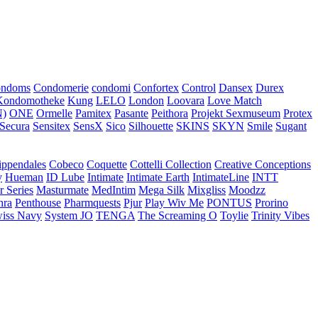
ondoms
Condomerie
condomi
Confortex
Control
Dansex
Durex
Kondomotheke
Kung
LELO
London
Loovara
Love Match
)
ONE
Ormelle
Pamitex
Pasante
Peithora
Projekt Sexmuseum
Protex
Secura
Sensitex
SensX
Sico
Silhouette
SKINS
SKYN
Smile
Sugant
ippendales
Cobeco
Coquette
Cottelli Collection
Creative Conceptions
y
Hueman
ID Lube
Intimate
Intimate Earth
IntimateLine
INTT
r Series
Masturmate
MedIntim
Mega Silk
Mixgliss
Moodzz
hra
Penthouse
Pharmquests
Pjur
Play Wiv Me
PONTUS
Prorino
iss Navy
System JO
TENGA
The Screaming O
Toylie
Trinity Vibes