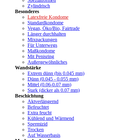
Spezialformen
Zylindrisch
Besonderes
Latexfreie Kondome
Standardkondome
Vegan, Öko/Bio, Fairtrade
Länger durchhalten
Mixpackungen
Für Unterwegs
Maßkondome
Mit Penisring
Außergewöhnliches
Wandstärke
Extrem dünn (bis 0.045 mm)
Dünn (0.045 - 0.055 mm)
Mittel (0.06-0.07 mm)
Stark (dicker als 0.07 mm)
Beschichtung
Aktverlängernd
Befeuchtet
Extra feucht
Kühlend und Wärmend
Spermizid
Trocken
Auf Wasserbasis