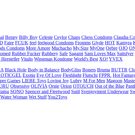
nal
Beppy
Billy Boy
Celeste
Ceylor
Chaps
Chess Condoms
Claudia C
ED
Faire
FCUK
feel
feelgood Condoms
Fromms
Glyde
HOT
Kamyra
ds Condoms
More Amore
Muchacho
My.Size
MyOne
Oebre
OJO
ON
omed
Rubber Fucker
Rubbery
Safe
Sagami
Sam Loves Max
Satisfyer
 Hersteller
Vitalis
Wingman Kondome
World's Best
XO!
YVEX
UA
Black Hole
Body in Balance
BodyGliss
Boners
Bruma
BUTTR
Ch
ROTICGEL
Exotiq
Eye Of Love
Fleshlight
Flutschi
FPPR.
Hot Fantas
per Games
LIEBE Toys
Loving Joy
Lubry
M For Men
Magoon
Maste
URU
Obsessive
OLIVIA
Orgie
Orion
OTOUCH
Out of the Blue
Pant
iatsu
SONO
Spencer and Fleetwood
Sutil
Svenjoyment Underwear
Sw
Water Woman
Wet Stuff
You2Toys