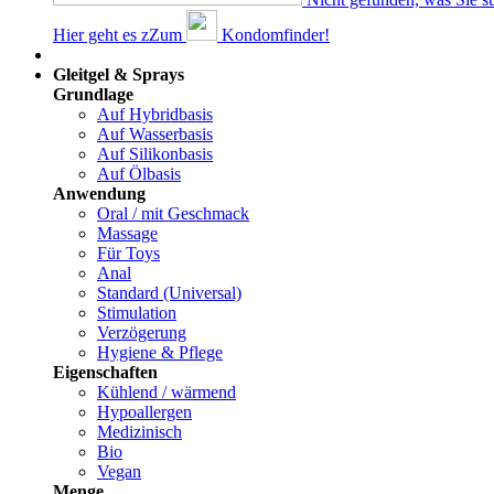
Hier geht es z
Z
um
Kondomfinder!
Dams
Gleitgel & Sprays
Grundlage
Auf Hybridbasis
Auf Wasserbasis
Auf Silikonbasis
Auf Ölbasis
Anwendung
Oral / mit Geschmack
Massage
Für Toys
Anal
Standard (Universal)
Stimulation
Verzögerung
Hygiene & Pflege
Eigenschaften
Kühlend / wärmend
Hypoallergen
Medizinisch
Bio
Vegan
Menge