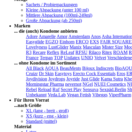
Sachets / Probierpackungen
Kleine Abpackung (unter 100 ml)
Mittlere Abpackung (100ml-249ml)
Große Abpackung (ab 250ml)
Marken
... die (auch) Kondome anbieten
Adore
Amarelle
Amor
Amsterdam
Anos
Asha Internatio
Easyglide
EGZO
Einhorn
ERCO
EXS
FAIR SQUAR
Lovelyness
LustGlider
Manix
Masculan
Mister Size
Moo
R3
Recare
Reflex
ReLeaf
RFSU
Rilaco
Ritex
ROAM
R
France
Terpan
TOP
Unilatex
UNIQ
Velvet
Verschiedene
... ohne Kondome im Sortiment
All Black
AQUA
BeauMents
Bijoux Indiscrets
BioAQ
Cruizr
Dr Skin
Easytoys
Erecto Cock Essentials
Eros
E
Joydivision
Joydrops
Joyride
Just Glide
Kama Sutra
Khe
Morningstar Pharma
nevernot
NGel
NUEI Cosmetics
N
Rebel
Reload
Ruf
Secret Play
Sensuva
Sexpäd.Berlin
Sh
Unbekannt
Veda.Lab
Vegan Fetish
Vibeggs
ViperPharm
Für Ihren Vorrat
...nach Größe
XL (lang - breit - groß)
XS (kurz - eng - klein)
Standard (mittel)
Material
Latex