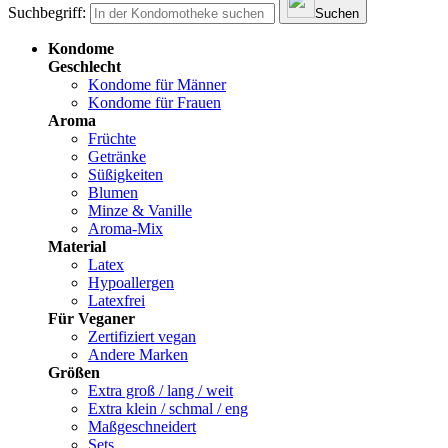
Suchbegriff:
Suchen
Kondome
Geschlecht
Kondome für Männer
Kondome für Frauen
Aroma
Früchte
Getränke
Süßigkeiten
Blumen
Minze & Vanille
Aroma-Mix
Material
Latex
Hypoallergen
Latexfrei
Für Veganer
Zertifiziert vegan
Andere Marken
Größen
Extra groß / lang / weit
Extra klein / schmal / eng
Maßgeschneidert
Sets