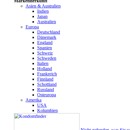
Markenherkunft
Asien & Australien
Indien
Japan
Australien
Europa
Deutschland
Dänemark
England
Spanien
Schweiz
Schweden
Italien
Holland
Frankreich
Finnland
Schottland
Russland
Osteuropa
Amerika
USA
Kolumbien
Nicht gefunden, was Sie s